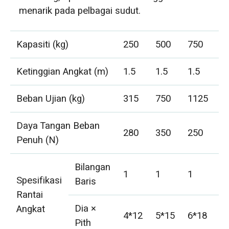
menarik pada pelbagai sudut.
Kapasiti (kg)
250
500
750
1
Ketinggian Angkat (m)
1.5
1.5
1.5
1
Beban Ujian (kg)
315
750
1125
2
Daya Tangan Beban
280
350
250
3
Penuh (N)
Bilangan
1
1
1
1
Spesifikasi
Baris
Rantai
Dia ×
Angkat
4*12
5*15
6*18
8
Pith