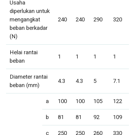
Usaha
diperlukan untuk
mengangkat
240
240
290
320
beban berkadar
(N)
Helai rantai
1
1
1
1
beban
Diameter rantai
4.3
4.3
5
7.1
beban (mm)
a
100
100
105
122
b
81
81
92
109
c
250
250
260
330