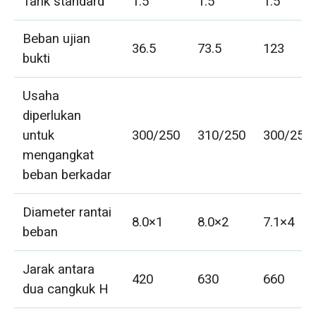
Tarik standard
1.5
1.5
1.5
Beban ujian
36.5
73.5
123
bukti
Usaha
diperlukan
untuk
300/250
310/250
300/250
mengangkat
beban berkadar
Diameter rantai
8.0×1
8.0×2
7.1×4
beban
Jarak antara
420
630
660
dua cangkuk H