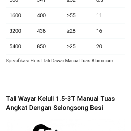
800
341
≥52
8.3
5
1600
400
≥55
11
5
3200
438
≥28
16
5
5400
850
≥25
20
5
Spesifikasi Hoist Tali Dawai Manual Tuas Aluminium
Tali Wayar Keluli 1.5-3T Manual Tuas
Angkat Dengan Selongsong Besi