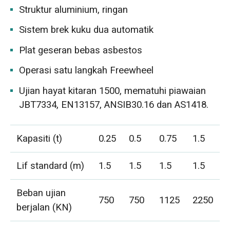
Struktur aluminium, ringan
Sistem brek kuku dua automatik
Plat geseran bebas asbestos
Operasi satu langkah Freewheel
Ujian hayat kitaran 1500, mematuhi piawaian
JBT7334, EN13157, ANSIB30.16 dan AS1418.
Kapasiti (t)
0.25
0.5
0.75
1.5
Lif standard (m)
1.5
1.5
1.5
1.5
Beban ujian
750
750
1125
2250
berjalan (KN)