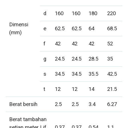
d
160
160
180
220
Dimensi
e
62.5
62.5
64
68.5
(mm)
f
42
42
42
52
g
24.5
24.5
28.5
35
s
34.5
34.5
35.5
42.5
t
12
12
14
21.5
Berat bersih
2.5
2.5
3.4
6.27
Berat tambahan
setiap meter Lif
0.37
0.37
0.54
1.1