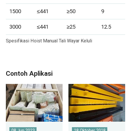
1500
≤441
≥50
9
3000
≤441
≥25
12.5
Spesifikasi Hoist Manual Tali Wayar Keluli
Contoh Aplikasi
08 Jun 2023
18 Oktober 2018