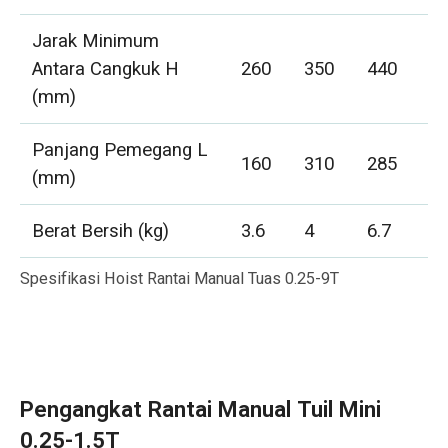
Jarak Minimum
Antara Cangkuk H
260
350
440
5
(mm)
Panjang Pemegang L
160
310
285
4
(mm)
Berat Bersih (kg)
3.6
4
6.7
1
Spesifikasi Hoist Rantai Manual Tuas 0.25-9T
Pengangkat Rantai Manual Tuil Mini
0.25-1.5T