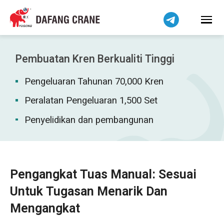
हिन्दी
Bahasa Indonesia
Tiếng Việt
简体中文
Pembuatan Kren Berkualiti Tinggi
বাংলা
Pengeluaran Tahunan 70,000 Kren
فارسی
Pilipino
Peralatan Pengeluaran 1,500 Set
اردو
Penyelidikan dan pembangunan
Українська
Čeština
Беларуская мова
Pengangkat Tuas Manual: Sesuai
Kiswahili
Untuk Tugasan Menarik Dan
Dansk
Mengangkat
Norsk