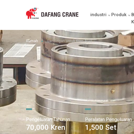
industri
Produk
B
K
Rumah
Gandingan untuk Kren Atas
►
Pengeluaran Tahunan
Peralatan Pengeluaran
70,000 Kren
1,500 Set