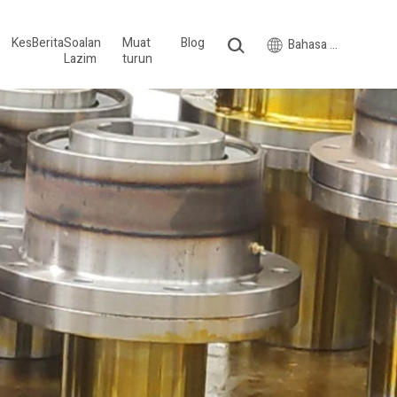
Kes
Berita
Soalan
Muat
Blog
Bahasa Melayu
Lazim
turun