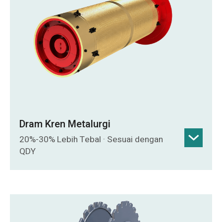
Alur tali berpusing CNC, struktur padat,
reka bentuk anti-ofset, pemeriksaan
kimpalan ultrasonik dan badan anil.
Dram Kren Metalurgi
20%-30% Lebih Tebal · Sesuai dengan
QDY
Ketebalan dinding adalah 20%-30% lebih
besar daripada dram konvensional untuk
tugas kren metalurgi yang mencabar.
Sesuai dengan kren QDY standard; cakera