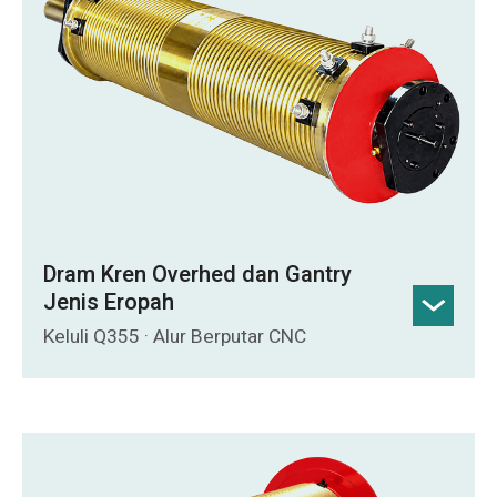
pembajaan, pelindapkejutan frekuensi
tinggi, pelindapkejutan karburasi dan
banyak lagi.
Permukaan Alur Terpadam: Kekerasan
HRC 45-55 dengan kedalaman
pengerasan lebih besar daripada 2 mm.
Aplikasi Utama: Mekanisme angkat untuk
kren atas dan kren gantry standard.
Dram Kren Overhed dan Gantry
Jenis Eropah
Keluli Q355 · Alur Berputar CNC
Badan dram keluli Q355 berdiameter
sehingga 3 m, dengan ketebalan dinding
yang seragam dan kapasiti beban yang
tinggi.