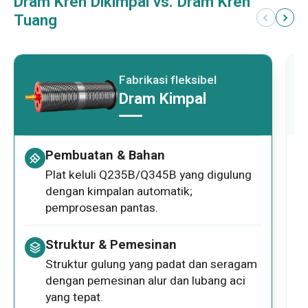
Alur zigzag mengurangkan geseran dan
Dram Kren Dikimpal vs. Dram Kren
haus tali; menyokong sehingga 14 lapisan
Tuang
penggulungan untuk aplikasi angkat
panjang.
Fabrikasi fleksibel
Dram Kimpal
Pembuatan & Bahan
Plat keluli Q235B/Q345B yang digulung
dengan kimpalan automatik;
pemprosesan pantas.
Struktur & Pemesinan
Struktur gulung yang padat dan seragam
dengan pemesinan alur dan lubang aci
yang tepat.