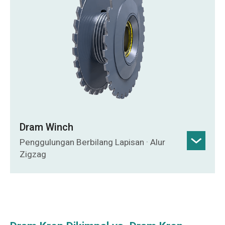
brek dan dram dimesin sebagai satu unit
untuk ketepatan yang tinggi.
Dram Winch
Penggulungan Berbilang Lapisan · Alur
Zigzag
Plat keluli Q235 atau Q345 yang dikimpal
dengan reka bentuk penggulungan dan
alur berbilang lapisan yang dioptimumkan.