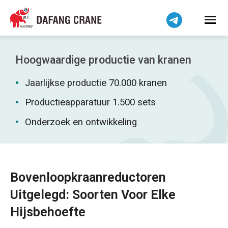
Bahasa Indonesia
Bahasa Melayu
Tiếng Việt
简体中文
Hoogwaardige productie van kranen
বাংলা
Jaarlijkse productie 70.000 kranen
فارسی
Pilipino
Productieapparatuur 1.500 sets
اردو
Onderzoek en ontwikkeling
Українська
Čeština
Беларуская мова
Bovenloopkraanreductoren
Kiswahili
Uitgelegd: Soorten Voor Elke
Dansk
Hijsbehoefte
Norsk