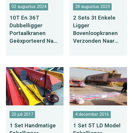
02 augustus 2024
28 augustus 2023
10T En 36T
2 Sets 3t Enkele
Dubbelligger
Ligger
Portaalkranen
Bovenloopkranen
Geëxporteerd Naar
Verzonden Naar
Rusland
Peru
20 juli 2017
4 december 2016
1 Set Handmatige
1 Set 5T LD Model