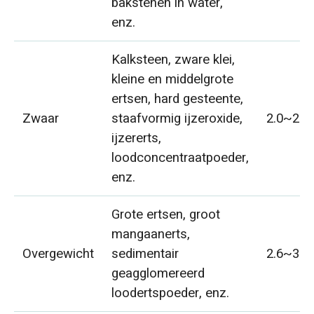
bakstenen in water,
enz.
Kalksteen, zware klei,
kleine en middelgrote
ertsen, hard gesteente,
Zwaar
staafvormig ijzeroxide,
2.0~2.6
ijzererts,
loodconcentraatpoeder,
enz.
Grote ertsen, groot
mangaanerts,
Overgewicht
sedimentair
2.6~3.3
geagglomereerd
loodertspoeder, enz.