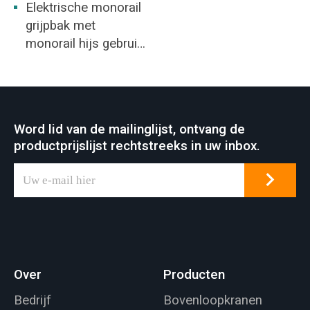
Elektrische monorail
grijpbak met
monorail hijs gebruikt
voor treinstation,
kolenopslagplaats,
magazijn, thermische
energiecentrale.
Word lid van de mailinglijst, ontvang de
Afvalverwerking, bio-
productprijslijst rechtstreeks in uw inbox.
energieopwekking,
kolenwassen,
slakkenverwijdering.
Over
Producten
Bedrijf
Bovenloopkranen