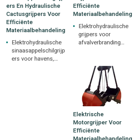
Ers En Hydraulische
Efficiënte
Cactusgrijpers Voor
Materiaalbehandeling
Efficiënte
Elektrohydraulische
Materiaalbehandeling
grijpers voor
Elektrohydraulische
afvalverbranding
sinaasappelschilgrijp
voor
ers voor havens,
energieopwekking,
spoorwegen,
verwijdering van
metallurgie, mijnen,
schrootstaal en oude
bouw. Grote stukken
batterijen.
erts, ruwijzer,
Onregelmatige
schrootstaal, afval,
bulkmaterialen zoals
ijzerpoeder, stro,
schrootstaal,
Elektrische
slakken.
ruwijzer, stenen.
Motorgrijper Voor
Efficiënte
Materiaalbehandeling