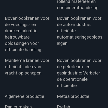
rollend materieel en
containerafhandeling
Bovenloopkranen voor
Bovenloopkranen voor
de voedings- en
de auto-industrie:
drankenindustrie:
efficiënte
betrouwbare
automatiseringsoploss
oplossingen voor
ingen
efficiënte handling
Maritieme kranen voor
Bovenloopkranen voor
efficiënt laden van
de petroleum- en
vracht op schepen
gasindustrie: Verbeter
de operationele
efficiëntie
Algemene productie
Metaalproductie
Papier maken
Prefab