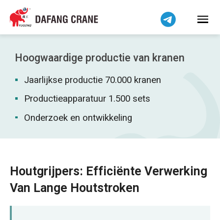
Bahasa Indonesia
Bahasa Melayu
Tiếng Việt
简体中文
Hoogwaardige productie van kranen
বাংলা
Jaarlijkse productie 70.000 kranen
فارسی
Pilipino
Productieapparatuur 1.500 sets
اردو
Onderzoek en ontwikkeling
Українська
Čeština
Беларуская мова
Houtgrijpers: Efficiënte Verwerking
Kiswahili
Van Lange Houtstroken
Dansk
Norsk