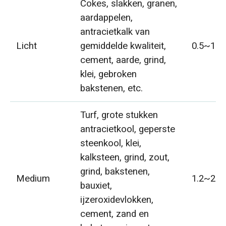
Cokes, slakken, granen,
aardappelen,
antracietkalk van
Licht
gemiddelde kwaliteit,
0.5~1.2
cement, aarde, grind,
klei, gebroken
bakstenen, etc.
Turf, grote stukken
antracietkool, geperste
steenkool, klei,
kalksteen, grind, zout,
grind, bakstenen,
Medium
1.2~2.0
bauxiet,
ijzeroxidevlokken,
cement, zand en