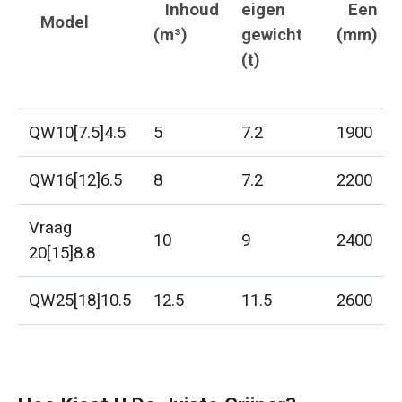
Inhoud
eigen
Een
Model
(m³)
gewicht
(mm)
(t)
QW10[7.5]4.5
5
7.2
1900
QW16[12]6.5
8
7.2
2200
Vraag
10
9
2400
20[15]8.8
QW25[18]10.5
12.5
11.5
2600