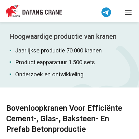
Bahasa Indonesia
Bahasa Melayu
Tiếng Việt
简体中文
Hoogwaardige productie van kranen
বাংলা
Jaarlijkse productie 70.000 kranen
فارسی
Pilipino
Productieapparatuur 1.500 sets
اردو
Onderzoek en ontwikkeling
Українська
Čeština
Беларуская мова
Bovenloopkranen Voor Efficiënte
Kiswahili
Cement-, Glas-, Baksteen- En
Dansk
Prefab Betonproductie
Norsk