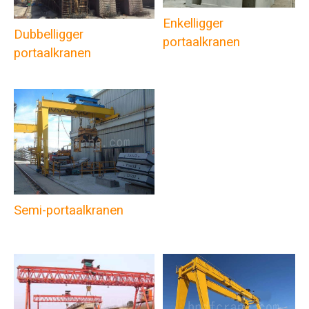
Enkelligger
Dubbelligger
portaalkranen
portaalkranen
Semi-portaalkranen