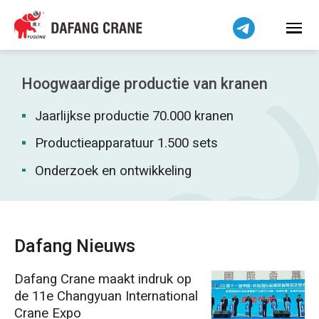
Bahasa Indonesia
Bahasa Melayu
Tiếng Việt
简体中文
Hoogwaardige productie van kranen
বাংলা
Jaarlijkse productie 70.000 kranen
فارسی
Pilipino
Productieapparatuur 1.500 sets
اردو
Onderzoek en ontwikkeling
Українська
Čeština
Беларуская мова
Dafang Nieuws
Kiswahili
Dafang Crane maakt indruk op
Dansk
de 11e Changyuan International
Norsk
Crane Expo