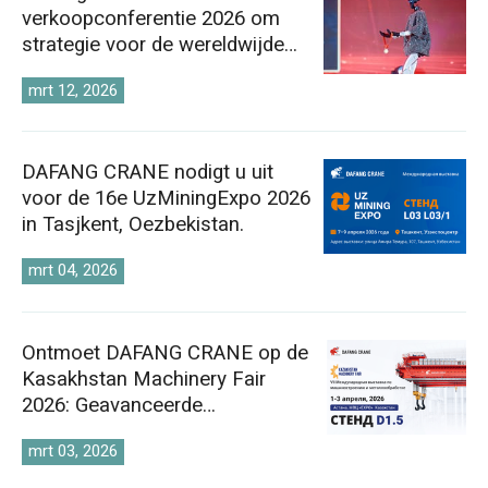
verkoopconferentie 2026 om
strategie voor de wereldwijde
kraanmarkt te versterken.
mrt 12, 2026
DAFANG CRANE nodigt u uit
voor de 16e UzMiningExpo 2026
in Tasjkent, Oezbekistan.
mrt 04, 2026
Ontmoet DAFANG CRANE op de
Kasakhstan Machinery Fair
2026: Geavanceerde
hijstechnologieën die Centraal-
mrt 03, 2026
Azië vooruithelpen.