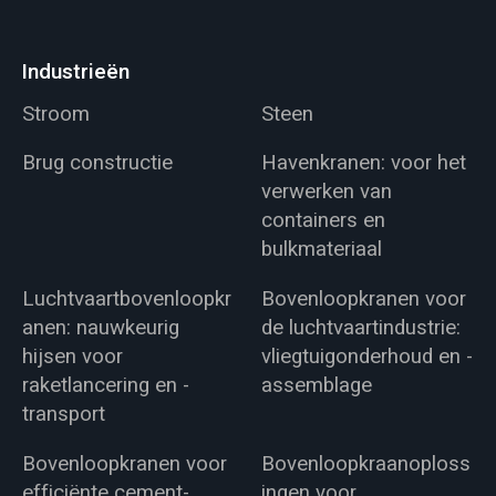
Industrieën
Stroom
Steen
Brug constructie
Havenkranen: voor het
verwerken van
containers en
bulkmateriaal
Luchtvaartbovenloopkr
Bovenloopkranen voor
anen: nauwkeurig
de luchtvaartindustrie:
hijsen voor
vliegtuigonderhoud en -
raketlancering en -
assemblage
transport
Bovenloopkranen voor
Bovenloopkraanoploss
efficiënte cement-,
ingen voor