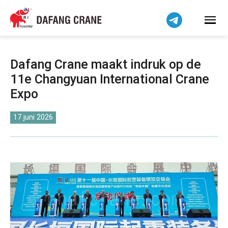
Bahasa Indonesia
Bahasa Melayu
Tiếng Việt
简体中文
Dafang Crane maakt indruk op de
বাংলা
11e Changyuan International Crane
فارسی
Expo
Pilipino
اردو
17 juni 2026
Українська
Čeština
Беларуская мова
Kiswahili
Dansk
Norsk