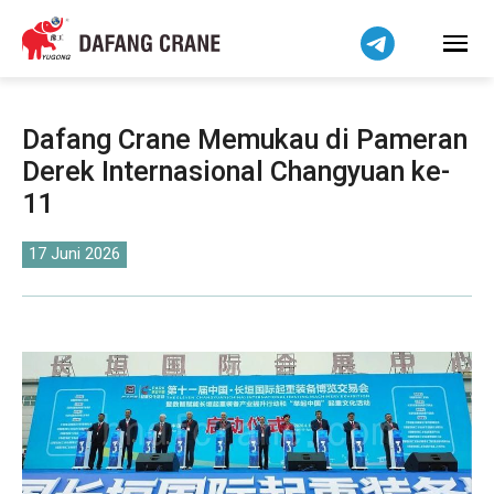
हिन्दी
Bahasa Melayu
Tiếng Việt
简体中文
Dafang Crane Memukau di Pameran
বাংলা
Derek Internasional Changyuan ke-
فارسی
11
Pilipino
اردو
17 Juni 2026
Українська
Čeština
Беларуская мова
Kiswahili
Dansk
Norsk