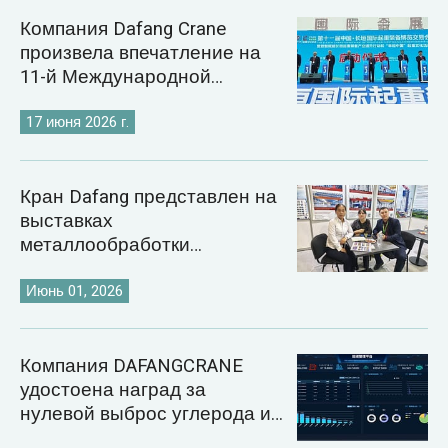
Компания Dafang Crane
произвела впечатление на
11-й Международной
выставке кранов в
Чанъюане.
17 июня 2026 г.
Кран Dafang представлен на
выставках
металлообработки
Казахстана и Узбекистана
2026 года.
Июнь 01, 2026
Компания DAFANGCRANE
удостоена наград за
нулевой выброс углерода и
внедрение цифровых