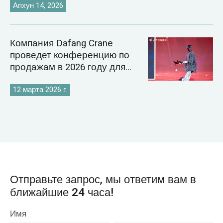
технологий в энергетику.
Апхун 14, 2026
Компания Dafang Crane
проведет конференцию по
продажам в 2026 году для
укрепления своей стратегии
на мировом рынке кранов.
12 марта 2026 г.
Отправьте запрос, мы ответим вам в
ближайшие 24 часа!
Имя