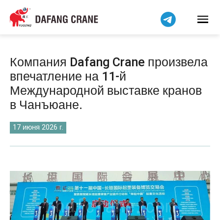
Bahasa Indonesia
Bahasa Melayu
Tiếng Việt
简体中文
Компания Dafang Crane произвела
বাংলা
впечатление на 11-й
فارسی
Международной выставке кранов
Pilipino
в Чанъюане.
اردو
17 июня 2026 г.
Українська
Čeština
Беларуская мова
Kiswahili
Dansk
Norsk