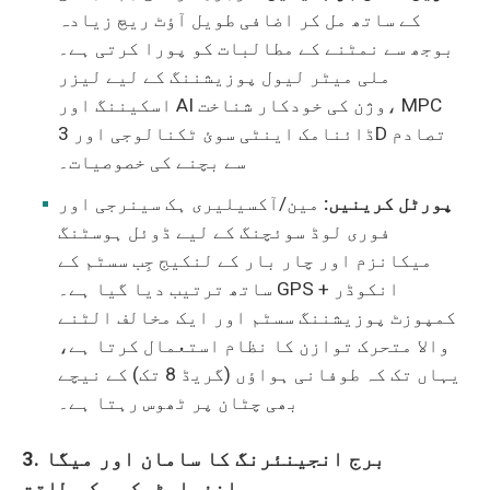
کے ساتھ مل کر اضافی طویل آؤٹ ریچ زیادہ
بوجھ سے نمٹنے کے مطالبات کو پورا کرتی ہے۔
ملی میٹر لیول پوزیشننگ کے لیے لیزر
اسکیننگ اور AI وژن کی خودکار شناخت، MPC
ڈائنامک اینٹی سوئ ٹکنالوجی اور 3D تصادم
سے بچنے کی خصوصیات۔
پورٹل کرینیں:
مین/آکسیلیری ہک سینرجی اور
فوری لوڈ سوئچنگ کے لیے ڈوئل ہوسٹنگ
میکانزم اور چار بار کے لنکیج جِب سسٹم کے
ساتھ ترتیب دیا گیا ہے۔ GPS + انکوڈر
کمپوزٹ پوزیشننگ سسٹم اور ایک مخالف الٹنے
والا متحرک توازن کا نظام استعمال کرتا ہے،
یہاں تک کہ طوفانی ہواؤں (گریڈ 8 تک) کے نیچے
بھی چٹان پر ٹھوس رہتا ہے۔
3. برج انجینئرنگ کا سامان اور میگا
انفراسٹرکچر کی طاقت