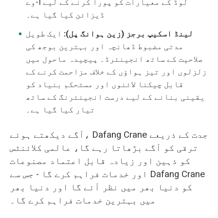
وے-I لوڈ کے معیارات کو پورا کرنے کے لیے
ڈیزائن کیا گیا ہے۔
لینڈ اسکیپ برجز (زین ہوانگ پل):
ایک طویل
مدتی مضبوط ڈھانچہ اور بہترین بوجھ کی
صلاحیت کے ساتھ انجینئرڈ۔ پیچیدہ ماحول میں
زلزلوں اور تیز ہواؤں کے خلاف مزاحمت کرنے کے
قابل چیکنا لائنوں اور مستحکم بنیاد کو
یقینی بنانے کے لیے درست انجینئرنگ کے ساتھ
تیار کیا گیا ہے۔
آگے دیکھتے ہوئے، Dafang Crane جدت کے ذریعے
ترقی کو آگے بڑھاتا رہے گا، عالمی کلائنٹس
کو ذہین اور زیادہ قابل اعتماد مصنوعات
اور خدمات فراہم کرے گا - جس سے Dafang Crane
کو دنیا بھر میں نظر آئے گا اور دنیا بھر
میں بہترین خدمات فراہم کرے گا۔