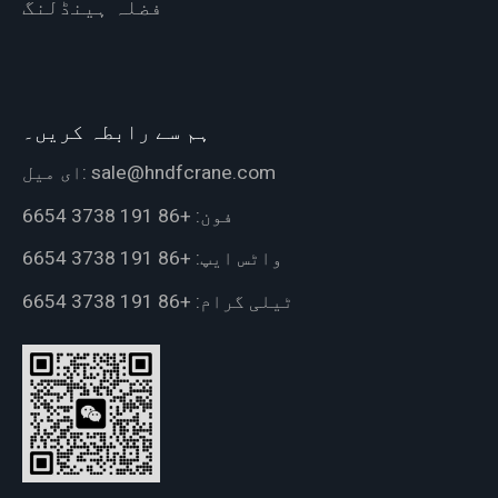
فضلہ ہینڈلنگ
ہم سے رابطہ کریں۔
sale@hndfcrane.com
ای میل:
فون:
+86 191 3738 6654
واٹس ایپ:
+86 191 3738 6654
ٹیلی گرام:
+86 191 3738 6654