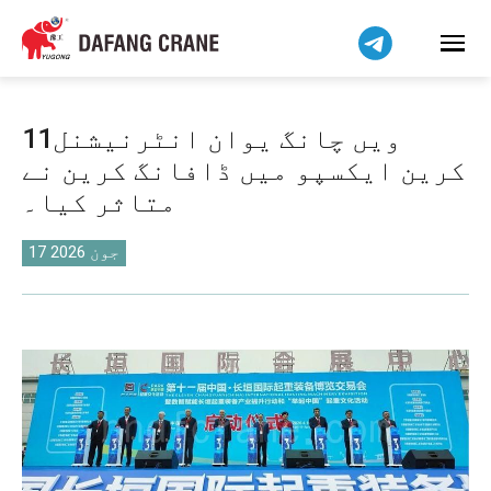
हिन्दी
Bahasa Indonesia
Bahasa Melayu
Tiếng Việt
11ویں چانگ یوان انٹرنیشنل
简体中文
کرین ایکسپو میں ڈافانگ کرین نے
বাংলা
متاثر کیا۔
فارسی
Pilipino
17 جون 2026
Українська
Čeština
Беларуская мова
Kiswahili
Dansk
Norsk