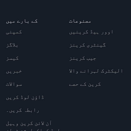
مصنوعات
کے بارے میں
اوور ہیڈ کرینیں
کمپنی
گینٹری کرینز
بلاگز
جیب کرینز
کیسز
الیکٹرک لہرانے والا
خبریں
کرین کے حصے
سوالات
ڈاؤن لوڈ کریں
رابطہ کریں۔
آن لائن کرین وہیل
لوڈ کیلکولیشن ٹولز