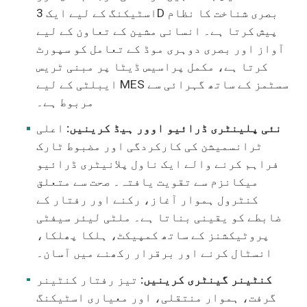
اسٹیکنگ کے لیے ایک 3D بصری شناخت کا نظام
پیش کرتا ہے۔ انسانی مشین کے تعاون کے لیے
آواز اور بصری دوہری موڈ کے تعامل کو سپورٹ
کرتا ہے، مکمل پراسیس ڈیٹا پر مبنی ٹریس
ایبلٹی کے لیے MES سسٹمز کے ساتھ گہرائی سے
مربوط ہے۔
نئی پلینٹری ڈرائیو اوور ہیڈ کرینیں:
اعلی
ٹرانسمیشن کی کارکردگی اور مضبوط ٹارک
فراہم کرنے والے ایک ناول پلانیٹری ڈرائیو
میکانزم سے تقویت یافتہ۔ صحت سے متعلق
کنٹرول ہموار آغاز، رکنے اور رفتار کے
ضابطے کو یقینی بناتا ہے۔ ملٹی لیئر سیفٹی
پروٹیکشنز کے ساتھ کمپیکٹ، ہلکا پھلکا،
انسٹال کرنے اور برقرار رکھنے میں آسان۔
کنٹینر گینٹری کرینیں:
تیز رفتار کنٹینر
گرفت، ہموار منتقلی، اور معیاری اسٹیکنگ