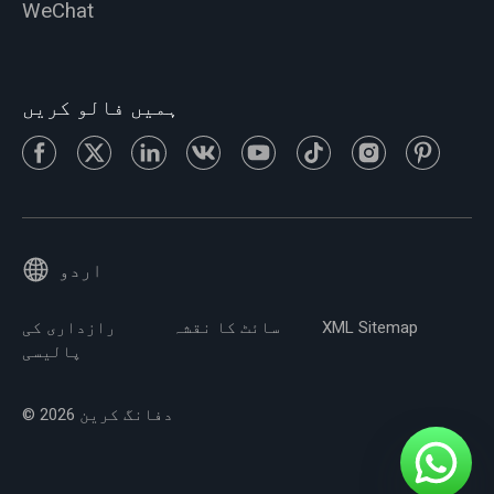
WeChat
ہمیں فالو کریں
اردو
XML Sitemap
سائٹ کا نقشہ
رازداری کی
پالیسی
© 2026 دفانگ کرین