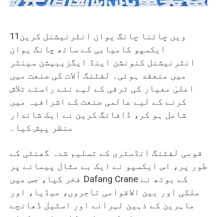
O‘zbekcha
11ویں چائنا چانگ یوان انٹرنیشنل کرین
ایکسپو کامیابی کے ساتھ چانگ یوان
انٹرنیشنل کنونشن اینڈ ایگزیبیشن سینٹر
میں منعقد ہوئی۔ لفٹنگ آلات کی صنعت میں
اعلیٰ معیار کی ترقی کے لیے نئے راستے تلاش
کرنے کے لیے عالمی صنعت کے اشرافیہ میں
شامل ہو کر، ڈافانگ کرین نے ایک شاندار
منظر پیش کیا۔
قومی لفٹنگ انڈسٹری کے تسلیم شدہ گھنٹی کے
طور پر، اس ایکسپو نے ایک بے مثال پیمانے پر
فخر کیا، جس میں Dafang Crane کے بوتھ نے
ملکی اور بین الاقوامی تاجروں، میڈیا، اور
ماہرین کے ذہین لہرانے اور اسٹیل ڈھانچے