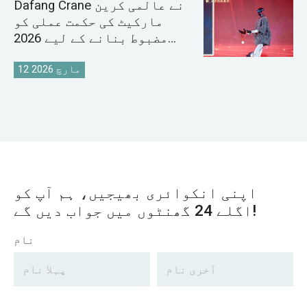
Dafang Crane نے عالمی کرین
مارکیٹ کی حکمت عملی کو
مضبوط بنانے کے لیے 2026
سیلز کانفرنس کا انعقاد کیا
12 مارچ 2026
اپنی انکوائری بھیجیں، ہم آپ کو
اگلے 24 گھنٹوں میں جواب دیں گے!
نام