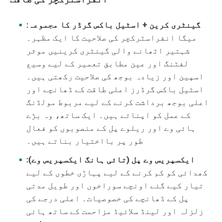
گینٹری کرین + اسٹیل باکس گرڈر کا مجموعہ:
میگا انفراسٹرکچر کی صلاحیت کا ایک مظہر۔
شہتیر اٹھانے والی گینٹری کرینیں موثر
لفٹنگ اور عین مطابق تعمیر کے لیے وسیع
اسپین اور زیادہ بوجھ کی صلاحیت رکھتی ہیں۔
اسٹیل باکس گرڈرز اعلی طاقت کے ڈھانچے اور
اعلی بوجھ برداشت کرنے کے لیے مربوط مولڈنگ
کے عمل کو اپناتے ہیں۔ ایک ساتھ، وہ بڑے
ہائی وے اور ریلوے پل کے منصوبوں کو فعال
طور پر بااختیار بناتے ہیں۔
ایکسپریس وے پل (تائی ہانگ ایکسپریس وے):
کھدائی کو کم کرنے کے لیے پہاڑی خطوں کے لیے
تیار کیے گئے اونچے سوراخوں اور طویل مدتی
پل کے ڈھانچے کی خصوصیات۔ اعلی درجے کی
زلزلہ اور لینڈ سلائیڈ مزاحمت کے ساتھ ہائی