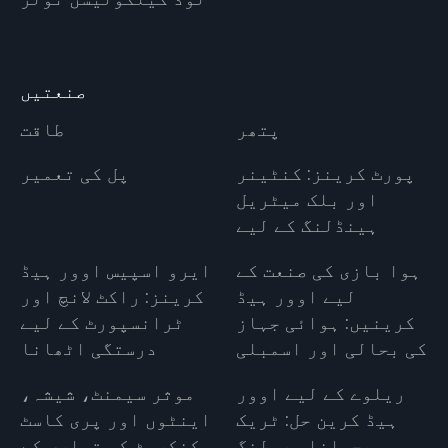
صنعتیں
پتھر
طاقت
پورٹ کرینز: کنٹینر
پل کی تعمیر
اور بلک میٹریل
ہینڈلنگ کے لیے
ہوا بازی کی صنعت کے
ایرو اسپیس اوور ہیڈ
لیے اوور ہیڈ
کرینز: راکٹ لانچ اور
کرینیں: ہوائی جہاز
ٹرانسپورٹ کے لیے
کی بحالی اور اسمبلی
درستگی اٹھانا
ریلوے کے لیے اوور
موثر سیمنٹ، شیشہ،
ہیڈ کرین حل: ٹریک
اینٹوں اور پری کاسٹ
بچھانا، رولنگ
کنکریٹ کی تیاری کے