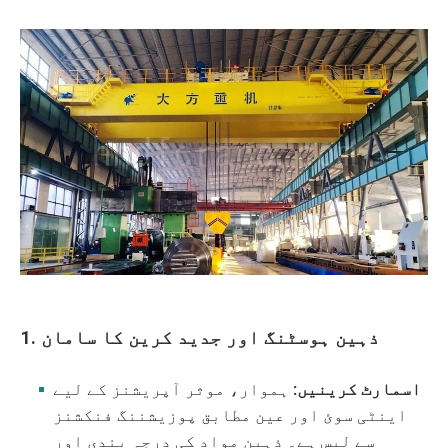
1. ذہین ہوسٹنگ اور جدید کرین کا سامان
اسمارٹ کرینیں:
ہموار، موثر آپریشنز کے لیے
اینٹی سوئ اور عین مطابق پوزیشننگ فنکشنز
سے لیس ہے۔ ذہین مواد کی درجہ بندی اور