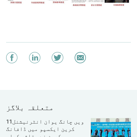
متعلقہ بلاگز
11ویں چانگ یوان انٹرنیشنل
کرین ایکسپو میں ڈافانگ
کرین نے متاثر کیا۔