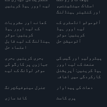
اسٹاک مینٹیننس،
لیے اوور ہیڈ کرینیں
اور کنٹینر ہینڈلنگ
آٹوموٹو انڈسٹری کے
کھانے اور مشروبات
لیے اوور ہیڈ
کے لیے اوور ہیڈ
کرینیں: موثر
کرینیں: موثر
آٹومیشن حل
ہینڈلنگ کے لیے قابل
اعتماد حل
پیٹرولیم اور گیس کی
بحری کرینیں بحری
صنعت کے لیے اوور
جہازوں پر کارگو کی
ہیڈ کرینیں: آپریشنل
موثر لوڈنگ کے لیے
کارکردگی میں اضافہ
دھات کی پیداوار
جنرل مینوفیکچرنگ
پری کاسٹ
کاغذ سازی