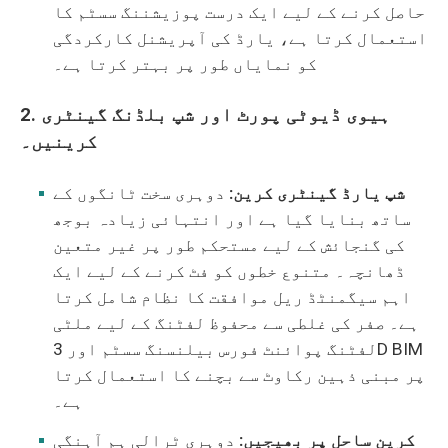
حاصل کرنے کے لیے ایک درست پوزیشننگ سسٹم کا
استعمال کرتا ہے، یارڈ کی آپریشنل کارکردگی
کو نمایاں طور پر بہتر کرتا ہے۔
2. ہیوی ڈیوٹی پورٹ اور شپ بلڈنگ گینٹری
کرینیں۔
شپ یارڈ گینٹری کرین:
دوہری سخت ٹانگوں کے
ساتھ بنایا گیا ہے اور انتہائی زیادہ بوجھ
کی گنجائش کے لیے مستحکم طور پر غیر متعین
ڈھانچہ۔ متنوع خطوں کو فٹ کرنے کے لیے ایک
اہم سیگمنٹڈ ریل موافقت کا نظام شامل کرتا
ہے۔ صفر کی غلطی سے محفوظ لفٹنگ کے لیے ملٹی
لفٹنگ پوائنٹ فورس بیلنسنگ سسٹم اور 3D BIM
پر مبنی ذہین رکاوٹ سے بچنے کا استعمال کرتا
ہے۔
کرین ساحل پر بھیجیں:
دوہری ٹرالی ہم آہنگی