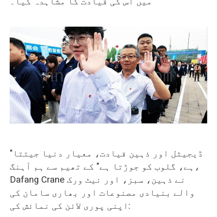
میں اس کی قیادت کا مشاہدہ کیا۔
"ڈیجیٹل اور ذہین قیادت، معیار دنیا جیتتا
ہے، گلوب کو جوڑتا ہے" کے تھیم سے ہم آہنگ،
Dafang Crane نے ذہین، سبز، اور نیٹ ورک
والے بنیادی مصنوعات اور بھاری سامان کی
اپنی پوری لائن کی نمائش کی: