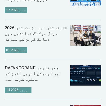
17 جون 2026
2026 قازقستان اور ازبکستان
میٹل ورکنگ نمائشوں میں
دفانگ کرین کی نمائش
01 جون 2026
DAFANGCRANE صفر کاربن
اور ڈیجیٹل انرجی آنرز کو
محفوظ کرتا ہے۔
14 اپریل 2026