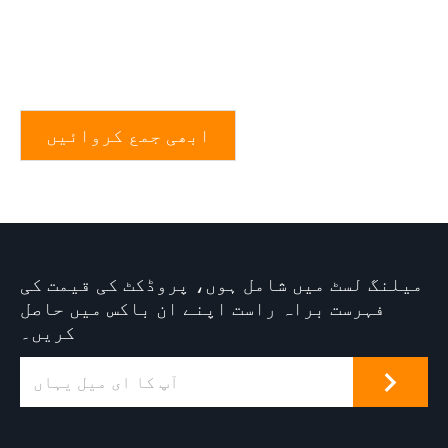
ابھی جمع کروائیں
میلنگ لسٹ میں شامل ہوں، پروڈکٹ کی قیمت کی
فہرست براہ راست اپنے ان باکس میں حاصل
کریں۔