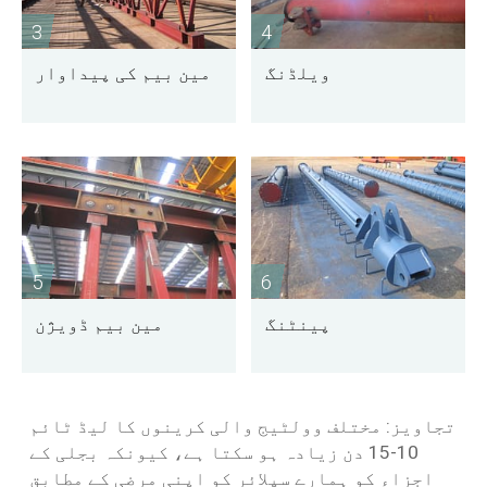
3
4
ویلڈنگ
مین بیم کی پیداوار
5
6
پینٹنگ
مین بیم ڈویژن
تجاویز: مختلف وولٹیج والی کرینوں کا لیڈ ٹائم
10-15 دن زیادہ ہو سکتا ہے، کیونکہ بجلی کے
اجزاء کو ہمارے سپلائر کو اپنی مرضی کے مطابق