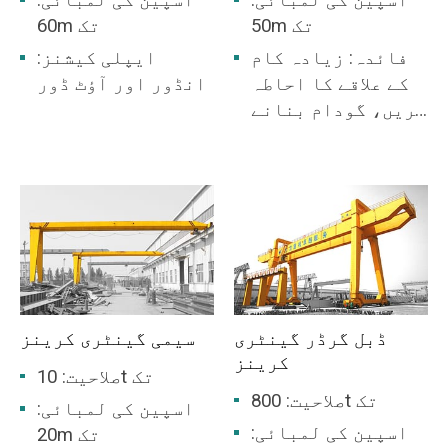
50m تک
60m تک
فائدہ: زیادہ کام
ایپلی کیشنز:
کے علاقے کا احاطہ
انڈور اور آؤٹ ڈور
کریں، گودام بنانے
کی ضرورت نہیں ہے۔
ڈبل گرڈر گینٹری
سیمی گینٹری کرینز
کرینز
صلاحیت: 10t تک
صلاحیت: 800t تک
اسپین کی لمبائی:
اسپین کی لمبائی:
20m تک