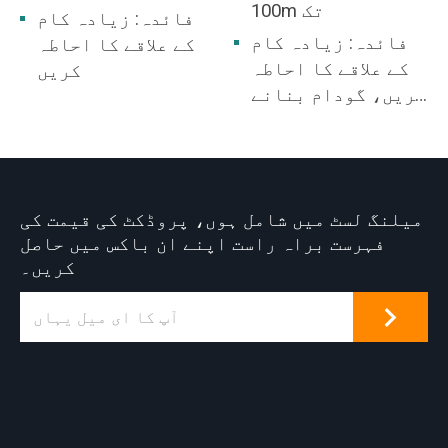
100m تک
فائدہ: زیادہ کام
فائدہ: زیادہ کام
کے علاقے کا احاطہ
کے علاقے کا احاطہ
کریں
کریں، گودام بنانے
کی ضرورت نہیں ہے۔
میلنگ لسٹ میں شامل ہوں، پروڈکٹ کی قیمت کی
فہرست براہ راست اپنے ان باکس میں حاصل
کریں۔