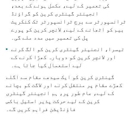
کی تعمیر کے لیے، مکمل ہونے کے بعد،
انجینئر گینٹری کرین کو گراؤنڈ
ٹرانسپورٹر سے برج ٹرانسپورٹر تک کنکریٹ
بیم کو اٹھانے کے لیے، لانچر کرین کو پورے
پل کی تعمیر میں مدد ملے گی۔
تیسرا، انجنیئر گینٹری کرین کو الگ کرنے
اور لانچر کرین کو دوبارہ کھڑا کرنے کے
لیے استعمال کیا جاتا ہے۔
گینٹری کرین کو ایک سیدھے مقام سے اگلے
کھڑے مقام پر منتقل کرنے اور لاگت کو بچانے
کے لیے، عام طور پر، ہم انجینئر گینٹری
کرین کے لیے حرکت پذیر اسٹیل باکس
فاؤنڈیشن فراہم کریں گے۔