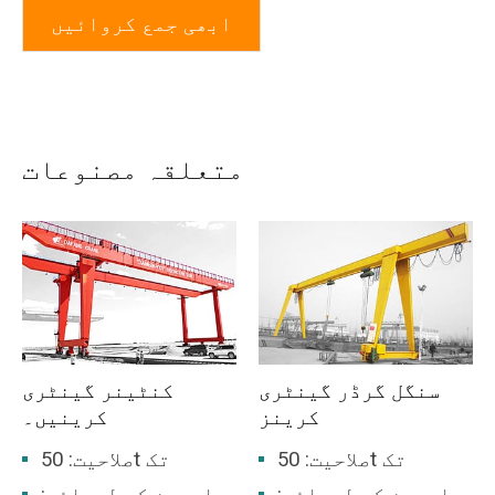
ابھی جمع کروائیں
متعلقہ مصنوعات
سنگل گرڈر گینٹری
کنٹینر گینٹری
کرینز
کرینیں۔
صلاحیت: 50t تک
صلاحیت: 50t تک
اسپین کی لمبائی:
اسپین کی لمبائی: