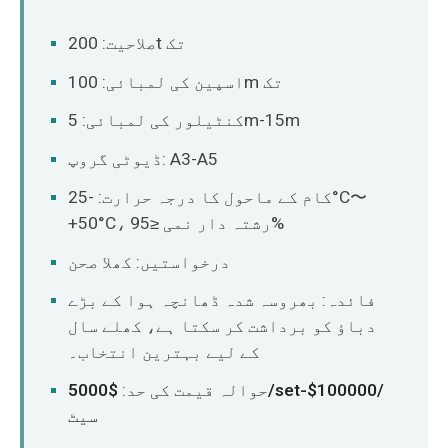
صلاحیت: 200t تک
اسپین کی لمبائی: 100m تک
کنٹیلور کی لمبائی: 5m-15m
ڈیوٹی گروپ: A3-A5
کام کے ماحول کا درجہ حرارت: -25°C〜
+50°C، رشتہ دار نمی ≤95%
درخواستیں: کھلا صحن
فائدہ: بھروسہ شدہ ڈھانچہ ہوا کے بڑے
دباؤ کو برداشت کر سکتا ہے، کھلے سال
کے لیے بہترین انتخاب۔
حوالہ قیمت کی حد:
$5000/set-$100000/
سیٹ