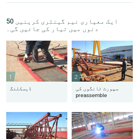
ایک معیاری نیم گینٹری کرینیں 50
دنوں میں تیار کی جائیں گی۔
1
2
سپورٹ ٹانگوں کی
ڈیسکلنگ
preassemble