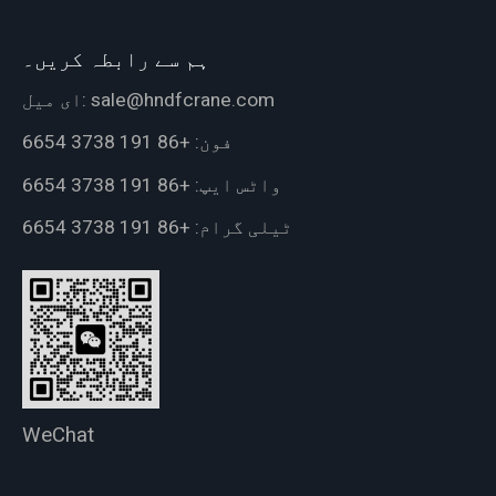
ہم سے رابطہ کریں۔
sale@hndfcrane.com
ای میل:
فون:
+86 191 3738 6654
واٹس ایپ:
+86 191 3738 6654
ٹیلی گرام:
+86 191 3738 6654
WeChat