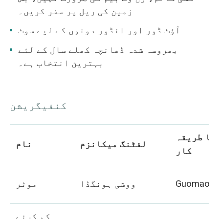
زمین کی ریل پر سفر کریں۔
آؤٹ ڈور اور انڈور دونوں کے لیے سوٹ
بھروسہ شدہ ڈھانچہ کھلے سال کے لئے
بہترین انتخاب ہے۔
کنفیگریشن
کا طریقہ
لفٹنگ میکانزم
نام
کار
یک
ووشی ہونگڈا
موٹر
کم کرنے