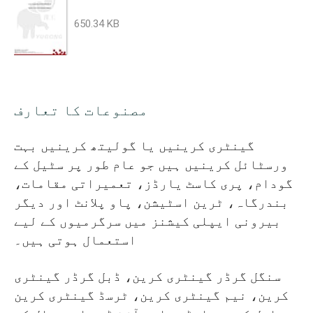
650.34 KB
مصنوعات کا تعارف
گینٹری کرینیں یا گولیتھ کرینیں بہت
ورسٹائل کرینیں ہیں جو عام طور پر سٹیل کے
گودام، پری کاسٹ یارڈز، تعمیراتی مقامات،
بندرگاہ، ٹرین اسٹیشن، پاو پلانٹ اور دیگر
بیرونی ایپلی کیشنز میں سرگرمیوں کے لیے
استعمال ہوتی ہیں۔
سنگل گرڈر گینٹری کرین، ڈبل گرڈر گینٹری
کرین، نیم گینٹری کرین، ٹرسڈ گینٹری کرین