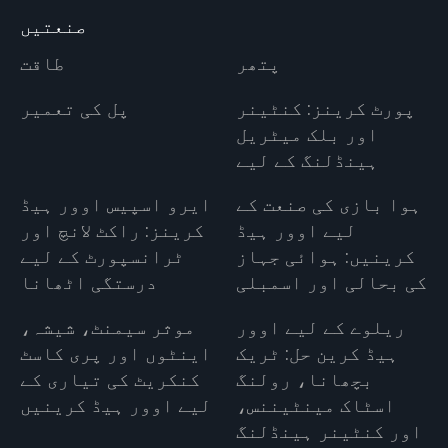
صنعتیں
پتھر
طاقت
پورٹ کرینز: کنٹینر
پل کی تعمیر
اور بلک میٹریل
ہینڈلنگ کے لیے
ہوا بازی کی صنعت کے
ایرو اسپیس اوور ہیڈ
لیے اوور ہیڈ
کرینز: راکٹ لانچ اور
کرینیں: ہوائی جہاز
ٹرانسپورٹ کے لیے
کی بحالی اور اسمبلی
درستگی اٹھانا
ریلوے کے لیے اوور
موثر سیمنٹ، شیشہ،
ہیڈ کرین حل: ٹریک
اینٹوں اور پری کاسٹ
بچھانا، رولنگ
کنکریٹ کی تیاری کے
اسٹاک مینٹیننس،
لیے اوور ہیڈ کرینیں
اور کنٹینر ہینڈلنگ