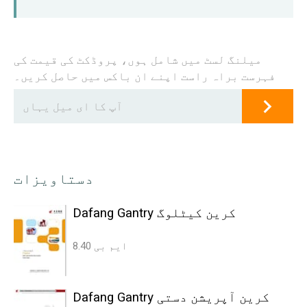
میلنگ لسٹ میں شامل ہوں، پروڈکٹ کی قیمت کی
فہرست براہ راست اپنے ان باکس میں حاصل کریں۔
دستاویزات
Dafang Gantry کرین کیٹلوگ
8.40 ایم بی
Dafang Gantry کرین آپریشن دستی