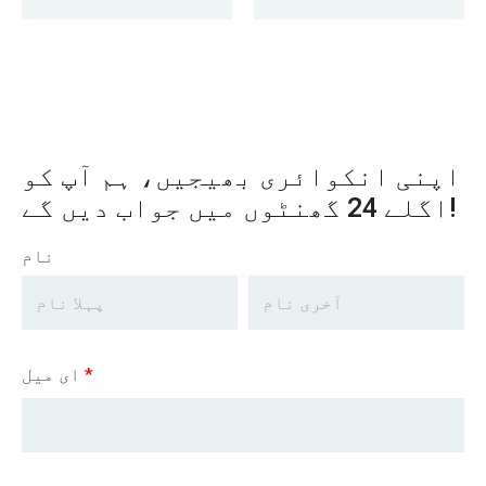
کر دی گئی
اپنی انکوائری بھیجیں، ہم آپ کو
اگلے 24 گھنٹوں میں جواب دیں گے!
نام
*
ای میل