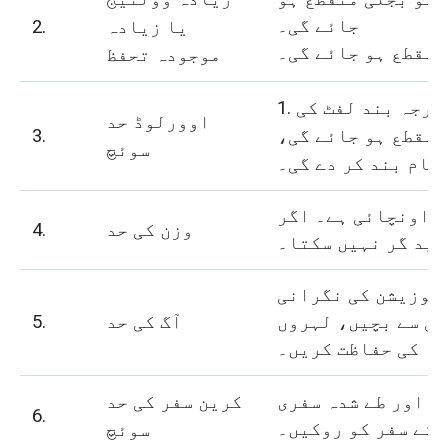
جائے گی۔
یا زیادہ
2.
منقطع ہو جائے گی۔
موجودہ تحفظ
1. جب لفٹ کی گنجائش زیادہ سے زیادہ درجہ بند لفٹ کی
اوورلوڈ حد
منقطع ہو جائے گی،
3.
سوئچ
کام بند کر دے گی۔
د اونچائی ہے۔ اگر
وزن کی حد
4.
زید گر نہیں سکتا۔
 پوزیشن کی نگرانی
می سے بچیں، لہروں
آگ کی حد
5.
کی حفاظت کریں۔
، اور طے شدہ سفری
کرین سفر کی حد
6.
 کے سفر کو روکیں۔
سوئچ