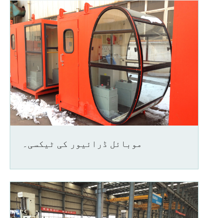
موبائل ڈرائیور کی ٹیکسی۔