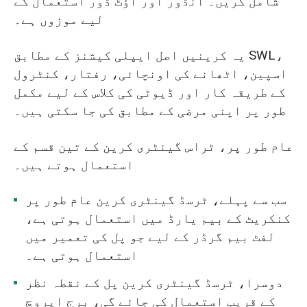
شامل کریں۔ انڈور اور آؤٹ ڈور استعمال کے
لیے موزوں ہے۔
یہ کرینیں اصل ایپلی کیشنز کے مطابق SWL،
اسپین، اٹھانے کی اونچائی، رفتار، کنٹرول
کے طریقہ کار اور ڈیوٹی کی کلاس کے لیے مکمل
طور پر اپنی مرضی کے مطابق کی جا سکتی ہیں۔
عام طور پر، ٹراس گینٹری کرین کے تین قسم کے
استعمال ہوتے ہیں۔
سب سے پہلے، ٹرسڈ گینٹری کرین عام طور پر
کنکریٹ کے بیم یارڈ میں استعمال ہوتی ہے،
لفٹ بیم گرڈر کے لیے جو پل کی تعمیر میں
استعمال ہوتی ہے۔
دوسرا، ٹرسڈ گینٹری کرین پل کے نقطہ نظر
کے قریب استعمال کی جائے گی، برج اپروچ