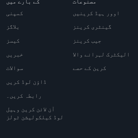
مصنوعات
کے بارے میں
اوور ہیڈ کرینیں
کمپنی
گینٹری کرینز
بلاگز
جیب کرینز
کیسز
الیکٹرک لہرانے والا
خبریں
کرین کے حصے
سوالات
ڈاؤن لوڈ کریں
رابطہ کریں۔
آن لائن کرین وہیل
لوڈ کیلکولیشن ٹولز