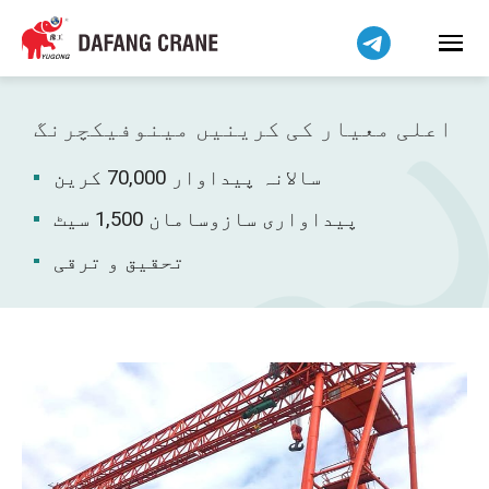
हिन्दी
Bahasa Indonesia
Bahasa Melayu
Tiếng Việt
اعلی معیار کی کرینیں مینوفیکچرنگ
简体中文
سالانہ پیداوار 70,000 کرین
বাংলা
فارسی
پیداواری سازوسامان 1,500 سیٹ
Pilipino
تحقیق و ترقی
Українська
Čeština
Беларуская мова
Kiswahili
Dansk
Norsk