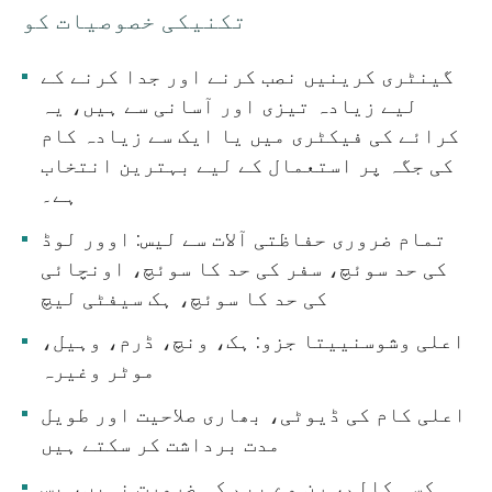
تکنیکی خصوصیات کو
گینٹری کرینیں نصب کرنے اور جدا کرنے کے
لیے زیادہ تیزی اور آسانی سے ہیں، یہ
کرائے کی فیکٹری میں یا ایک سے زیادہ کام
کی جگہ پر استعمال کے لیے بہترین انتخاب
ہے۔
تمام ضروری حفاظتی آلات سے لیس: اوور لوڈ
کی حد سوئچ، سفر کی حد کا سوئچ، اونچائی
کی حد کا سوئچ، ہک سیفٹی لیچ
اعلی وشوسنییتا جزو: ہک، ونچ، ڈرم، وہیل،
موٹر وغیرہ
اعلی کام کی ڈیوٹی، بھاری صلاحیت اور طویل
مدت برداشت کر سکتے ہیں
کسی کالم، رن وے بیم کی ضرورت نہیں، بس