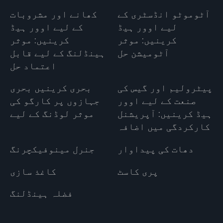
آٹوموٹو انڈسٹری کے
کھانے اور مشروبات
لیے اوور ہیڈ
کے لیے اوور ہیڈ
کرینیں: موثر
کرینیں: موثر
آٹومیشن حل
ہینڈلنگ کے لیے قابل
اعتماد حل
پیٹرولیم اور گیس کی
بحری کرینیں بحری
صنعت کے لیے اوور
جہازوں پر کارگو کی
ہیڈ کرینیں: آپریشنل
موثر لوڈنگ کے لیے
کارکردگی میں اضافہ
دھات کی پیداوار
جنرل مینوفیکچرنگ
پری کاسٹ
کاغذ سازی
فضلہ ہینڈلنگ