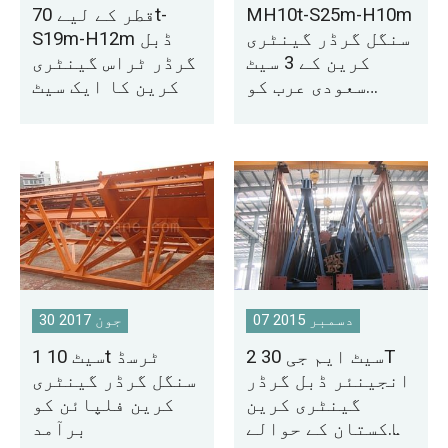
MH10t-S25m-H10m
قطر کے لیے 70t-
سنگل گرڈر گینٹری
S19m-H12m ڈبل
کرین کے 3 سیٹ
گرڈر ٹراس گینٹری
سعودی عرب کو
کرین کا ایک سیٹ
فروخت کے لیے
07 دسمبر 2015
30 جون 2017
2 سیٹ ایم جی 30T
1 سیٹ 10t ٹرسڈ
انجینئر ڈبل گرڈر
سنگل گرڈر گینٹری
گینٹری کرین
کرین فلپائن کو
پاکستان کے حوالے
برآمد