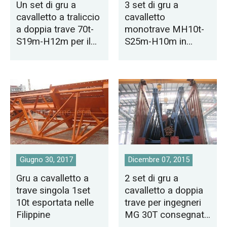
Un set di gru a
3 set di gru a
cavalletto a traliccio
cavalletto
a doppia trave 70t-
monotrave MH10t-
S19m-H12m per il
S25m-H10m in
Qatar
vendita in Arabia
Saudita
Giugno 30, 2017
Dicembre 07, 2015
Gru a cavalletto a
2 set di gru a
trave singola 1set
cavalletto a doppia
10t esportata nelle
trave per ingegneri
Filippine
MG 30T consegnati