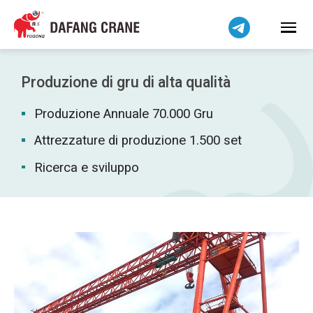
Bahasa Indonesia
Bahasa Melayu
Tiếng Việt
简体中文
Produzione di gru di alta qualità
বাংলা
Produzione Annuale 70.000 Gru
فارسی
Pilipino
Attrezzature di produzione 1.500 set
اردو
Ricerca e sviluppo
Українська
Čeština
Беларуская мова
Kiswahili
Dansk
Norsk