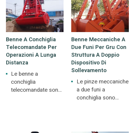
Benne A Conchiglia
Benne Meccaniche A
Telecomandate Per
Due Funi Per Gru Con
Operazioni A Lunga
Struttura A Doppio
Distanza
Dispositivo Di
Sollevamento
Le benne a
Le pinze meccaniche
conchiglia
a due funi a
telecomandate sono
conchiglia sono
utilizzate per
utilizzate
portarinfuse e
nell'estrazione
container. Sabbia
mineraria in
sciolta, carbone
montagna. Sabbia
polverizzato.