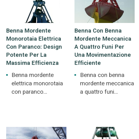
acciaio, legno, grandi
pezzi di minerale.
Benna Mordente
Benna Con Benna
Monorotaia Elettrica
Mordente Meccanica
Con Paranco: Design
A Quattro Funi Per
Potente Per La
Una Movimentazione
Massima Efficienza
Efficiente
Benna mordente
Benna con benna
elettrica monorotaia
mordente meccanica
con paranco
a quattro funi
monorotaia utilizzata
utilizzata per grandi
per stazione
depositi di cereali e
ferroviaria, deposito
depositi di merci alla
carbone, magazzino,
rinfusa. Cereali,
centrale
fertilizzanti alla