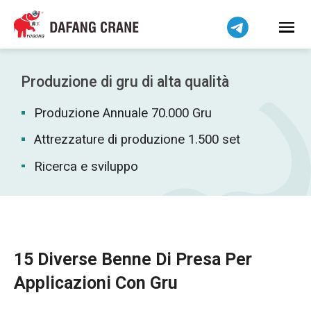
Bahasa Indonesia
Bahasa Melayu
Tiếng Việt
简体中文
Produzione di gru di alta qualità
বাংলা
Produzione Annuale 70.000 Gru
فارسی
Pilipino
Attrezzature di produzione 1.500 set
اردو
Ricerca e sviluppo
Українська
Čeština
Беларуская мова
Kiswahili
15 Diverse Benne Di Presa Per
Dansk
Applicazioni Con Gru
Norsk