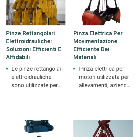
rottami di acciaio,
irregolari come
immondizia, polvere
rottami di acciaio,
di ferro, paglia,
ghisa, pietre.
scorie.
Pinze Rettangolari
Pinza Elettrica Per
Elettroidrauliche:
Movimentazione
Soluzioni Efficienti E
Efficiente Dei
Affidabili
Materiali
Le pinze rettangolari
Pinza elettrica per
elettroidrauliche
motori utilizzata per
sono utilizzate per
allevamenti, aziende
scali merci ferroviari,
vinicole e cartiere.
porti e banchine,
Allevamenti, aziende
acciaierie, fabbriche
vinicole e cartiere.
di pietra. Oggetti
sparsi, lunghi e simili
a strisce: rottami di