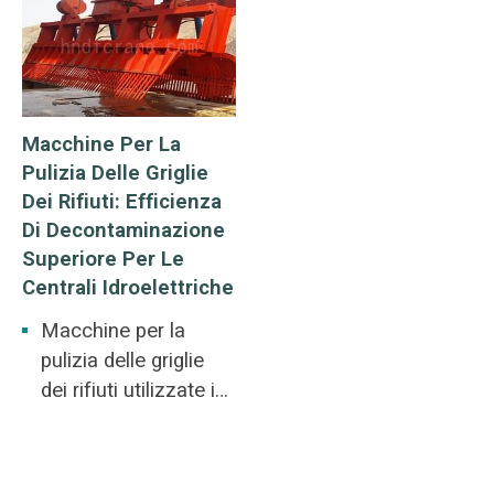
rinfusa.
Macchine Per La
Pulizia Delle Griglie
Dei Rifiuti: Efficienza
Di Decontaminazione
Superiore Per Le
Centrali Idroelettriche
Macchine per la
pulizia delle griglie
dei rifiuti utilizzate in
bacini idrici, dighe,
fiumi. Raccolta e
pulizia di rifiuti o