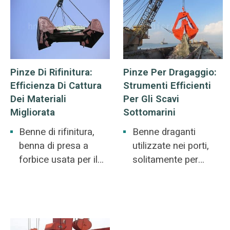
dei fiumi.
Pinze Di Rifinitura:
Pinze Per Dragaggio:
Efficienza Di Cattura
Strumenti Efficienti
Dei Materiali
Per Gli Scavi
Migliorata
Sottomarini
Benne di rifinitura,
Benne draganti
benna di presa a
utilizzate nei porti,
forbice usata per il
solitamente per
deposito di carbone.
raccogliere limo,
Di solito è usata per
fango duro, sabbia a
afferrare minerale di
piastre di ferro e
ferro, carbone e
barriera corallina.
fertilizzante alla