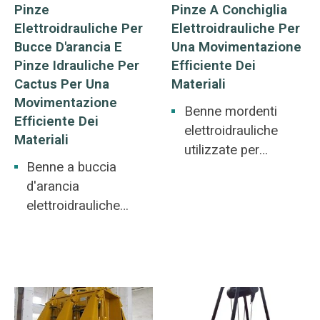
Pinze
Pinze A Conchiglia
Elettroidrauliche Per
Elettroidrauliche Per
Bucce D'arancia E
Una Movimentazione
Pinze Idrauliche Per
Efficiente Dei
Cactus Per Una
Materiali
Movimentazione
Benne mordenti
Efficiente Dei
elettroidrauliche
Materiali
utilizzate per
Benne a buccia
l'incenerimento dei
d'arancia
rifiuti per la
elettroidrauliche
produzione di
utilizzate per porti,
energia, lo
ferrovie, metallurgia,
smaltimento di
miniere, edilizia.
rottami di acciaio e
Grandi pezzi di
vecchie batterie.
minerale, ghisa,
Materiali sfusi