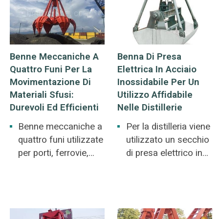
termoelettrica.
rinfusa, sabbie
Smaltimento rifiuti,
minerali fini.
generazione di
energia biologica,
Benne Meccaniche A
Benna Di Presa
lavaggio carbone,
Quattro Funi Per La
Elettrica In Acciaio
rimozione scorie.
Movimentazione Di
Inossidabile Per Un
Materiali Sfusi:
Utilizzo Affidabile
Durevoli Ed Efficienti
Nelle Distillerie
Benne meccaniche a
Per la distilleria viene
quattro funi utilizzate
utilizzato un secchio
per porti, ferrovie,
di presa elettrico in
metallurgia, miniere.
acciaio inox. Per la
Afferrano rottami di
preparazione di koji e
acciaio, immondizia
salse.
e grandi pezzi di
materiali.