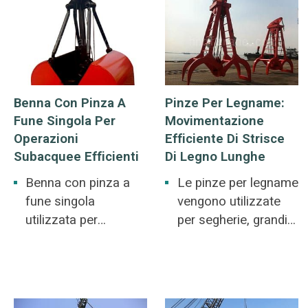
gialla, carbone,
polvere di minerale,
fertilizzante alla
rinfusa.
Benna Con Pinza A
Pinze Per Legname:
Fune Singola Per
Movimentazione
Operazioni
Efficiente Di Strisce
Subacquee Efficienti
Di Legno Lunghe
Benna con pinza a
Le pinze per legname
fune singola
vengono utilizzate
utilizzata per
per segherie, grandi
acciaierie, pozzi a
fabbriche di prodotti
vortice, impianti
in legno, cartiere,
chimici,
porti
decontaminazione