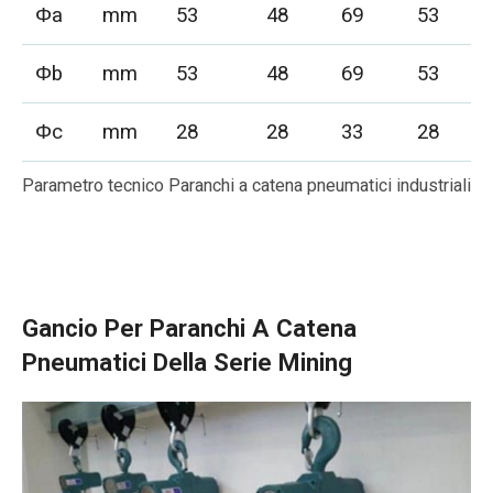
Φa
mm
53
48
69
53
Φb
mm
53
48
69
53
Φc
mm
28
28
33
28
Parametro tecnico Paranchi a catena pneumatici industriali
Gancio Per Paranchi A Catena
Pneumatici Della Serie Mining