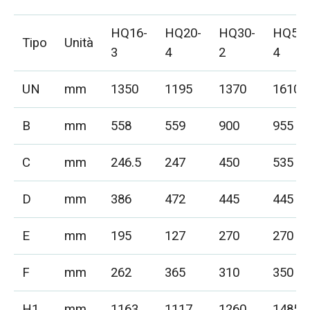
HQ16-
HQ20-
HQ30-
HQ50-
Tipo
Unità
3
4
2
4
UN
mm
1350
1195
1370
1610
B
mm
558
559
900
955
C
mm
246.5
247
450
535
D
mm
386
472
445
445
E
mm
195
127
270
270
F
mm
262
365
310
350
H1
mm
1163
1117
1260
1485