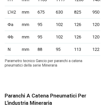
L'H2
mm
675
630
825
950
Φa
mm
95
102
126
120
Φb
mm
95
102
126
120
N
mm
88
95
113
122
Parametro tecnico Gancio per paranchi a catena
pneumatici della serie Mineraria
Paranchi A Catena Pneumatici Per
L'industria Mineraria