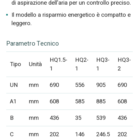
di aspirazione dell'aria per un controllo preciso.
Il modello a risparmio energetico è compatto e
leggero.
Parametro Tecnico
HQ1.5-
HQ2-
HQ3-
HQ3-
Tipo
Unità
1
1
1
2
UN
mm
690
556
905
690
A1
mm
608
585
885
608
B
mm
436
35
539
436
C
mm
202
146
246.5
202