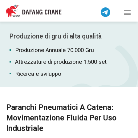
Bahasa Indonesia
Bahasa Melayu
Tiếng Việt
简体中文
Produzione di gru di alta qualità
বাংলা
Produzione Annuale 70.000 Gru
فارسی
Pilipino
Attrezzature di produzione 1.500 set
اردو
Ricerca e sviluppo
Українська
Čeština
Беларуская мова
Paranchi Pneumatici A Catena:
Kiswahili
Movimentazione Fluida Per Uso
Dansk
Industriale
Norsk