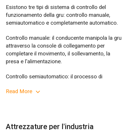
Esistono tre tipi di sistema di controllo del
funzionamento della gru: controllo manuale,
semiautomatico e completamente automatico.
Controllo manuale: il conducente manipola la gru
attraverso la console di collegamento per
completare il movimento, il sollevamento, la
presa e l'alimentazione.
Controllo semiautomatico: il processo di
funzionamento della gru viene completato
Read More
automaticamente dal sistema di controllo. Il
modo più comune è che i materiali di presa sono
finiti manualmente e lo spostamento verso
l'ingresso di alimentazione, la pesatura e
l'alimentazione vengono spostati
Attrezzature per l'industria