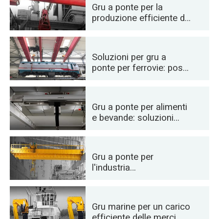
aeromobili
Gru a ponte per la
produzione efficiente di
cemento, vetro, mattoni
e calcestruzzo
prefabbricato
Soluzioni per gru a
ponte per ferrovie: posa
binari, manutenzione del
materiale rotabile e
movimentazione
Gru a ponte per alimenti
container
e bevande: soluzioni
affidabili per una
movimentazione
efficiente
Gru a ponte per
l'industria
automobilistica:
soluzioni di
automazione efficienti
Gru marine per un carico
efficiente delle merci