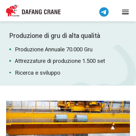
Bahasa Indonesia
Bahasa Melayu
Tiếng Việt
简体中文
Produzione di gru di alta qualità
বাংলা
Produzione Annuale 70.000 Gru
فارسی
Pilipino
Attrezzature di produzione 1.500 set
اردو
Ricerca e sviluppo
Українська
Čeština
Беларуская мова
Kiswahili
Dansk
Norsk