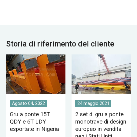
calcestruzzo,
metallurgica,
magazzino, fabbrica,
magazzini,
porto e costruzione
magazzini, centrali
di navi, ecc.
elettriche, officine
Carroponte una
dell'industria leggera
caratteristica
e tessile, officine
Storia di riferimento del cliente
comune di molti
dell'industria
luoghi di lavoro
alimentare.
industriali che
servono varie
applicazioni di
sollevamento.
Agosto 04, 2022
24 maggio 2021
Gru a ponte 15T
2 set di gru a ponte
QDY e 6T LDY
monotrave di design
esportate in Nigeria
europeo in vendita
negli Stati Uniti