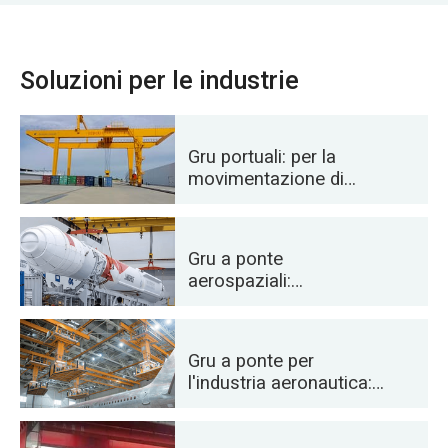
Soluzioni per le industrie
Gru portuali: per la
movimentazione di
container e materiali
sfusi
Gru a ponte
aerospaziali:
sollevamento di
precisione per il lancio e
il trasporto di razzi
Gru a ponte per
l'industria aeronautica:
manutenzione e
assemblaggio di