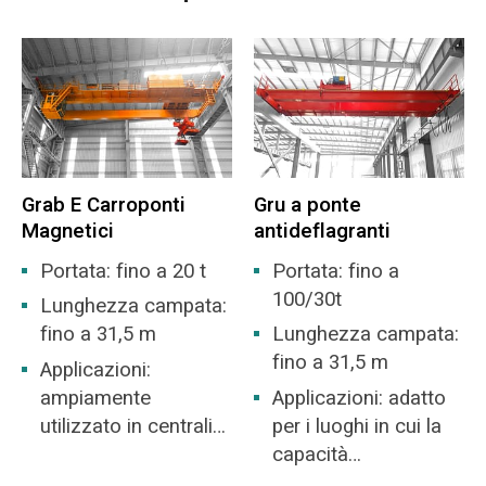
automaticamente.
Controllo completamente automatico: quando
l'ingresso di alimentazione emette un segnale, la
gru funziona automaticamente, spostandosi dalla
posizione di parcheggio al punto di presa,
abbassando la benna di presa, afferrando i rifiuti,
Grab E Carroponti
Gru a ponte
sollevando la benna, spostandosi verso
Magnetici
antideflagranti
l'ingresso di alimentazione, pesando e
misurando, alimentando e tornato in posizione di
Portata: fino a 20 t
Portata: fino a
parcheggio o ripetuto queste azioni. Anche il
100/30t
Lunghezza campata:
trasporto e la miscelazione dei rifiuti avviene
fino a 31,5 m
Lunghezza campata:
automaticamente.
fino a 31,5 m
Applicazioni:
ampiamente
Applicazioni: adatto
utilizzato in centrali
per i luoghi in cui la
Caratteristiche principali:
elettriche, scali
capacità
merci, officine,
antideflagrante in