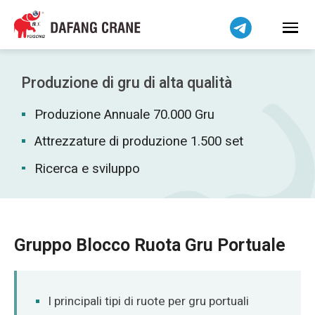
Bahasa Indonesia
Bahasa Melayu
Tiếng Việt
简体中文
Produzione di gru di alta qualità
বাংলা
Produzione Annuale 70.000 Gru
فارسی
Pilipino
Attrezzature di produzione 1.500 set
اردو
Ricerca e sviluppo
Українська
Čeština
Беларуская мова
Gruppo Blocco Ruota Gru Portuale
Kiswahili
Dansk
Norsk
I principali tipi di ruote per gru portuali