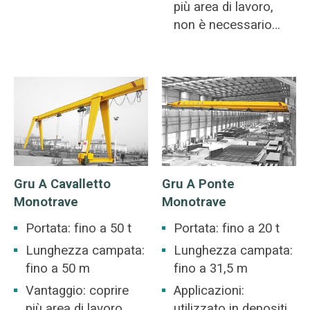
meccanica, officine
più area di lavoro,
dell'industria
non è necessario
metallurgica,
costruire un
magazzini,
magazzino.
magazzini, centrali
elettriche, officine
dell'industria leggera
e tessile, officine
dell'industria
alimentare.
Gru A Cavalletto
Gru A Ponte
Monotrave
Monotrave
Portata: fino a 50 t
Portata: fino a 20 t
Lunghezza campata:
Lunghezza campata:
fino a 50 m
fino a 31,5 m
Vantaggio: coprire
Applicazioni:
più area di lavoro,
utilizzato in depositi