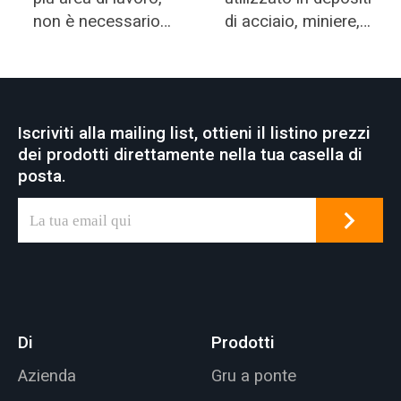
non è necessario
di acciaio, miniere,
costruire un
industria del
magazzino.
calcestruzzo,
magazzino, fabbrica,
porto e costruzione
Iscriviti alla mailing list, ottieni il listino prezzi
di navi, ecc.
dei prodotti direttamente nella tua casella di
Carroponte una
posta.
caratteristica
comune di molti
luoghi di lavoro
industriali che
servono varie
applicazioni di
sollevamento.
Di
Prodotti
Azienda
Gru a ponte