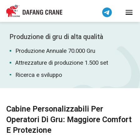
Bahasa Indonesia
Bahasa Melayu
Tiếng Việt
简体中文
Produzione di gru di alta qualità
বাংলা
Produzione Annuale 70.000 Gru
فارسی
Pilipino
Attrezzature di produzione 1.500 set
اردو
Ricerca e sviluppo
Українська
Čeština
Беларуская мова
Cabine Personalizzabili Per
Kiswahili
Operatori Di Gru: Maggiore Comfort
Dansk
E Protezione
Norsk