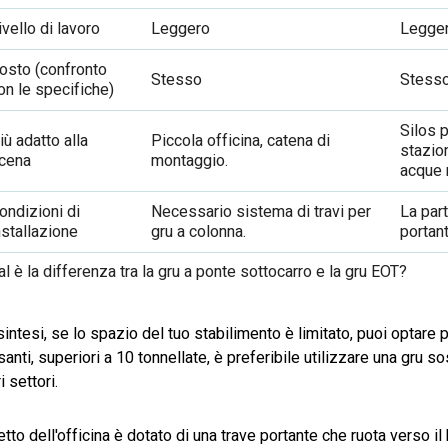
ivello di lavoro
Leggero
Legge
osto (confronto
Stesso
Stess
on le specifiche)
Silos p
iù adatto alla
Piccola officina, catena di
stazio
cena
montaggio.
acque 
ondizioni di
Necessario sistema di travi per
La part
nstallazione
gru a colonna.
portant
l è la differenza tra la gru a ponte sottocarro e la gru EOT?
sintesi, se lo spazio del tuo stabilimento è limitato, puoi optare
anti, superiori a 10 tonnellate, è preferibile utilizzare una gru 
ri settori.
tetto dell'officina è dotato di una trave portante che ruota verso il