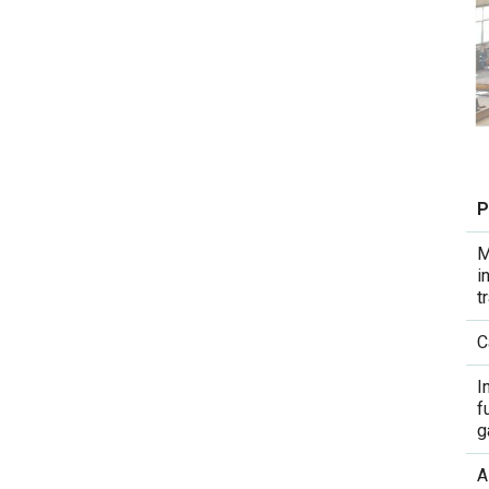
P
M
i
t
C
I
f
g
A