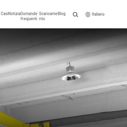
Casi
Notizia
Domande
Scaricame
Blog
Italiano
frequenti
nto