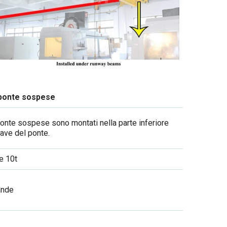
 ponte sospese
ponte sospese
sono montati nella parte inferiore
rave del ponte.
e 10t
ande