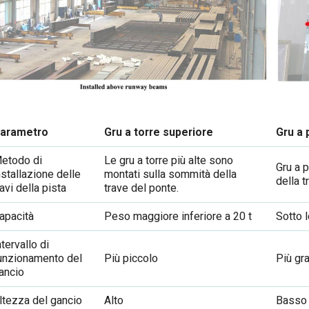
arametro
Gru a torre superiore
Gru a
etodo di
Le gru a torre più alte
sono
Gru a 
nstallazione delle
montati sulla sommità della
della t
ravi della pista
trave del ponte.
apacità
Peso maggiore inferiore a 20 t
Sotto l
ntervallo di
unzionamento del
Più piccolo
Più gr
ancio
ltezza del gancio
Alto
Basso