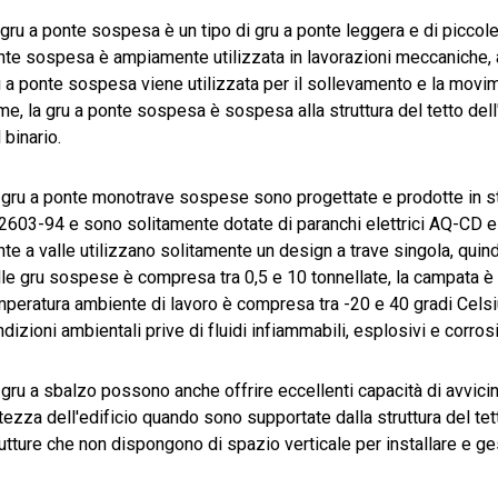
gru a ponte sospesa è un tipo di gru a ponte leggera e di piccol
nte sospesa è ampiamente utilizzata in lavorazioni meccaniche, 
u a ponte sospesa viene utilizzata per il sollevamento e la movi
e, la gru a ponte sospesa è sospesa alla struttura del tetto dell'e
 binario.
 gru a ponte monotrave sospese sono progettate e prodotte in str
603-94 e sono solitamente dotate di paranchi elettrici AQ-CD e A
te a valle utilizzano solitamente un design a trave singola, quin
le gru sospese è compresa tra 0,5 e 10 tonnellate, la campata è di 
peratura ambiente di lavoro è compresa tra -20 e 40 gradi Celsiu
dizioni ambientali prive di fluidi infiammabili, esplosivi e corrosi
 gru a sbalzo possono anche offrire eccellenti capacità di avvic
ltezza dell'edificio quando sono supportate dalla struttura del tet
utture che non dispongono di spazio verticale per installare e ges