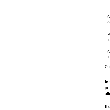
L
C
c
P
s
C
i
Qua
In 
pes
alt
Il 