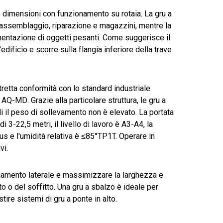
e dimensioni con funzionamento su rotaia. La gru a
assemblaggio, riparazione e magazzini, mentre la
mentazione di oggetti pesanti. Come suggerisce il
dificio e scorre sulla flangia inferiore della trave
etta conformità con lo standard industriale
Q-MD. Grazie alla particolare struttura, le gru a
di il peso di sollevamento non è elevato. La portata
3-22,5 metri, il livello di lavoro è A3-A4, la
s e l'umidità relativa è ≤85°TP1T. Operare in
vi.
inamento laterale e massimizzare la larghezza e
to o del soffitto. Una gru a sbalzo è ideale per
tire sistemi di gru a ponte in alto.