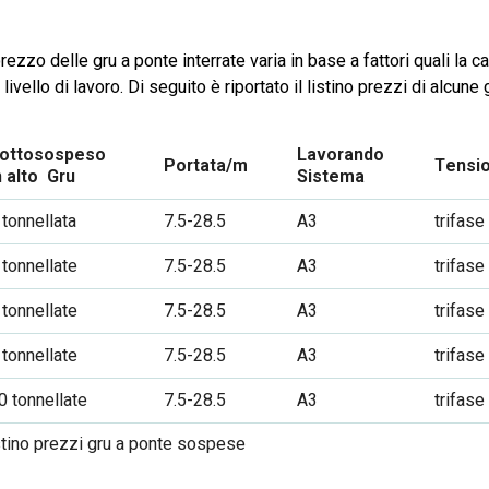
prezzo delle gru a ponte interrate varia in base a fattori quali la
l livello di lavoro. Di seguito è riportato il listino prezzi di alcune
ottosospeso
Lavorando
Portata/m
Tensio
n alto
Gru
Sistema
 tonnellata
7.5-28.5
A3
trifas
 tonnellate
7.5-28.5
A3
trifas
 tonnellate
7.5-28.5
A3
trifas
 tonnellate
7.5-28.5
A3
trifas
0 tonnellate
7.5-28.5
A3
trifas
stino prezzi gru a ponte sospese