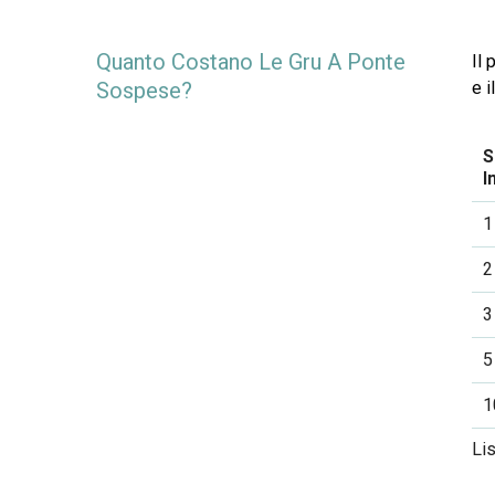
Quanto Costano Le Gru A Ponte
Il 
Sospese?
e i
S
I
1
2
3
5
1
Li