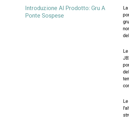
Introduzione Al Prodotto: Gru A
La 
Ponte Sospese
po
gr
nom
del
Le
JB2
pon
del
tem
con
Le
l'a
str