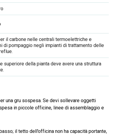
ro
o
er il carbone nelle centrali termoelettriche e
ni di pompaggio negli impianti di trattamento delle
reflue.
e superiore della pianta deve avere una struttura
e.
 per una gru sospesa. Se devi sollevare oggetti
sospesa in piccole officine, linee di assemblaggio e
 basso; il tetto dell'officina non ha capacità portante,