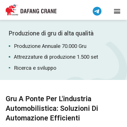
Bahasa Indonesia
Bahasa Melayu
Tiếng Việt
简体中文
Produzione di gru di alta qualità
বাংলা
Produzione Annuale 70.000 Gru
فارسی
Pilipino
Attrezzature di produzione 1.500 set
اردو
Ricerca e sviluppo
Українська
Čeština
Беларуская мова
Gru A Ponte Per L'industria
Kiswahili
Automobilistica: Soluzioni Di
Dansk
Automazione Efficienti
Norsk