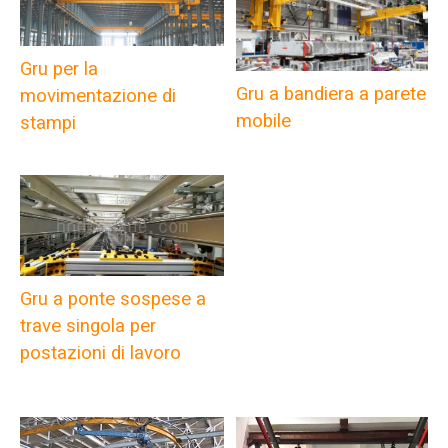
Gru per la
Gru a bandiera a parete
movimentazione di
mobile
stampi
Gru a ponte sospese a
trave singola per
postazioni di lavoro