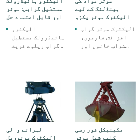
موثر مواد کی
الیکٹرو ہائیڈرولک
سلیگ۔
ہینڈلنگ کے لیے
مستطیل گرابس: موثر
الیکٹرک موٹر پکڑو
اور قابل اعتماد حل
الیکٹرک موٹر گراب
الیکٹرو
افزائش فارموں،
ہائیڈرولک مستطیل
شراب خانوں اور
گراب ریلوے فریٹ
کاغذی فیکٹریوں کے
یارڈز، بندرگاہوں
لیے استعمال ہوتی
اور ڈاکوں، اسٹیل
ہے۔ افزائش کے
پلانٹس، پتھر کے
فارمز، وائنری،
کارخانوں کے لیے
اور کاغذی
استعمال ہوتا ہے۔
فیکٹریاں۔
بکھری ہوئی، لمبی
پٹی جیسی چیزیں:
اسٹیل، لکڑی، دھات
کے بڑے ٹکڑے۔
مکینیکل فور رسی
لہرانے والی
کلیم شیل موثر
الیکٹرک مونوریل