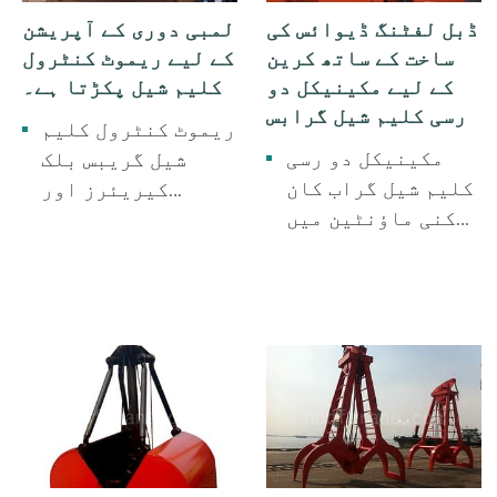
ڈبل لفٹنگ ڈیوائس کی
لمبی دوری کے آپریشن
ساخت کے ساتھ کرین
کے لیے ریموٹ کنٹرول
کے لیے مکینیکل دو
کلیم شیل پکڑتا ہے۔
رسی کلیم شیل گرابس
ریموٹ کنٹرول کلیم
مکینیکل دو رسی
شیل گریبس بلک
کلیم شیل گراب کان
کیریئرز اور
کنی ماؤنٹین میں
کنٹینرز کے لیے
استعمال ہوتے ہیں۔
استعمال ہوتے ہیں۔
پیلی ریت، کوئلہ،
ڈھیلی ریت،
ایسک پاؤڈر، بلک
pulverized کوئلہ.
کھاد۔