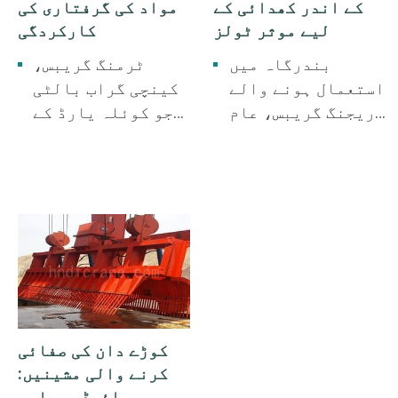
کے اندر کھدائی کے
مواد کی گرفتاری کی
لیے موثر ٹولز
کارکردگی
بندرگاہ میں
ٹرمنگ گریبس،
استعمال ہونے والے
کینچی گراب بالٹی
ڈریجنگ گریبس، عام
جو کوئلہ یارڈ کے
طور پر گاد، سخت
لیے استعمال ہوتی
مٹی، لوہے کی پلیٹ
ہے۔ یہ عام طور پر
ریت، بلاسٹنگ ریف
لوہے، کوئلے اور
کو پکڑنے کے لیے
بلک کھاد کو پکڑنے
استعمال ہوتے ہیں۔
کے لیے استعمال
ہوتا ہے۔
کوڑے دان کی صفائی
کرنے والی مشینیں:
ہائیڈرو پاور