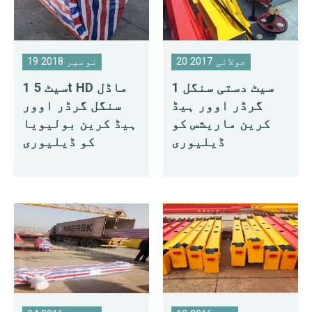
20 جولائی 2017
19 نومبر 2018
1 سیٹ دستی سنگل
1 سیٹ 5t HD ماڈل
گرڈر اوور ہیڈ
سنگل گرڈر اوور
کرین ماریشس کو
ہیڈ کرین بولیویا
ڈیلیوری
کو ڈیلیوری