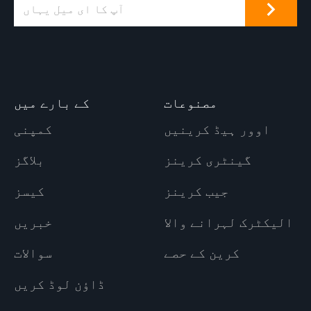
مصنوعات
کے بارے میں
اوور ہیڈ کرینیں
کمپنی
گینٹری کرینز
بلاگز
جیب کرینز
کیسز
الیکٹرک لہرانے والا
خبریں
کرین کے حصے
سوالات
ڈاؤن لوڈ کریں