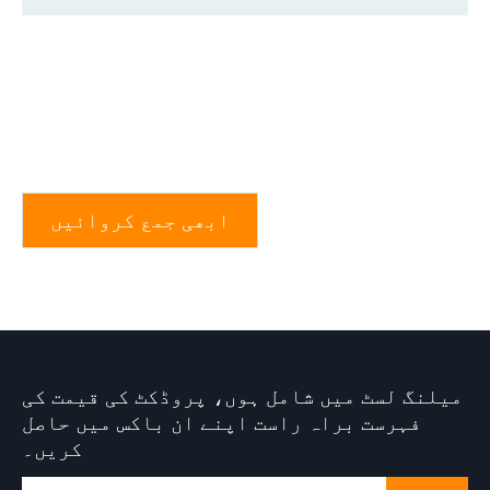
ابھی جمع کروائیں
میلنگ لسٹ میں شامل ہوں، پروڈکٹ کی قیمت کی
فہرست براہ راست اپنے ان باکس میں حاصل
کریں۔