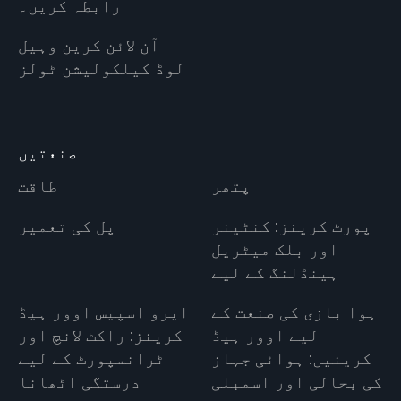
رابطہ کریں۔
آن لائن کرین وہیل
لوڈ کیلکولیشن ٹولز
صنعتیں
پتھر
طاقت
پورٹ کرینز: کنٹینر
پل کی تعمیر
اور بلک میٹریل
ہینڈلنگ کے لیے
ہوا بازی کی صنعت کے
ایرو اسپیس اوور ہیڈ
لیے اوور ہیڈ
کرینز: راکٹ لانچ اور
کرینیں: ہوائی جہاز
ٹرانسپورٹ کے لیے
کی بحالی اور اسمبلی
درستگی اٹھانا