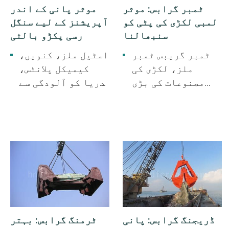
ٹمبر گرابس: موثر
موثر پانی کے اندر
لمبی لکڑی کی پٹی کو
آپریشنز کے لیے سنگل
سنبھالنا
رسی پکڑو بالٹی
ٹمبر گریبس ٹمبر
اسٹیل ملز، کنویں،
ملز، لکڑی کی
کیمیکل پلانٹس،
مصنوعات کی بڑی
دریا کو آلودگی سے
فیکٹریوں، پیپر
پاک کرنے کے لیے
ملز، بندرگاہوں کے
استعمال ہونے والی
لیے استعمال ہوتے
واحد رسی پکڑنے
ہیں۔
والی بالٹی۔
ڈریجنگ گرابس: پانی
ٹرمنگ گرابس: بہتر