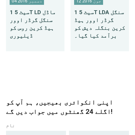
12 جون 2016
04 دسمبر 2016
1 سیٹ 5T LDA سنگل
1 سیٹ 5T LD ماڈل
گرڈر اوور ہیڈ
سنگل گرڈر اوور
کرین بنگلہ دیش کو
ہیڈ کرین روس کو
برآمد کیا گیا۔
ڈیلیوری
اپنی انکوائری بھیجیں، ہم آپ کو
اگلے 24 گھنٹوں میں جواب دیں گے!
نام