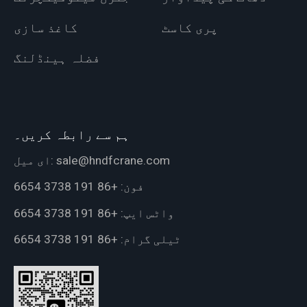
پری کاسٹ
کاغذ سازی
فضلہ ہینڈلنگ
ہم سے رابطہ کریں۔
sale@hndfcrane.com
ای میل:
فون:
+86 191 3738 6654
واٹس ایپ:
+86 191 3738 6654
ٹیلی گرام:
+86 191 3738 6654