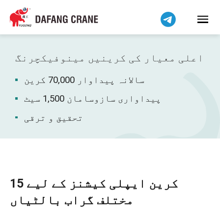
हिन्दी
Bahasa Indonesia
Bahasa Melayu
Tiếng Việt
اعلی معیار کی کرینیں مینوفیکچرنگ
简体中文
سالانہ پیداوار 70,000 کرین
বাংলা
فارسی
پیداواری سازوسامان 1,500 سیٹ
Pilipino
تحقیق و ترقی
Українська
Čeština
Беларуская мова
Kiswahili
کرین ایپلی کیشنز کے لیے 15
Dansk
مختلف گراب بالٹیاں
Norsk