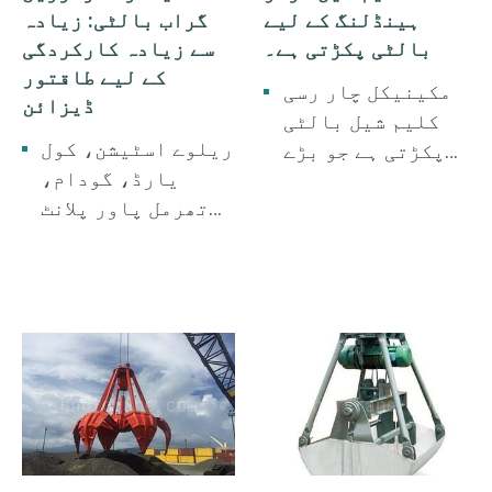
ہینڈلنگ کے لیے
گراب بالٹی: زیادہ
بالٹی پکڑتی ہے۔
سے زیادہ کارکردگی
کے لیے طاقتور
مکینیکل چار رسی
ڈیزائن
کلیم شیل بالٹی
ریلوے اسٹیشن، کول
پکڑتی ہے جو بڑے
یارڈ، گودام،
اناج ڈپو اور بلک
تھرمل پاور پلانٹ
کارگو ڈپو کے لیے
کے لیے استعمال
استعمال ہوتی ہے۔
ہونے والی مونوریل
اناج، بلک کھاد،
لہرانے والی
باریک معدنی ریت۔
الیکٹرک مونوریل
گراب بالٹی۔ فضلہ
کو ٹھکانے لگانے،
بائیو پاور
جنریشن، کول
واشنگ، سلیگ