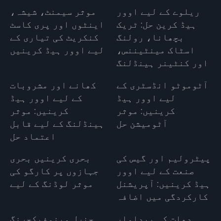
ریلوے کے لیے اوور
موثر سیمنٹ، شیشہ،
ہیڈ کرین حل: ٹریک
اینٹوں اور پری کاسٹ
بچھانا، رولنگ
کنکریٹ کی تیاری کے
اسٹاک مینٹیننس،
لیے اوور ہیڈ کرینیں
اور کنٹینر ہینڈلنگ
آٹوموٹو انڈسٹری کے
کھانے اور مشروبات
لیے اوور ہیڈ
کے لیے اوور ہیڈ
کرینیں: موثر
کرینیں: موثر
آٹومیشن حل
ہینڈلنگ کے لیے قابل
اعتماد حل
پیٹرولیم اور گیس کی
بحری کرینیں بحری
صنعت کے لیے اوور
جہازوں پر کارگو کی
ہیڈ کرینیں: آپریشنل
موثر لوڈنگ کے لیے
کارکردگی میں اضافہ
دھات کی پیداوار
جنرل مینوفیکچرنگ