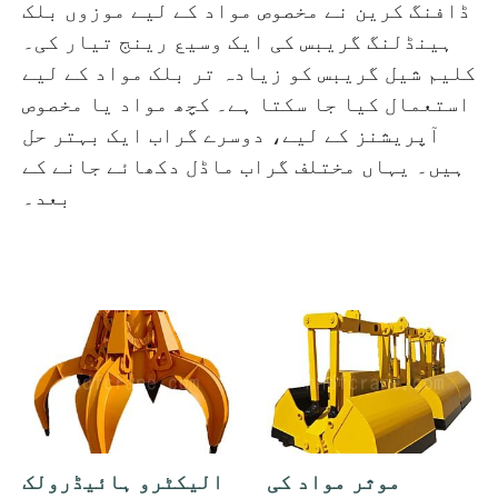
O‘zbekcha
ڈافنگ کرین نے مخصوص مواد کے لیے موزوں بلک
ہینڈلنگ گریبس کی ایک وسیع رینج تیار کی۔
کلیم شیل گریبس کو زیادہ تر بلک مواد کے لیے
استعمال کیا جا سکتا ہے۔ کچھ مواد یا مخصوص
آپریشنز کے لیے، دوسرے گراب ایک بہتر حل
ہیں۔ یہاں مختلف گراب ماڈل دکھائے جانے کے
بعد۔
موثر مواد کی
الیکٹرو ہائیڈرولک