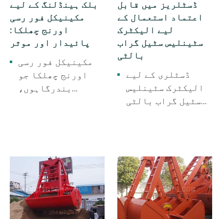
ڈسٹلریز میں قابل
بلک ہینڈلنگ کے لیے
ہٹانا۔
اعتماد استعمال کے
مکینیکل فور رسی
لیے الیکٹرک
اورنج چھلکا:
سٹینلیس سٹیل گراب
پائیدار اور موثر
بالٹی
مکینیکل فور رسی
ڈسٹلری کے لیے
اورنج چھلکا جو
الیکٹرک سٹینلیس
بندرگاہوں،
سٹیل گراب بالٹی
ریلوے، دھات کاری،
استعمال کی جاتی
کانوں کے لیے
ہے۔ کوجی، اور
استعمال ہوتا ہے۔
چٹنی پکانا۔
سکریپ سٹیل، ردی
کی ٹوکری، اور
مواد کے بڑے ٹکڑے
پکڑو.