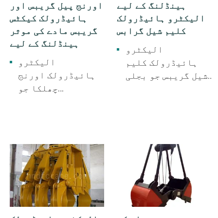
ہینڈلنگ کے لیے
اورنج پیل گریبس اور
الیکٹرو ہائیڈرولک
ہائیڈرولک کیکٹس
کلیم شیل گرابس
گریبس مادے کی موثر
ہینڈلنگ کے لیے
الیکٹرو
الیکٹرو
ہائیڈرولک کلیم
ہائیڈرولک اورنج
شیل گریبس جو بجلی
چھلکا جو
پیدا کرنے، اسکریپ
بندرگاہوں،
اسٹیل اور پرانی
ریلوے، دھات کاری،
بیٹریوں کو ضائع
کانوں، تعمیرات کے
کرنے کے لیے فضلے
لیے استعمال ہوتا
کو جلانے کے لیے
ہے۔ ایسک کے بڑے
استعمال ہوتے ہیں۔
ٹکڑے، سور کا
فاسد بلک مواد
لوہا، اسٹیل،
جیسے سکریپ اسٹیل،
کچرا، لوہے کا
پگ آئرن، پتھر۔
پاؤڈر، بھوسا،