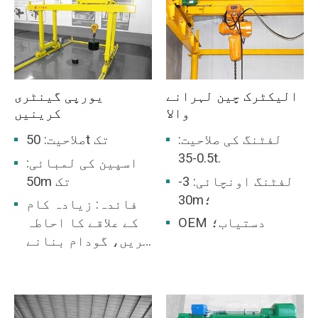
الیکٹرک چین لہرانے
یورپی گینٹری
والا
کرینیں
لفٹنگ کی صلاحیت:
صلاحیت: 50t تک
0.5-35t.
اسپین کی لمبائی:
لفٹنگ اونچائی: 3-
50m تک
30m؛
فائدہ: زیادہ کام
OEM دستیاب؛
کے علاقے کا احاطہ
کریں، گودام بنانے
کی ضرورت نہیں ہے۔