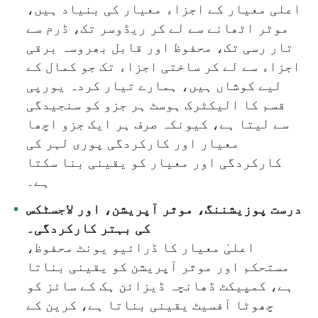
اعلی معیار کے اجزاء معیار کی بنیاد ہیں،
موٹر اٹھانے سے لے کر ریڈوسر تک، ڈرم سے
تار رسی تک، محفوظ اور قابل بھروسہ برقی
اجزاء سے لے کر ساختی اجزاء تک جو کمال کے
لیے کوشاں ہیں، ہمارے تیار کردہ یورپی
قسم کا الیکٹرک ہوسٹ ہر جزو کو سنجیدگی
سے لیتا ہے، کیونکہ صرف ہر ایک جزو اچھا
معیار اور کارکردگی پوری لہر کی
کارکردگی اور معیار کو یقینی بنا سکتا
ہے۔
درست پوزیشننگ، موثر آپریشن، اور لاجسٹکس
کی بہتر کارکردگی۔
اعلیٰ معیار کا ڈرائیو یونٹ محفوظ،
مستحکم اور موثر آپریشن کو یقینی بناتا
ہے، کمپیکٹ ڈھانچہ ڈیزائن ہک کے سائز کو
چھوٹا آفسیٹ یقینی بناتا ہے، کرین کے