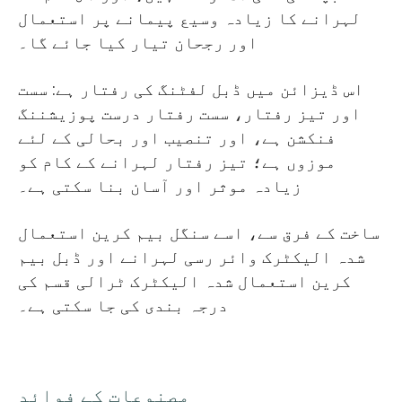
لہرانے کا زیادہ وسیع پیمانے پر استعمال
اور رجحان تیار کیا جائے گا۔
اس ڈیزائن میں ڈبل لفٹنگ کی رفتار ہے: سست
اور تیز رفتار، سست رفتار درست پوزیشننگ
فنکشن ہے، اور تنصیب اور بحالی کے لئے
موزوں ہے؛ تیز رفتار لہرانے کے کام کو
زیادہ موثر اور آسان بنا سکتی ہے۔
ساخت کے فرق سے، اسے سنگل بیم کرین استعمال
شدہ الیکٹرک وائر رسی لہرانے اور ڈبل بیم
کرین استعمال شدہ الیکٹرک ٹرالی قسم کی
درجہ بندی کی جا سکتی ہے۔
مصنوعات کے فوائد