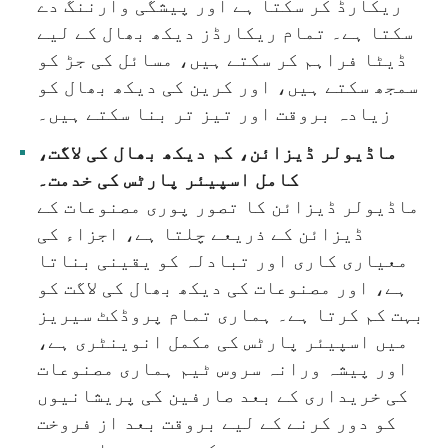
ریکارڈ کر سکتا ہے اور پیشگی وارننگ دے
سکتا ہے۔ تمام ریکارڈز دیکھ بھال کے لیے
ڈیٹا فراہم کر سکتے ہیں، مسائل کی جڑ کو
سمجھ سکتے ہیں، اور کرین کی دیکھ بھال کو
زیادہ بروقت اور تیز تر بنا سکتے ہیں۔
ماڈیولر ڈیزائن، کم دیکھ بھال کی لاگت،
کامل اسپیئر پارٹس کی خدمت۔
ماڈیولر ڈیزائن کا تصور پوری مصنوعات کے
ڈیزائن کے ذریعے چلتا ہے، اجزاء کی
معیاری کاری اور تبادلہ کو یقینی بناتا
ہے، اور مصنوعات کی دیکھ بھال کی لاگت کو
بہت کم کرتا ہے۔ ہماری تمام پروڈکٹ سیریز
میں اسپیئر پارٹس کی مکمل انوینٹری ہے،
اور پیشہ ورانہ سروس ٹیم ہماری مصنوعات
کی خریداری کے بعد صارفین کی پریشانیوں
کو دور کرنے کے لیے بروقت بعد از فروخت