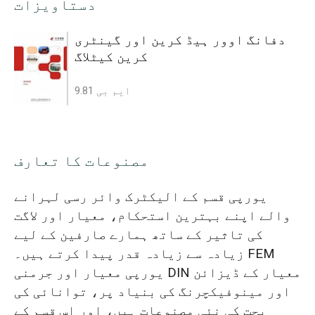
دستاویزات
دفانگ اوور ہیڈ کرین اور گینٹری
کرین کیٹلاگ
9.81 ایم بی
مصنوعات کا تعارف
یورپی قسم کے الیکٹرک وائر رسی لہرانے
والے اپنے بہترین استحکام، معیار اور لاگت
کی تاثیر کے ساتھ ہمارے صارفین کے لیے
زیادہ سے زیادہ قدر پیدا کرتے ہیں۔ FEM
یورپی معیار اور جرمنی DIN معیار کے ڈیزائن
اور مینوفیکچرنگ کی بنیاد پر، توانائی کی
بچت کی نئی مصنوعات ہیں، اور اس قسم کے