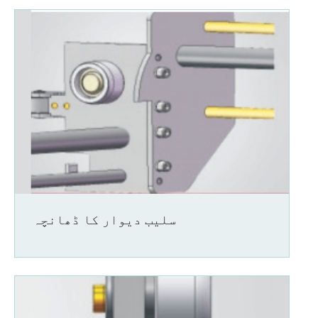
سلیب دیوار کا ڈھانچہ