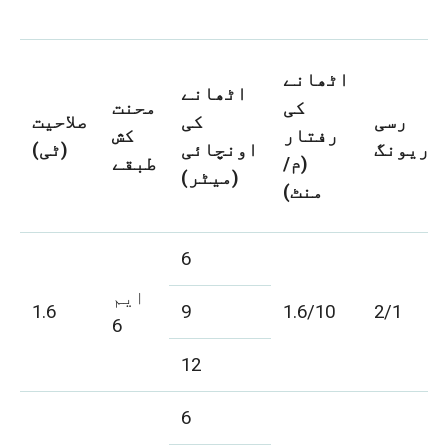
اٹھانے
اٹھانے
کی
محنت
رسی
کی
صلاحیت
رفتار
کش
ریونگ
اونچائی
(ٹی)
(م/
طبقے
(میٹر)
منٹ)
6
ایم
1.6
9
1.6/10
2/1
6
12
6