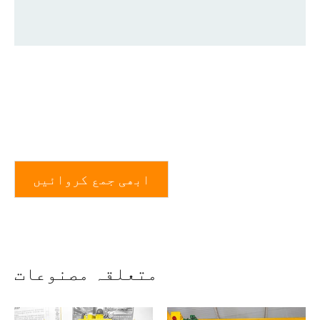
ابھی جمع کروائیں
متعلقہ مصنوعات