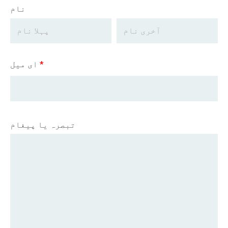
نام
*
ای میل
تبصرہ یا پیغام