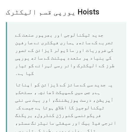
یورپی قسم الیکٹرک Hoists
جدید ٹیکنالوجی اور بھرپور صنعت کے
تجربے کے ساتھ، ہماری فیکٹری نے صارفین
کی ضروریات اور ماڈیولر ڈیزائن کے تصور
کی بنیاد پر متعدد پیٹنٹ کے ساتھ یورپی
طرز کے الیکٹرک وائر رسی لہرانے کو تیار
کیا ہے۔
یہ جدید سی کے سائز کے ڈیزائن کو اپناتا
ہے، جس میں کمپیکٹ ڈھانچہ، مستحکم
آپریشن، درست پوزیشننگ، اور بہت سی نئی
ٹیکنالوجیز کا اطلاق ہوتا ہے جیسے کہ
فریکوئنسی کنورژن کنٹرول، بریکنگ
انرجی فیڈ بیک اور سیفٹی مانیٹرنگ سسٹم،
تاکہ ہمارے یورپی طرز کی تار رسی