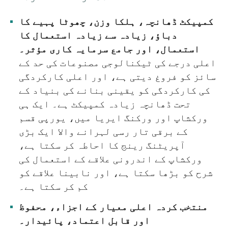
کمپیکٹ ڈھانچہ، ہلکا وزن، چھوٹا پہیے کا
دباؤ، زیادہ سے زیادہ استعمال کا
استعمال، اور جامع سرمایہ کاری مؤثر۔
اعلی درجے کی ٹیکنالوجی مصنوعات کی حد کے
سائز کو فروغ دیتی ہے، اور اعلی کارکردگی
کی کارکردگی کو یقینی بنانے کی بنیاد کے
تحت ڈھانچہ زیادہ کمپیکٹ ہے۔ ایک ہی
ورکشاپ اور ورکنگ ایریا میں، یورپی قسم
کے برقی تار رسی لہرانے والا ایک بڑی
آپریٹنگ رینج کا احاطہ کر سکتا ہے،
ورکشاپ کے اندرونی علاقے کے استعمال کی
شرح کو بڑھا سکتا ہے، اور نابینا علاقے کو
کم کر سکتا ہے۔
منتخب کردہ اعلی معیار کے اجزاء، محفوظ
اور قابل اعتماد، پائیدار۔