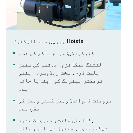
یورپی قسم الیکٹرک Hoists
کارکردگی: مربع باکس کی قسم
لفٹنگ میکانزم: اس قسم کی سٹیل
پلیٹ ڈرم، سخت ریڈوسر، اینٹی
فریکشن بیئرنگ کو اپنایا جاتا
ہے۔
موومنٹ ڈیوائس: وہیل گیئر وہیل کی
سطح ہے۔
ہک: اعلی طاقت، فورجنگ جدید
ٹیکنالوجی، معقول ڈیزائن، ہائی