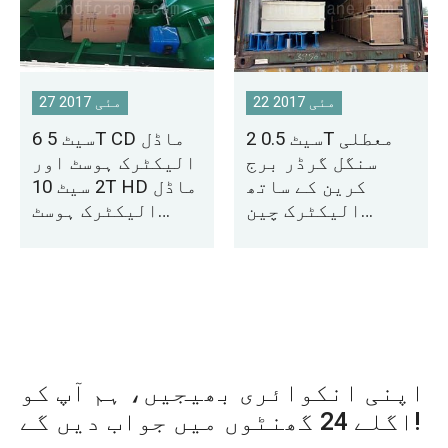
22 مئی 2017
27 مئی 2017
2 سیٹ 0.5T معطلی
6 سیٹ 5T CD ماڈل
سنگل گرڈر برج
الیکٹرک ہوسٹ اور
کرین کے ساتھ
2 سیٹ 10T HD ماڈل
الیکٹرک چین
الیکٹرک ہوسٹ
لہرانے کے لیے
پیراگوئے کو
امریکہ
ڈیلیوری
اپنی انکوائری بھیجیں، ہم آپ کو
اگلے 24 گھنٹوں میں جواب دیں گے!