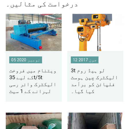
درخواست کی مثالیں۔
12 جون 2017
05 نومبر 2020
3t لو ہیڈ روم
ویتنام میں فروخت
الیکٹرک چین ہوسٹ
کے لیے 35t/5t
فلپائن کو برآمد
الیکٹرک وائر رسی
کیا گیا۔
لہرانے کے 1 سیٹ