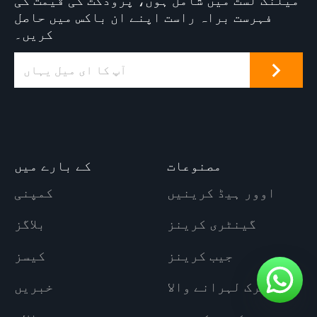
میلنگ لسٹ میں شامل ہوں، پروڈکٹ کی قیمت کی
فہرست براہ راست اپنے ان باکس میں حاصل
کریں۔
مصنوعات
کے بارے میں
اوور ہیڈ کرینیں
کمپنی
گینٹری کرینز
بلاگز
جیب کرینز
کیسز
الیکٹرک لہرانے والا
خبریں