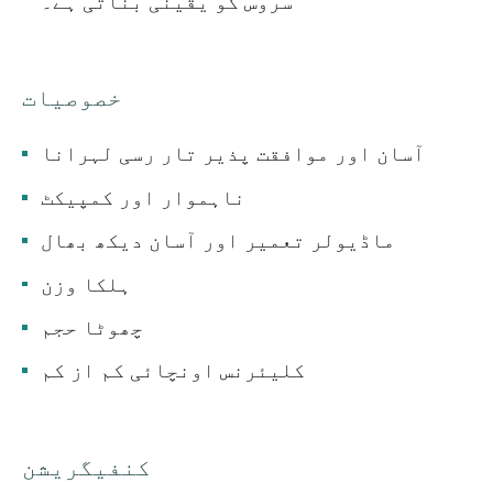
سروس کو یقینی بناتی ہے۔
خصوصیات
آسان اور موافقت پذیر تار رسی لہرانا
ناہموار اور کمپیکٹ
ماڈیولر تعمیر اور آسان دیکھ بھال
ہلکا وزن
چھوٹا حجم
کلیئرنس اونچائی کم از کم
کنفیگریشن