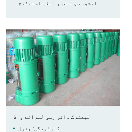
انشورنس عنصر، اعلی استحکام
الیکٹرک وائر رسی لہرانے والا
کارکردگی: جنرل