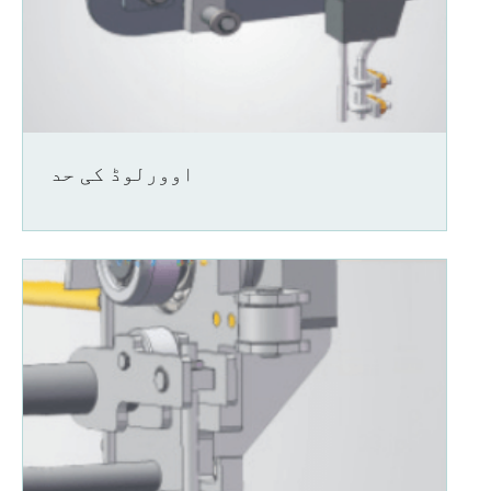
اوورلوڈ کی حد