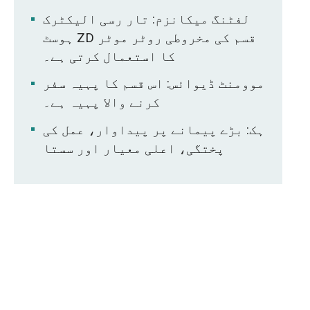
لفٹنگ میکانزم: تار رسی الیکٹرک
ہوسٹ ZD قسم کی مخروطی روٹر موٹر
کا استعمال کرتی ہے۔
موومنٹ ڈیوائس: اس قسم کا پہیہ سفر
کرنے والا پہیہ ہے۔
ہک: بڑے پیمانے پر پیداوار، عمل کی
پختگی، اعلی معیار اور سستا