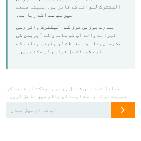
الیکٹرک لہرانے کے قابل ہو۔ ہمیشہ صنعت
میں سب سے آگے رہا ہے۔
ہمارے یورپی طرز کے الیکٹرک وائر رسی
لہرانے والے آپ کو سامان کے آپریشن کی
وشوسنییتا اور حفاظت کو یقینی بنانے کے
لیے لاجسٹک حل فراہم کر سکتے ہیں۔
میلنگ لسٹ میں شامل ہوں، پروڈکٹ کی قیمت کی
فہرست براہ راست اپنے ان باکس میں حاصل کریں۔