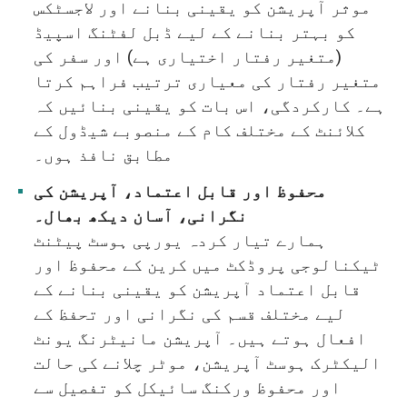
موثر آپریشن کو یقینی بنانے اور لاجسٹکس
کو بہتر بنانے کے لیے ڈبل لفٹنگ اسپیڈ
(متغیر رفتار اختیاری ہے) اور سفر کی
متغیر رفتار کی معیاری ترتیب فراہم کرتا
ہے۔ کارکردگی، اس بات کو یقینی بنائیں کہ
کلائنٹ کے مختلف کام کے منصوبے شیڈول کے
مطابق نافذ ہوں۔
محفوظ اور قابل اعتماد، آپریشن کی
نگرانی، آسان دیکھ بھال۔
ہمارے تیار کردہ یورپی ہوسٹ پیٹنٹ
ٹیکنالوجی پروڈکٹ میں کرین کے محفوظ اور
قابل اعتماد آپریشن کو یقینی بنانے کے
لیے مختلف قسم کی نگرانی اور تحفظ کے
افعال ہوتے ہیں۔ آپریشن مانیٹرنگ یونٹ
الیکٹرک ہوسٹ آپریشن، موٹر چلانے کی حالت
اور محفوظ ورکنگ سائیکل کو تفصیل سے