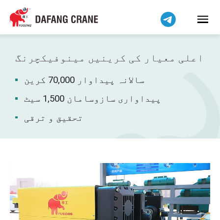
हिन्दी
Bahasa Indonesia
Bahasa Melayu
Tiếng Việt
اعلی معیار کی کرینیں مینوفیکچرنگ
简体中文
سالانہ پیداوار 70,000 کرین
বাংলা
فارسی
پیداواری سازوسامان 1,500 سیٹ
Pilipino
تحقیق و ترقی
Українська
Čeština
Беларуская мова
Kiswahili
Dansk
Norsk