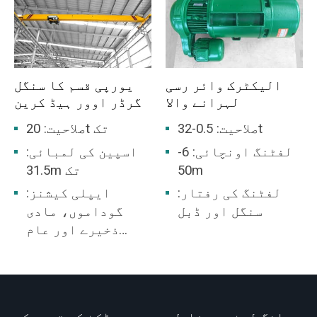
الیکٹرک وائر رسی
یورپی قسم کا سنگل
لہرانے والا
گرڈر اوور ہیڈ کرین
صلاحیت: 0.5-32t
صلاحیت: 20t تک
لفٹنگ اونچائی: 6-
اسپین کی لمبائی:
50m
31.5m تک
لفٹنگ کی رفتار:
ایپلی کیشنز:
سنگل اور ڈبل
گوداموں، مادی
ذخیرے اور عام
فیکٹری سائٹ کے
لیے موزوں ہے۔