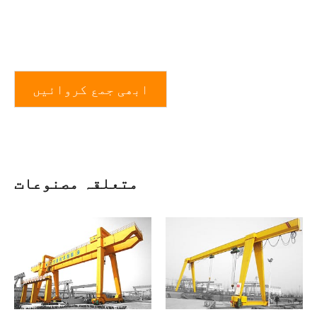
ابھی جمع کروائیں
متعلقہ مصنوعات