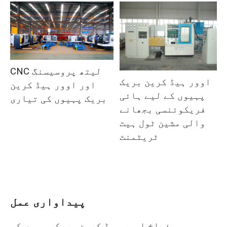
CNC لیتھ پروسیسنگ
اوور ہیڈ کرین بریک
اور اوور ہیڈ کرین
پہیوں کے لیے ہائی
بریک پہیوں کی تیاری
فریکوئنسی بجھانے
والی مشین ٹول ہیٹ
ٹریٹمنٹ
پیداواری عمل
فراخ اوور ہیڈ کرین بریک پہیوں کی