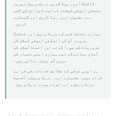
O‘zbekcha
ڈافنگ اوور ہیڈ کرین بریک وہیل سیریز
صنعتی ایپلی کیشنز کے لیے ڈیزائن کی گئی
ہے، بشمول اوور ہیڈ کرین اور گینٹری
کرین۔
ہماری مختلف قسم کے بریک وہیل اور فنشنگ
سروسز آپ کی انوکھی ایپلی کیشن کی
ضروریات کو پورا کرنے اور انسٹالیشن کو
آسان بنانے کے لیے ہماری اعلیٰ معیار کی
سروس کو بہتر بناتی ہیں۔
ہم اپنی مرضی کے مطابق خدمات بھی فراہم
کرتے ہیں، بشمول زاویہ بریک وہیل، آفسیٹ
بریک وہیل، اور جوڑے ہوئے بریک وہیل۔
میلنگ لسٹ میں شامل ہوں، پروڈکٹ کی قیمت کی