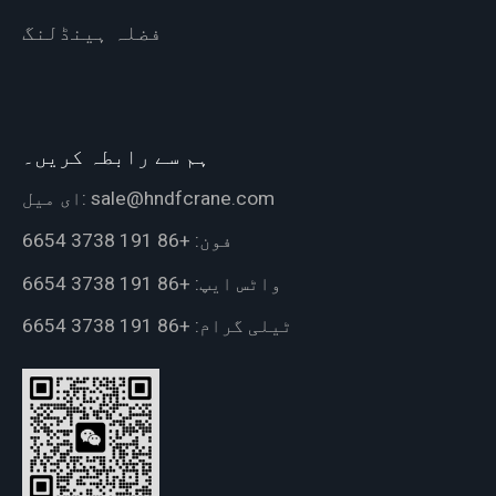
فضلہ ہینڈلنگ
ہم سے رابطہ کریں۔
sale@hndfcrane.com
ای میل:
فون:
+86 191 3738 6654
واٹس ایپ:
+86 191 3738 6654
ٹیلی گرام:
+86 191 3738 6654