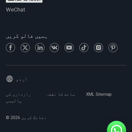
WeChat
ہمیں فالو کریں
اردو
XML Sitemap
سائٹ کا نقشہ
رازداری کی
پالیسی
© 2026 دفانگ کرین