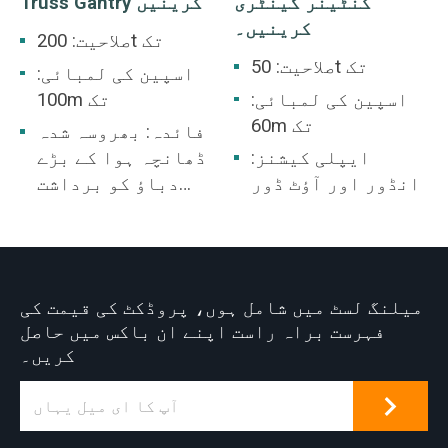
کنٹینر گینٹری
Truss Gantry کرینیں
کرینیں۔
صلاحیت: 200t تک
صلاحیت: 50t تک
اسپین کی لمبائی:
اسپین کی لمبائی:
100m تک
60m تک
فائدہ: بھروسہ شدہ
ایپلی کیشنز:
ڈھانچہ ہوا کے بڑے
انڈور اور آؤٹ ڈور
دباؤ کو برداشت
کرسکتا ہے، کھلے
صحن کے لیے بہترین
انتخاب۔
میلنگ لسٹ میں شامل ہوں، پروڈکٹ کی قیمت کی
فہرست براہ راست اپنے ان باکس میں حاصل
کریں۔