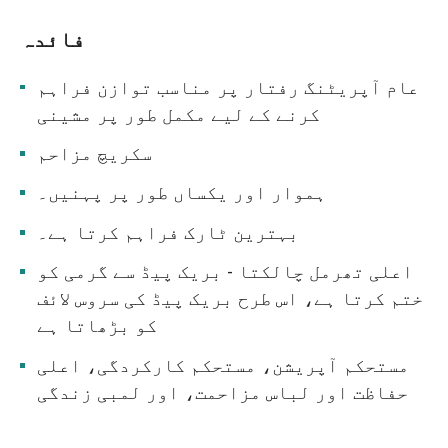
فائدہ
عام آپریٹنگ رفتار پر مناسب توازن فراہم
کرنے کے لیے مکمل طور پر مشینی
سکریچ مزاحم
ہموار اور یکساں طور پر پہنیں۔
بہترین ٹارک فراہم کرتا ہے۔
اعلی تھرمل چالکتا - بریک پیڈ سے گرمی کو
ختم کرتا ہے، اس طرح بریک پیڈ کی سروس لائف
کو بڑھاتا ہے
مستحکم آپریشن، مستحکم کارکردگی، اعلی
حفاظت اور لباس مزاحمت، اور لمبی زندگی