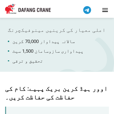
हिन्दी
Bahasa Indonesia
Bahasa Melayu
Tiếng Việt
اعلی معیار کی کرینیں مینوفیکچرنگ
简体中文
سالانہ پیداوار 70,000 کرین
বাংলা
فارسی
پیداواری سازوسامان 1,500 سیٹ
Pilipino
تحقیق و ترقی
Українська
Čeština
Беларуская мова
اوور ہیڈ کرین بریک پہیے: کام کی
Kiswahili
حفاظت کی حفاظت کریں۔
Dansk
Norsk