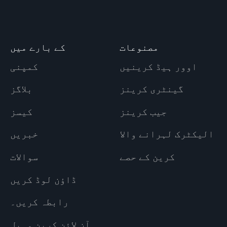
مصنوعات
کے بارے میں
اوور ہیڈ کرینیں
کمپنی
گینٹری کرینز
بلاگز
جیب کرینز
کیسز
الیکٹرک لہرانے والا
خبریں
کرین کے حصے
سوالات
ڈاؤن لوڈ کریں
رابطہ کریں۔
آن لائن کرین وہیل