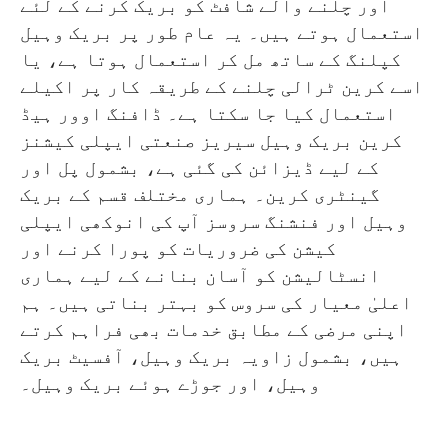
اور چلنے والے شافٹ کو بریک کرنے کے لئے
استعمال ہوتے ہیں۔ یہ عام طور پر بریک وہیل
کپلنگ کے ساتھ مل کر استعمال ہوتا ہے، یا
اسے کرین ٹرالی چلنے کے طریقہ کار پر اکیلے
استعمال کیا جا سکتا ہے۔ ڈافنگ اوور ہیڈ
کرین بریک وہیل سیریز صنعتی ایپلی کیشنز
کے لیے ڈیزائن کی گئی ہے، بشمول پل اور
گینٹری کرین۔ ہماری مختلف قسم کے بریک
وہیل اور فنشنگ سروسز آپ کی انوکھی ایپلی
کیشن کی ضروریات کو پورا کرنے اور
انسٹالیشن کو آسان بنانے کے لیے ہماری
اعلیٰ معیار کی سروس کو بہتر بناتی ہیں۔ ہم
اپنی مرضی کے مطابق خدمات بھی فراہم کرتے
ہیں، بشمول زاویہ بریک وہیل، آفسیٹ بریک
وہیل، اور جوڑے ہوئے بریک وہیل۔