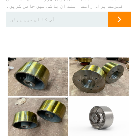
فہرست براہ راست اپنے ان باکس میں حاصل کریں۔