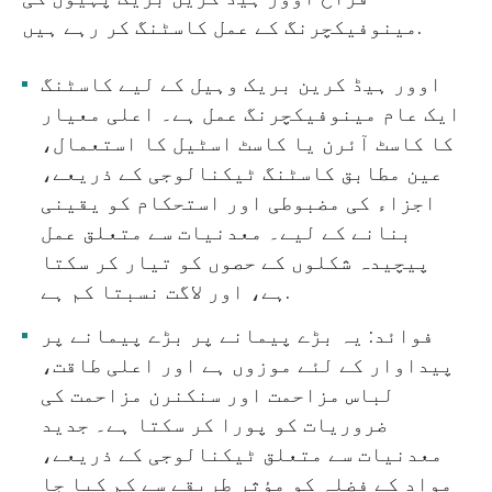
مینوفیکچرنگ کے عمل کاسٹنگ کر رہے ہیں.
اوور ہیڈ کرین بریک وہیل کے لیے کاسٹنگ
ایک عام مینوفیکچرنگ عمل ہے۔ اعلی معیار
کا کاسٹ آئرن یا کاسٹ اسٹیل کا استعمال،
عین مطابق کاسٹنگ ٹیکنالوجی کے ذریعے،
اجزاء کی مضبوطی اور استحکام کو یقینی
بنانے کے لیے۔ معدنیات سے متعلق عمل
پیچیدہ شکلوں کے حصوں کو تیار کر سکتا
ہے، اور لاگت نسبتا کم ہے.
فوائد: یہ بڑے پیمانے پر بڑے پیمانے پر
پیداوار کے لئے موزوں ہے اور اعلی طاقت،
لباس مزاحمت اور سنکنرن مزاحمت کی
ضروریات کو پورا کر سکتا ہے۔ جدید
معدنیات سے متعلق ٹیکنالوجی کے ذریعے،
مواد کے فضلہ کو مؤثر طریقے سے کم کیا جا