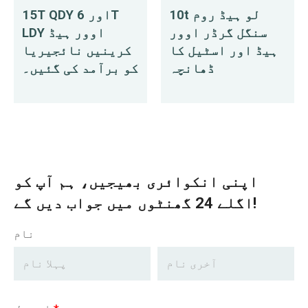
10t لو ہیڈ روم
15T QDY اور 6T
سنگل گرڈر اوور
LDY اوور ہیڈ
ہیڈ اور اسٹیل کا
کرینیں نائجیریا
ڈھانچہ
کو برآمد کی گئیں۔
اپنی انکوائری بھیجیں، ہم آپ کو
اگلے 24 گھنٹوں میں جواب دیں گے!
نام