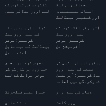
بچھانا، رولنگ
کنکریٹ کی تیاری کے
اسٹاک مینٹیننس،
لیے اوور ہیڈ کرینیں
اور کنٹینر ہینڈلنگ
آٹوموٹو انڈسٹری کے
کھانے اور مشروبات
لیے اوور ہیڈ
کے لیے اوور ہیڈ
کرینیں: موثر
کرینیں: موثر
آٹومیشن حل
ہینڈلنگ کے لیے قابل
اعتماد حل
پیٹرولیم اور گیس کی
بحری کرینیں بحری
صنعت کے لیے اوور
جہازوں پر کارگو کی
ہیڈ کرینیں: آپریشنل
موثر لوڈنگ کے لیے
کارکردگی میں اضافہ
دھات کی پیداوار
جنرل مینوفیکچرنگ
پری کاسٹ
کاغذ سازی