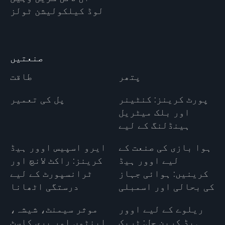
لوڈ کیلکولیشن ٹولز
صنعتیں
پتھر
طاقت
پورٹ کرینز: کنٹینر
پل کی تعمیر
اور بلک میٹریل
ہینڈلنگ کے لیے
ہوا بازی کی صنعت کے
ایرو اسپیس اوور ہیڈ
لیے اوور ہیڈ
کرینز: راکٹ لانچ اور
کرینیں: ہوائی جہاز
ٹرانسپورٹ کے لیے
کی بحالی اور اسمبلی
درستگی اٹھانا
ریلوے کے لیے اوور
موثر سیمنٹ، شیشہ،
ہیڈ کرین حل: ٹریک
اینٹوں اور پری کاسٹ