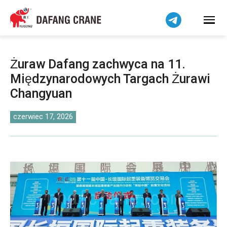
Bahasa Indonesia
Bahasa Melayu
Tiếng Việt
简体中文
Żuraw Dafang zachwyca na 11.
বাংলা
Międzynarodowych Targach Żurawi
فارسی
Changyuan
Pilipino
اردو
czerwiec 17, 2026
Українська
Čeština
Беларуская мова
Kiswahili
Dansk
Norsk