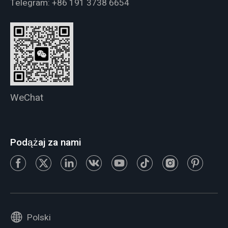
Telegram:
+86 191 3738 6654
WeChat
Podążaj za nami
Polski