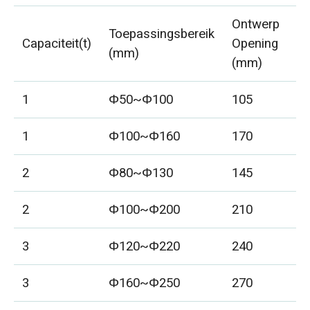
Ontwerp
Toepassingsbereik
G
Capaciteit(t)
Opening
(mm)
(k
(mm)
1
Φ50~Φ100
105
6.
1
Φ100~Φ160
170
1
2
Φ80~Φ130
145
18
2
Φ100~Φ200
210
3
3
Φ120~Φ220
240
5
3
Φ160~Φ250
270
57