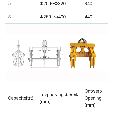
5
Φ200~Φ320
340
1
5
Φ250~Φ400
440
1
Ontwerp
Toepassingsbereik
Br
Capaciteit(t)
Opening
(mm)
L
(mm)