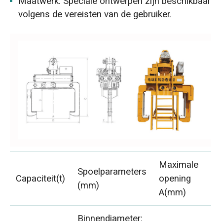
Maatwerk: Speciale ontwerpen zijn beschikbaar
volgens de vereisten van de gebruiker.
Maximale
Spoelparameters
Capaciteit(t)
opening
B
(mm)
A(mm)
Binnendiameter: