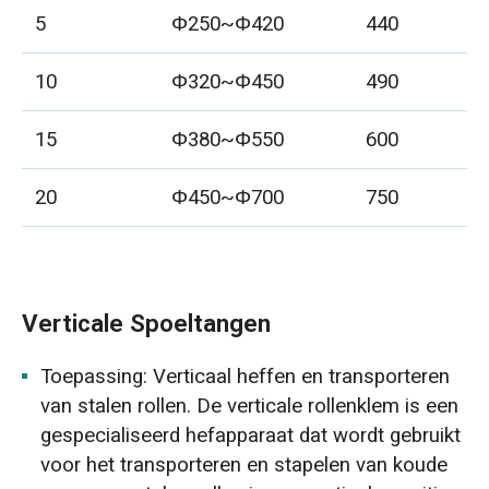
5
Φ250~Φ420
440
2
10
Φ320~Φ450
490
2
15
Φ380~Φ550
600
3
20
Φ450~Φ700
750
3
Verticale Spoeltangen
Toepassing: Verticaal heffen en transporteren
van stalen rollen. De verticale rollenklem is een
gespecialiseerd hefapparaat dat wordt gebruikt
voor het transporteren en stapelen van koude