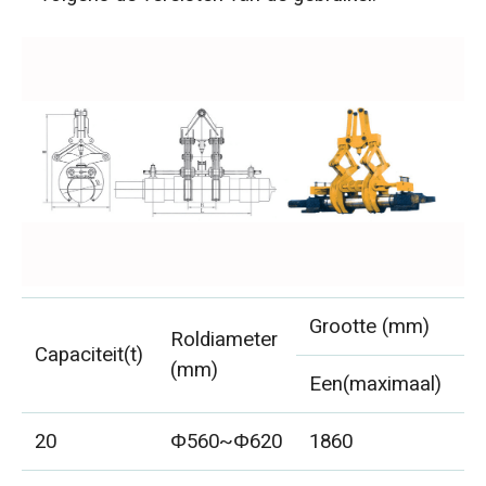
Grootte (mm)
Roldiameter
Capaciteit(t)
(mm)
Een(maximaal)
B
20
Φ560~Φ620
1860
8