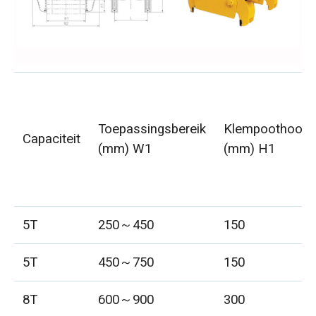
Toepassingsbereik
Klempoothoogt
Capaciteit
(mm) W1
(mm) H1
5T
250～450
150
5T
450～750
150
8T
600～900
300