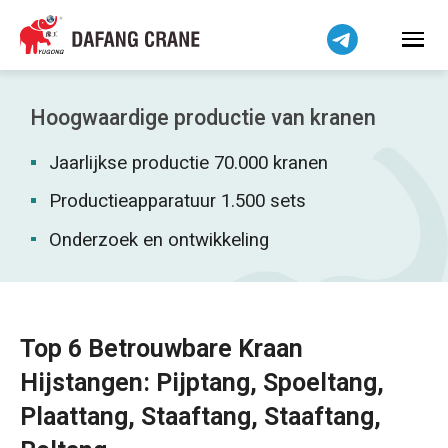
Bahasa Indonesia
Bahasa Melayu
Tiếng Việt
简体中文
Hoogwaardige productie van kranen
বাংলা
Jaarlijkse productie 70.000 kranen
فارسی
Pilipino
Productieapparatuur 1.500 sets
اردو
Onderzoek en ontwikkeling
Українська
Čeština
Беларуская мова
Top 6 Betrouwbare Kraan
Kiswahili
Hijstangen: Pijptang, Spoeltang,
Dansk
Plaattang, Staaftang, Staaftang,
Norsk