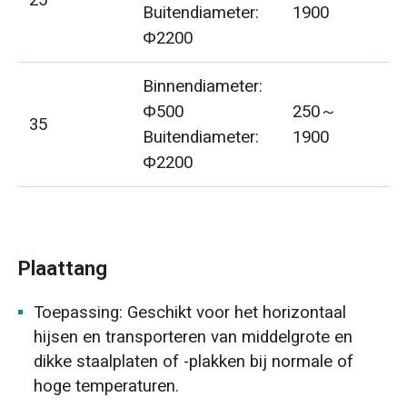
25
10
Buitendiameter:
1900
Φ2200
Binnendiameter:
Φ500
250～
35
10
Buitendiameter:
1900
Φ2200
Plaattang
Toepassing: Geschikt voor het horizontaal
hijsen en transporteren van middelgrote en
dikke staalplaten of -plakken bij normale of
hoge temperaturen.