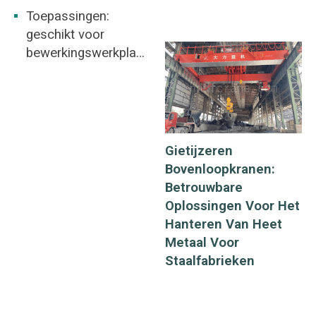
Toepassingen:
geschikt voor
bewerkingswerkplaat
s, werkplaats in de
metallurgie-industrie,
magazijn,
opslagplaats,
krachtcentrale,
Gietijzeren
werkplaats voor
Bovenloopkranen:
lichte en
Betrouwbare
textielindustrie,
Oplossingen Voor Het
werkplaats voor de
Hanteren Van Heet
voedingsindustrie.
Metaal Voor
Staalfabrieken