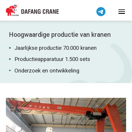
Bahasa Indonesia
Bahasa Melayu
Tiếng Việt
简体中文
Hoogwaardige productie van kranen
বাংলা
Jaarlijkse productie 70.000 kranen
فارسی
Pilipino
Productieapparatuur 1.500 sets
اردو
Onderzoek en ontwikkeling
Українська
Čeština
Беларуская мова
Kiswahili
Dansk
Norsk