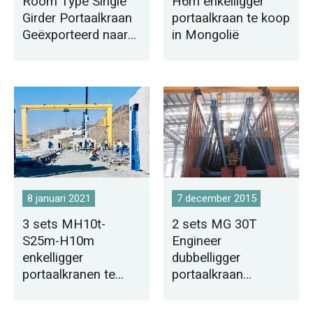
Room Type Single
H6m enkelligger
Girder Portaalkraan
portaalkraan te koop
Geëxporteerd naar
in Mongolië
Tunesië
8 januari 2021
7 december 2015
3 sets MH10t-
2 sets MG 30T
S25m-H10m
Engineer
enkelligger
dubbelligger
portaalkranen te
portaalkraan
koop in Saoedi-
geleverd aan
Arabië
Pakistan