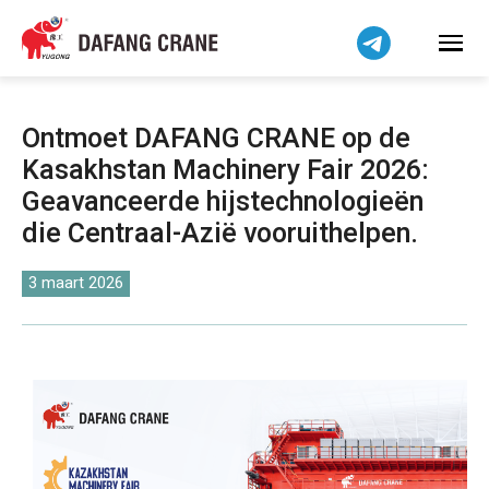
Bahasa Indonesia
Bahasa Melayu
Tiếng Việt
简体中文
Ontmoet DAFANG CRANE op de
বাংলা
Kasakhstan Machinery Fair 2026:
فارسی
Geavanceerde hijstechnologieën
Pilipino
die Centraal-Azië vooruithelpen.
اردو
3 maart 2026
Українська
Čeština
Беларуская мова
Kiswahili
Dansk
Norsk