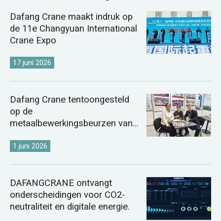
Dafang Crane maakt indruk op
de 11e Changyuan International
Crane Expo
17 juni 2026
Dafang Crane tentoongesteld
op de
metaalbewerkingsbeurzen van
Kazachstan en Oezbekistan in
2026.
1 juni 2026
DAFANGCRANE ontvangt
onderscheidingen voor CO2-
neutraliteit en digitale energie.