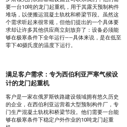
要一台10吨的龙门起重机，用于其露天预制构件
专为-40°C低温环境定制：四项关键工程升
堆场，以便搬运混凝土轨枕和桥梁节段。虽然这
级
个需求听起来很常规，但他们提出的一个具体要
求却让许多其他供应商立刻放弃了：设备必须能
1.防止钢材在-40℃下发生冷脆化和结构开裂
够在极寒条件下全年运行——具体来说，是在低至
2. 防止极寒天气下电气设备冻结和潮湿短路
零下40摄氏度的温度下运行。
3. 通过定制涂层满足企业品牌需求
4. 安全的跨境包装：确保起重机安全运输
满足客户需求：专为西伯利亚严寒气候设
计的龙门起重机
绿色龙门起重机成功交付西伯利亚
客户是一家在俄罗斯铁路建设领域拥有悠久历史
的企业，在西伯利亚运营着大型预制构件厂，专
门生产混凝土轨枕和桥梁节段。他们需要一台能
够在极寒条件下稳定户外作业的10吨龙门起重