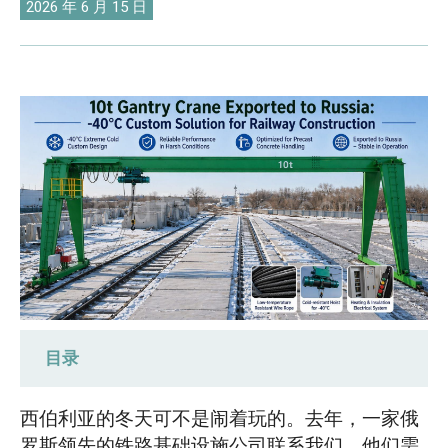
O‘zbekcha
2026 年 6 月 15 日
目录
满足客户需求：专为西伯利亚严寒气候设
西伯利亚的冬天可不是闹着玩的。去年，一家俄
计的龙门起重机
罗斯领先的铁路基础设施公司联系我们，他们需