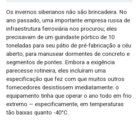
Atendendo às necessidades do cliente: um
Os invernos siberianos não são brincadeira. No
guindaste pórtico projetado para os
ano passado, uma importante empresa russa de
invernos siberianos.
infraestrutura ferroviária nos procurou; eles
precisavam de um guindaste pórtico de 10
Projetado sob medida para -40°C: Quatro
toneladas para seu pátio de pré-fabricação a céu
principais melhorias de engenharia
aberto, para manusear dormentes de concreto e
segmentos de pontes. Embora a exigência
1. Prevenção da fragilização por frio e
parecesse rotineira, eles incluíram uma
fissuração estrutural do aço a -40°C
especificação que fez com que muitos outros
2. Prevenção de congelamento elétrico e
fornecedores desistissem imediatamente: o
curto-circuitos por umidade em temperaturas
equipamento tinha que operar o ano todo em frio
extremo — especificamente, em temperaturas
extremamente baixas
tão baixas quanto -40°C.
3. Atendendo aos requisitos de identidade
visual da empresa com revestimentos
personalizados