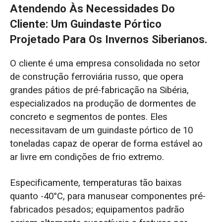
Atendendo Às Necessidades Do
4. Embalagem segura para transporte
Cliente: Um Guindaste Pórtico
transfronteiriço: garantindo a entrega segura
Projetado Para Os Invernos Siberianos.
por guindaste.
O cliente é uma empresa consolidada no setor
Guindaste pórtico verde entregue com
de construção ferroviária russo, que opera
sucesso na Sibéria.
grandes pátios de pré-fabricação na Sibéria,
especializados na produção de dormentes de
concreto e segmentos de pontes. Eles
necessitavam de um guindaste pórtico de 10
toneladas capaz de operar de forma estável ao
ar livre em condições de frio extremo.
Especificamente, temperaturas tão baixas
quanto -40°C, para manusear componentes pré-
fabricados pesados; equipamentos padrão