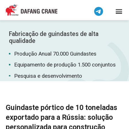
Bahasa Indonesia
Bahasa Melayu
Tiếng Việt
简体中文
Fabricação de guindastes de alta
বাংলা
qualidade
فارسی
Produção Anual 70.000 Guindastes
Pilipino
Equipamento de produção 1.500 conjuntos
اردو
Pesquisa e desenvolvimento
Українська
Čeština
Беларуская мова
Kiswahili
Guindaste pórtico de 10 toneladas
Dansk
exportado para a Rússia: solução
Norsk
personalizada para construção