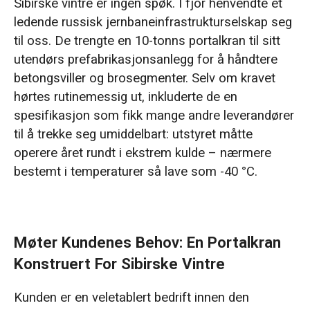
Sibirske vintre er ingen spøk. I fjor henvendte et
konstruert for sibirske vintre
ledende russisk jernbaneinfrastrukturselskap seg
til oss. De trengte en 10-tonns portalkran til sitt
Custom-Built for -40°C: Four Key
utendørs prefabrikasjonsanlegg for å håndtere
Engineering Upgrades
betongsviller og brosegmenter. Selv om kravet
hørtes rutinemessig ut, inkluderte de en
1. Forebygging av kaldsprøhet og strukturelle
spesifikasjon som fikk mange andre leverandører
sprekker i stål ved -40 °C
til å trekke seg umiddelbart: utstyret måtte
2. Forebygging av elektrisk frysing og
operere året rundt i ekstrem kulde – nærmere
kortslutninger pga. fuktighet i ekstrem kulde
bestemt i temperaturer så lave som -40 °C.
3. Møt krav til bedriftens merkevarebygging
med tilpasset belegg
Møter Kundenes Behov: En Portalkran
4. Secure Cross-Border Packaging: Ensuring
Konstruert For Sibirske Vintre
Safe Crane Delivery
Kunden er en veletablert bedrift innen den
Green Gantry Crane Successfully Delivered