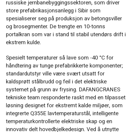
russiske jernbanebyggingssektoren, som driver
to Siberia
store prefabrikasjonsanlegg i Sibir som
spesialiserer seg på produksjon av betongsviller
og brosegmenter. De trengte en 10-tonns
portalkran som var i stand til stabil utendørs drift i
ekstrem kulde.
Spesielt temperaturer så lave som -40 °C for
håndtering av tunge prefabrikkerte komponenter;
standardutstyr ville være svært utsatt for
kaldsprøtt stålbrudd og feil i det elektriske
systemet på grunn av frysing. DAFANGCRANES
tekniske team responderte raskt med en tilpasset
løsning designet for ekstremt kalde miljøer, som
integrerte Q355E lavtemperaturstål, intelligente
temperaturkontrollerte elektriske skap og en
innovativ delt hovedbjelkedesign. Ved å utnytte