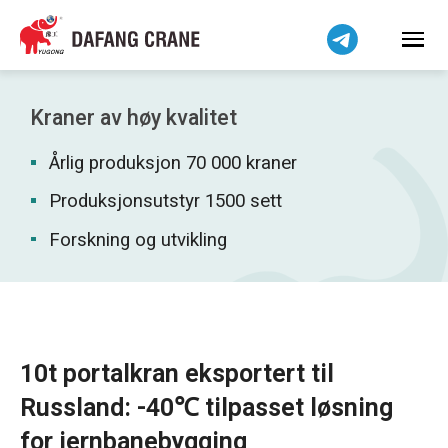
हिन्दी
Bahasa Indonesia
Bahasa Melayu
Tiếng Việt
Kraner av høy kvalitet
简体中文
Årlig produksjon 70 000 kraner
বাংলা
فارسی
Produksjonsutstyr 1500 sett
Pilipino
Forskning og utvikling
اردو
Українська
Čeština
Беларуская мова
10t portalkran eksportert til
Kiswahili
Russland: -40℃ tilpasset løsning
Dansk
for jernbanebygging