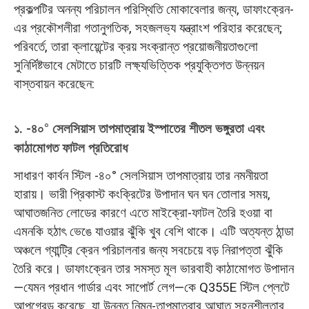
প্রকল্পটির অনন্য পরিচালন পরিস্থিতি মোকাবেলার জন্য, ডাফাংক্রেন-
এর প্রকৌশলীরা গতানুগতিক, সহজলভ্য যন্ত্রাংশ পরিহার করেছেন;
পরিবর্তে, তারা ক্লায়েন্টের ক্রয় সংক্রান্ত প্রয়োজনীয়তাগুলো
সুনির্দিষ্টভাবে মেটাতে চারটি লক্ষ্যভিত্তিক প্রযুক্তিগত উন্নয়ন
বাস্তবায়ন করেছেন:
১. -৪০° সেলসিয়াস তাপমাত্রায় ইস্পাতের শীতল ভঙ্গুরতা এবং
কাঠামোগত ফাটল প্রতিরোধ
সাধারণ কার্বন স্টিল -৪০° সেলসিয়াস তাপমাত্রায় তার নমনীয়তা
হারায়। ভারী প্রিকাস্ট কংক্রিটের উপাদান ঘন ঘন তোলার সময়,
আঘাতজনিত লোডের কারণে এতে মাইক্রো-ফাটল তৈরি হওয়া বা
এমনকি হঠাৎ ভেঙে যাওয়ার ঝুঁকি খুব বেশি থাকে। এটি অত্যন্ত ঠান্ডা
অঞ্চলে গ্যান্ট্রি ক্রেন পরিচালনার জন্য সবচেয়ে বড় নিরাপত্তা ঝুঁকি
তৈরি করে। ডাফাংক্রেন তার সমস্ত মূল ভারবাহী কাঠামোগত উপাদান
—যেমন প্রধান গার্ডার এবং সাপোর্ট লেগ—কে Q355E স্টিল প্লেটে
আপগ্রেড করেছে, যা উন্নত নিম্ন-তাপমাত্রার আঘাত সহনশীলতার