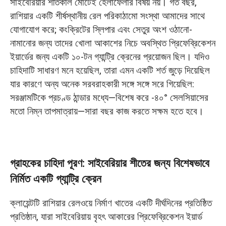
সাইবেরিয়ার শীতকাল মোটেই হেলাফেলার বিষয় নয়। গত বছর,
নির্মিত একটি গ্যান্ট্রি ক্রেন
রাশিয়ার একটি শীর্ষস্থানীয় রেল পরিকাঠামো সংস্থা আমাদের সাথে
যোগাযোগ করে; কংক্রিটের স্লিপার এবং সেতুর অংশ ওঠানো-
-৪০°C তাপমাত্রার জন্য বিশেষভাবে নির্মিত: চারটি প্রধান
নামানোর জন্য তাদের খোলা আকাশের নিচে অবস্থিত প্রিফেব্রিকেশন
প্রকৌশলগত উন্নয়ন
ইয়ার্ডের জন্য একটি ১০-টন গ্যান্ট্রি ক্রেনের প্রয়োজন ছিল। যদিও
চাহিদাটি সাধারণ মনে হয়েছিল, তারা এমন একটি শর্ত জুড়ে দিয়েছিল
১. -৪০° সেলসিয়াস তাপমাত্রায় ইস্পাতের শীতল ভঙ্গুরতা এবং
যার কারণে অন্য অনেক সরবরাহকারী সঙ্গে সঙ্গে সরে গিয়েছিল:
কাঠামোগত ফাটল প্রতিরোধ
সরঞ্জামটিকে প্রচণ্ড ঠান্ডার মধ্যে—বিশেষ করে -৪০° সেলসিয়াসের
২. প্রচণ্ড ঠান্ডায় বৈদ্যুতিক তার জমে যাওয়া এবং আর্দ্রতাজনিত
মতো নিম্ন তাপমাত্রায়—সারা বছর কাজ করতে সক্ষম হতে হবে।
শর্ট সার্কিট প্রতিরোধ
৩. কাস্টম কোটিং-এর মাধ্যমে কর্পোরেট ব্র্যান্ডিং-এর চাহিদা পূরণ
গ্রাহকের চাহিদা পূরণ: সাইবেরিয়ার শীতের জন্য বিশেষভাবে
৪. সুরক্ষিত আন্তঃসীমান্ত প্যাকেজিং: ক্রেনের মাধ্যমে নিরাপদ
নির্মিত একটি গ্যান্ট্রি ক্রেন
ডেলিভারি নিশ্চিত করা
ক্লায়েন্টটি রাশিয়ার রেলওয়ে নির্মাণ খাতের একটি দীর্ঘদিনের প্রতিষ্ঠিত
সাইবেরিয়ায় গ্রিন গ্যান্ট্রি ক্রেন সফলভাবে পৌঁছে দেওয়া
প্রতিষ্ঠান, যারা সাইবেরিয়ায় বৃহৎ আকারের প্রিফেব্রিকেশন ইয়ার্ড
হয়েছে