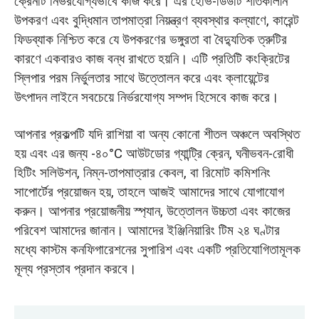
ক্রেনটি নির্ভরযোগ্যভাবে কাজ করে। এর হেভি-ডিউটি শীতকালীন
উপকরণ এবং বুদ্ধিমান তাপমাত্রা নিয়ন্ত্রণ ব্যবস্থার কল্যাণে, কারেন্ট
ফিডব্যাক নিশ্চিত করে যে উপকরণের ভঙ্গুরতা বা বৈদ্যুতিক ত্রুটির
কারণে একবারও কাজ বন্ধ রাখতে হয়নি। এটি প্রতিটি কংক্রিটের
স্লিপার পরম নির্ভুলতার সাথে উত্তোলন করে এবং ক্লায়েন্টের
উৎপাদন লাইনে সবচেয়ে নির্ভরযোগ্য সম্পদ হিসেবে কাজ করে।
আপনার প্রকল্পটি যদি রাশিয়া বা অন্য কোনো শীতল অঞ্চলে অবস্থিত
হয় এবং এর জন্য -৪০°C আউটডোর গ্যান্ট্রি ক্রেন, ঘনীভবন-রোধী
হিটিং সলিউশন, নিম্ন-তাপমাত্রার কেবল, বা রিমোট কমিশনিং
সাপোর্টের প্রয়োজন হয়, তাহলে আজই আমাদের সাথে যোগাযোগ
করুন। আপনার প্রয়োজনীয় স্প্যান, উত্তোলন উচ্চতা এবং কাজের
পরিবেশ আমাদের জানান। আমাদের ইঞ্জিনিয়ারিং টিম ২৪ ঘণ্টার
মধ্যে কাস্টম কনফিগারেশনের সুপারিশ এবং একটি প্রতিযোগিতামূলক
মূল্য প্রস্তাব প্রদান করবে।