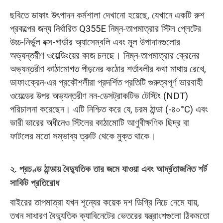
ছবিতে ডাফাং উৎপাদন কর্মশালা দেখানো হয়েছে, যেখানে একটি রুশ
প্রকল্পের জন্য নির্ধারিত Q355E নিম্ন-তাপমাত্রার স্টিল প্লেটের
উচ্চ-নির্ভুল বক্স-গার্ডার অ্যাসেম্বলি এবং মূল উপাদানগুলোর
অভ্যন্তরীণ ওয়েল্ডিংয়ের কাজ চলছে। নিম্ন-তাপমাত্রার ক্রেনের
অভ্যন্তরীণ কাঠামোগত পীড়নের কঠোর শর্তাবলীর কথা মাথায় রেখে,
ডাফাংক্রেন-এর প্রকৌশলীরা প্রদর্শিত প্রতিটি গুরুত্বপূর্ণ ভারবাহী
ওয়েল্ডের উপর অভ্যন্তরীণ নন-ডেসট্রাকটিভ টেস্টিং (NDT)
পরিচালনা করেছেন। এটি নিশ্চিত করে যে, চরম ঠান্ডা (-৪০°C) এবং
ভারী ভারের অধীনেও স্টিলের কাঠামোটি আণুবীক্ষণিক ছিদ্র বা
ফাটলের মতো সম্ভাব্য ত্রুটি থেকে মুক্ত থাকে।
২. প্রচণ্ড ঠান্ডায় বৈদ্যুতিক তার জমে যাওয়া এবং আর্দ্রতাজনিত শর্ট
সার্কিট প্রতিরোধ
বাইরের তাপমাত্রা যখন শূন্যের কয়েক দশ ডিগ্রি নিচে নেমে যায়,
তখন সাধারণ বৈদ্যুতিক ক্যাবিনেটের ভেতরের যন্ত্রাংশগুলো ঠিকমতো