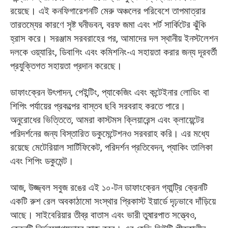
রয়েছে। এই কনফিগারেশনটি মেরু অঞ্চলের পরিবেশে তাপমাত্রার
তারতম্যের কারণে সৃষ্ট ঘনীভবন, বরফ জমা এবং শর্ট সার্কিটের ঝুঁকি
হ্রাস করে। সরঞ্জাম সরবরাহের পর, আমাদের দল স্থানীয় ইনস্টলেশন
দলকে ওয়্যারিং, ডিবাগিং এবং কমিশনিং-এ সহায়তা করার জন্য দূরবর্তী
প্রযুক্তিগত সহায়তা প্রদান করেছে।
ডাফাংক্রেন উৎপাদন, পেইন্টিং, প্যাকেজিং এবং কন্টেইনার লোডিং বা
শিপিং পর্যায়ের প্রকল্পের বাস্তব ছবি সরবরাহ করতে পারে।
অনুরোধের ভিত্তিতে, আমরা কাস্টমস ক্লিয়ারেন্স এবং ক্লায়েন্টের
পরিদর্শনের জন্য বিস্তারিত ডকুমেন্টেশনও সরবরাহ করি। এর মধ্যে
রয়েছে মেটেরিয়াল সার্টিফিকেট, পরিদর্শন প্রতিবেদন, প্যাকিং তালিকা
এবং শিপিং ডকুমেন্ট।
আজ, উজ্জ্বল সবুজ রঙের এই ১০-টন ডাফাংক্রেন গ্যান্ট্রি ক্রেনটি
একটি রুশ রেল অবকাঠামো সংস্থার প্রিকাস্ট ইয়ার্ডে দৃঢ়ভাবে দাঁড়িয়ে
আছে। সাইবেরিয়ার তীব্র বাতাস এবং ভারী তুষারপাত সত্ত্বেও,