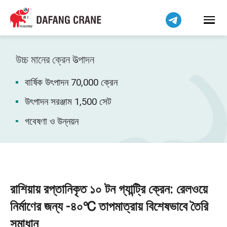
हिन्दी
Bahasa Indonesia
Bahasa Melayu
Tiếng Việt
উচ্চ মানের ক্রেন উত্পাদন
简体中文
বার্ষিক উৎপাদন 70,000 ক্রেন
فارسی
Pilipino
উৎপাদন সরঞ্জাম 1,500 সেট
اردو
গবেষণা ও উন্নয়ন
Українська
Čeština
Беларуская мова
Kiswahili
রাশিয়ায় রপ্তানিকৃত ১০ টন গ্যান্ট্রি ক্রেন: রেলওয়ে
Dansk
নির্মাণের জন্য -৪০℃ তাপমাত্রায় বিশেষভাবে তৈরি
Norsk
সমাধান