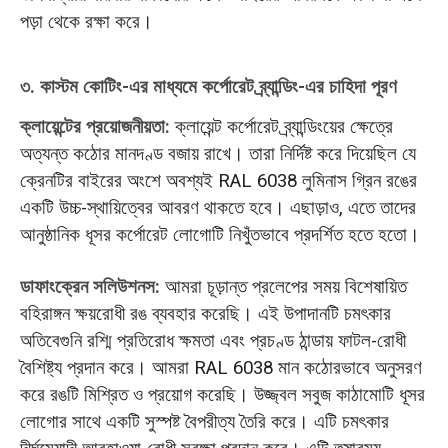
পড়া থেকে রক্ষা করে।
৩. কাস্টম কোটিং-এর মাধ্যমে কর্পোরেট ব্র্যান্ডিং-এর চাহিদা পূরণ
ক্লায়েন্টের প্রয়োজনীয়তা:
ক্লায়েন্ট কর্পোরেট ব্র্যান্ডিংয়ের ক্ষেত্রে
অত্যন্ত কঠোর মানদণ্ড বজায় রাখে। তারা নির্দিষ্ট করে দিয়েছিল যে
ক্রেনটির বাইরের অংশে অবশ্যই RAL 6038 লুমিনাস গ্রিন রঙের
একটি উচ্চ-স্থায়িত্বের আবরণ থাকতে হবে। এছাড়াও, এতে তাদের
আনুষ্ঠানিক ধূসর কর্পোরেট লোগোটি নিখুঁতভাবে প্রদর্শিত হতে হতো।
ডাফাংক্রেন সলিউশনস:
আমরা চূড়ান্ত প্রলেপের সময় বিশেষায়িত
বহিরাঙ্গন ক্ষয়রোধী রঙ ব্যবহার করেছি। এই উপাদানটি চমৎকার
অতিবেগুনি রশ্মি প্রতিরোধ ক্ষমতা এবং প্রচণ্ড ঠান্ডায় ফাটল-রোধী
বৈশিষ্ট্য প্রদান করে। আমরা RAL 6038 মান কঠোরভাবে অনুসরণ
করে রঙটি মিশ্রিত ও প্রয়োগ করেছি। উজ্জ্বল সবুজ কাঠামোটি ধূসর
লোগোর সাথে একটি সুস্পষ্ট বৈপরীত্য তৈরি করে। এটি চমৎকার