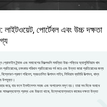
রেন: লাইটওয়েট, পোর্টেবল এবং উচ্চ দক্ষতা
গ্য
িন্ন প্রোফাইল ট্র্যাক এবং সমাবেশের বিকল্পগুলি সমন্বিত উচ্চ-শক্তির অ্যালুমিনিয়াম খাদ
ন প্রতিরোধের, চমৎকার পরিধান প্রতিরোধের গর্ব করে এবং উন্নত জারা প্রতিরোধের জন্য
 বিস্ফোরণ-প্রমাণ পরিবেশ, স্বয়ংচালিত উত্পাদন লাইন, লিথিয়াম ব্যাটারি উত্পাদন, খাদ্য
ন্য উপযুক্ত।
ন ব্যবহার করে, যার ফলে ইনস্টলেশন সহজ এবং অপারেশন মসৃণ হয়। তারা সব দিকে অবাধে
এবং সামঞ্জস্যযোগ্য প্রস্থ এবং উচ্চতা থাকে, উল্লেখযোগ্যভাবে কাজের দক্ষতা উন্নত