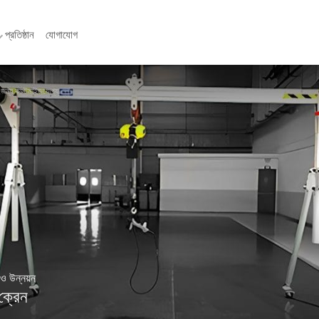
প্রতিষ্ঠান
যোগাযোগ
ের জন্য কাস্টমাইজযোগ্য
ও উন্নয়ন
ট ক্রেন