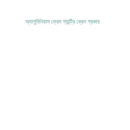
অ্যালুমিনিয়াম ফ্রেম গ্যান্ট্রি ক্রেন প্রকার