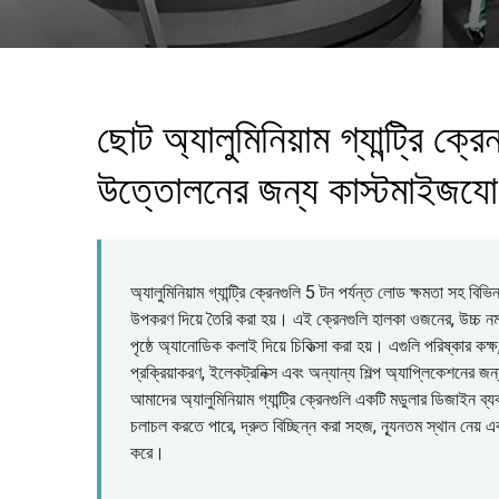
ছোট অ্যালুমিনিয়াম গ্যান্ট্রি ক্
উত্তোলনের জন্য কাস্টমাইজযো
অ্যালুমিনিয়াম গ্যান্ট্রি ক্রেনগুলি 5 টন পর্যন্ত লোড ক্ষমতা সহ বিভ
উপকরণ দিয়ে তৈরি করা হয়। এই ক্রেনগুলি হালকা ওজনের, উচ্চ নম
পৃষ্ঠে অ্যানোডিক কলাই দিয়ে চিকিত্সা করা হয়। এগুলি পরিষ্কার কক্ষ,
প্রক্রিয়াকরণ, ইলেকট্রনিক্স এবং অন্যান্য শিল্প অ্যাপ্লিকেশনের জ
আমাদের অ্যালুমিনিয়াম গ্যান্ট্রি ক্রেনগুলি একটি মডুলার ডিজাই
চলাচল করতে পারে, দ্রুত বিচ্ছিন্ন করা সহজ, ন্যূনতম স্থান নেয় 
করে।