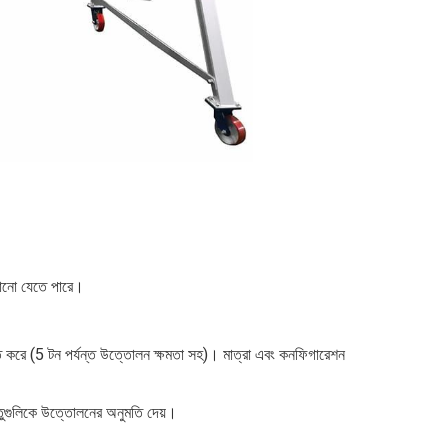
সরানো যেতে পারে।
িত করে (5 টন পর্যন্ত উত্তোলন ক্ষমতা সহ)। মাত্রা এবং কনফিগারেশন
বস্তুগুলিকে উত্তোলনের অনুমতি দেয়।