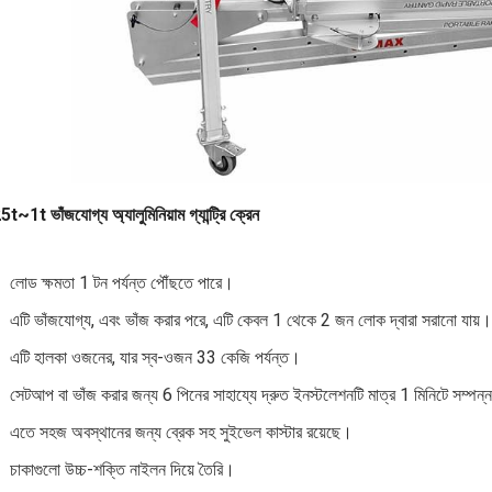
t~1t ভাঁজযোগ্য অ্যালুমিনিয়াম গ্যান্ট্রি ক্রেন
লোড ক্ষমতা 1 টন পর্যন্ত পৌঁছতে পারে।
এটি ভাঁজযোগ্য, এবং ভাঁজ করার পরে, এটি কেবল 1 থেকে 2 জন লোক দ্বারা সরানো যায়।
এটি হালকা ওজনের, যার স্ব-ওজন 33 কেজি পর্যন্ত।
সেটআপ বা ভাঁজ করার জন্য 6 পিনের সাহায্যে দ্রুত ইনস্টলেশনটি মাত্র 1 মিনিটে সম্পন
এতে সহজ অবস্থানের জন্য ব্রেক সহ সুইভেল কাস্টার রয়েছে।
চাকাগুলো উচ্চ-শক্তি নাইলন দিয়ে তৈরি।