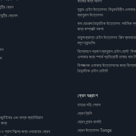
কাজের জন্য আদর্শ
ন্ট্রি ক্রেন
হ্যান্ড চেইন উত্তোলন: বিদ্যুৎবিহীন এলাকার
ম্যানুয়াল উত্তোলন
ান্ট্রি ক্রেনস
কম হেডরুম বৈদ্যুতিক উত্তোলন: সর্বাধিক স্থ
জন্য কম্প্যাক্ট নকশা
বায়ুসংক্রান্ত চেইন উত্তোলন: শিল্প ব্যবহার
মসৃণ হ্যান্ডলিং
াদন
বিস্ফোরণ-প্রমাণ ম্যানুয়াল চেইন হোস্ট: বি
এলাকার জন্য স্পার্ক প্রতিরোধী তামার খাদ নির
িং
বিপজ্জনক এলাকায় উত্তোলনের জন্য বিস্ফ
বৈদ্যুতিক চেইন হোইস্ট
ক্রেন যন্ত্রাংশ
তারের দড়ি শেভস
ক্রেন ট্রলি
 কন্টেইনার এবং বাল্ক ম্যাটেরিয়াল
ক্রেন গ্র্যাব বালতি
র জন্য
ক্রেন উত্তোলন Tongs
ম ও গ্যাস শিল্পের জন্য ওভারহেড ক্রেন: