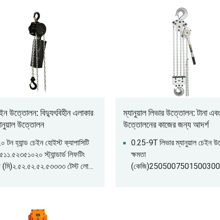
চেইন উত্তোলন: বিদ্যুৎবিহীন এলাকার
ম্যানুয়াল লিভার উত্তোলন: টানা এবং
যানুয়াল উত্তোলন
উত্তোলনের কাজের জন্য আদর্শ
০ টন হ্যান্ড চেইন হোইস্ট ক্যাপাসিটি
0.25-9T লিভার ম্যানুয়াল চেইন 
.৫১১.৫২৩৫১০২০ স্ট্যান্ডার্ড লিফটিং
ক্ষমতা
া (মি)২.৫২.৫২.৫২.৫৩৩৩৩ টেস্ট লোড
(কেজি)250500750150030
.৭৫১.৫২.২৫৩৪.৫৭.৫১২.৫২৫ হুকের
9000উদ্ধরণ উচ্চতা
ন্যূনতম দূরত্ব
(মি)1.51.51.51.51.51.51.5পরী
ি)২৫৫৩০৬৩৬৮৪৪৪৪৮৬৬১৬৭০০১০০০
(কেজি)315750112525004
্ড চেইন পুল অ্যাট ফুল লোড
011250পূর্ণ লোড হ্যান্ড ফোর্স