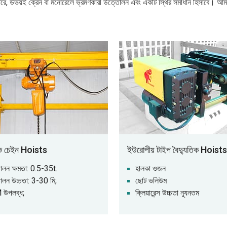
রে, উভয়ই ক্রেন বা মনোরেলে ভ্রমণকারী উত্তোলন এবং একটি স্থির সমাধান হিসাবে। আমাদ
িক চেইন Hoists
ইউরোপীয় টাইপ বৈদ্যুতিক Hoists
লন ক্ষমতা: 0.5-35t.
হালকা ওজন
লন উচ্চতা: 3-30 মি;
ছোট ভলিউম
উপলব্ধ;
ক্লিয়ারেন্স উচ্চতা ন্যূনতম