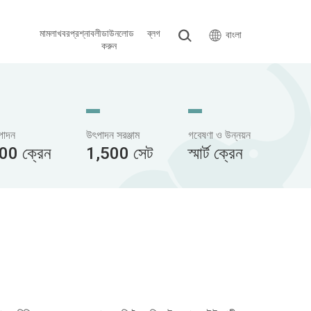
মামলা
খবর
প্রশ্নাবলী
ডাউনলোড
ব্লগ
বাংলা
করুন
ৎপাদন
উৎপাদন সরঞ্জাম
গবেষণা ও উন্নয়ন
00 ক্রেন
1,500 সেট
স্মার্ট ক্রেন