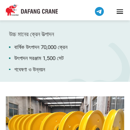
हिन्दी
Bahasa Indonesia
Bahasa Melayu
Tiếng Việt
উচ্চ মানের ক্রেন উত্পাদন
简体中文
বার্ষিক উৎপাদন 70,000 ক্রেন
فارسی
Pilipino
উৎপাদন সরঞ্জাম 1,500 সেট
اردو
গবেষণা ও উন্নয়ন
Українська
Čeština
Беларуская мова
Kiswahili
Dansk
Norsk