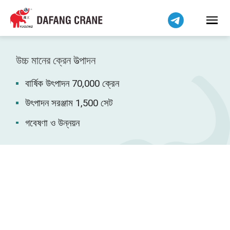
हिन्दी
Bahasa Indonesia
Bahasa Melayu
Tiếng Việt
উচ্চ মানের ক্রেন উত্পাদন
简体中文
বার্ষিক উৎপাদন 70,000 ক্রেন
فارسی
Pilipino
উৎপাদন সরঞ্জাম 1,500 সেট
اردو
গবেষণা ও উন্নয়ন
Українська
Čeština
Беларуская мова
Kiswahili
Dansk
Norsk