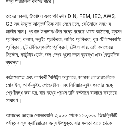
শস্য পরিচালনা করতে পারে।
তাদের নকশা, উৎপাদন এবং পরিদর্শন DIN, FEM, IEC, AWS,
GB সহ উন্নত আন্তর্জাতিক মান মেনে চলে, সেইসাথে সর্বশেষ
জাতীয় মান। প্রধান উপাদানগুলির মধ্যে রয়েছে ধাতব কাঠামো, ভ্রমণ
প্রক্রিয়া, কলাম, স্লুইং প্রক্রিয়া, লাফিং প্রক্রিয়া, বুম টেলিস্কোপিং
প্রক্রিয়া, চুট টেলিস্কোপিং প্রক্রিয়া, টেইল কার, বেল্ট কনভেয়র
সিস্টেম, কাউন্টারওয়েট, জল স্প্রে ধুলো দমন ব্যবস্থা এবং বৈদ্যুতিক
ব্যবস্থা।
কাঠামোগত এবং কার্যকরী বৈশিষ্ট্য অনুসারে, জাহাজ লোডারগুলিকে
মোবাইল, আর্ক-সুইং, পেডেস্টাল এবং লিনিয়ার-সুইং ধরণের মধ্যে
শ্রেণীবদ্ধ করা হয়, যার মধ্যে প্রথম দুটি বর্তমানে বাজারে সবচেয়ে
সাধারণ।
আমাদের জাহাজ লোডারগুলি ৩,০০০ থেকে ১৫০,০০০ ডিডব্লিউটি
পর্যন্ত বাল্ক ক্যারিয়ারের জন্য উপযুক্ত, যার ক্ষমতা ২০০ থেকে