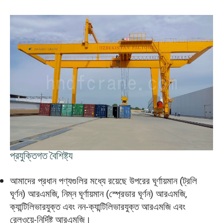
প্রযুক্তিগত বৈশিষ্ট্য
আমাদের প্রধান পণ্যগুলির মধ্যে রয়েছে উপরের ঘূর্ণায়মান (ট্রলি
ঘূর্ণন) আরএমজি, নিম্ন ঘূর্ণায়মান (স্প্রেডার ঘূর্ণন) আরএমজি,
ক্যান্টিলিভারযুক্ত এবং নন-ক্যান্টিলিভারযুক্ত আরএমজি এবং
রেলওয়ে-নির্দিষ্ট আরএমজি।