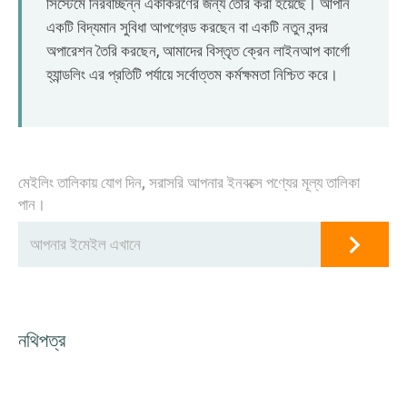
সিস্টেমে নিরবচ্ছিন্ন একীকরণের জন্য তৈরি করা হয়েছে। আপনি
একটি বিদ্যমান সুবিধা আপগ্রেড করছেন বা একটি নতুন বন্দর
অপারেশন তৈরি করছেন, আমাদের বিস্তৃত ক্রেন লাইনআপ কার্গো
হ্যান্ডলিং এর প্রতিটি পর্যায়ে সর্বোত্তম কর্মক্ষমতা নিশ্চিত করে।
মেইলিং তালিকায় যোগ দিন, সরাসরি আপনার ইনবক্সে পণ্যের মূল্য তালিকা
পান।
নথিপত্র