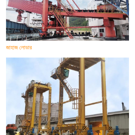
জাহাজ লোডার