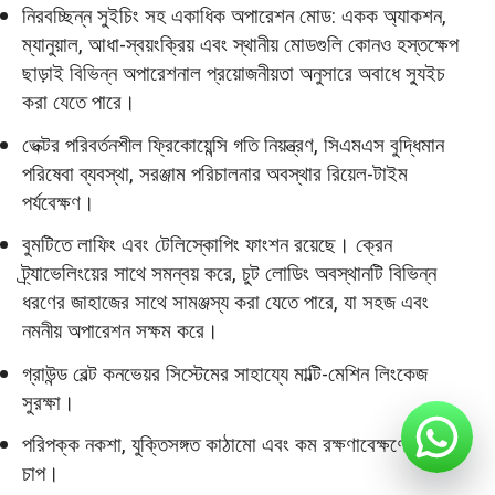
নিরবচ্ছিন্ন সুইচিং সহ একাধিক অপারেশন মোড: একক অ্যাকশন,
ম্যানুয়াল, আধা-স্বয়ংক্রিয় এবং স্থানীয় মোডগুলি কোনও হস্তক্ষেপ
ছাড়াই বিভিন্ন অপারেশনাল প্রয়োজনীয়তা অনুসারে অবাধে স্যুইচ
করা যেতে পারে।
ভেক্টর পরিবর্তনশীল ফ্রিকোয়েন্সি গতি নিয়ন্ত্রণ, সিএমএস বুদ্ধিমান
পরিষেবা ব্যবস্থা, সরঞ্জাম পরিচালনার অবস্থার রিয়েল-টাইম
পর্যবেক্ষণ।
বুমটিতে লাফিং এবং টেলিস্কোপিং ফাংশন রয়েছে। ক্রেন
ট্র্যাভেলিংয়ের সাথে সমন্বয় করে, চুট লোডিং অবস্থানটি বিভিন্ন
ধরণের জাহাজের সাথে সামঞ্জস্য করা যেতে পারে, যা সহজ এবং
নমনীয় অপারেশন সক্ষম করে।
গ্রাউন্ড বেল্ট কনভেয়র সিস্টেমের সাহায্যে মাল্টি-মেশিন লিংকেজ
সুরক্ষা।
পরিপক্ক নকশা, যুক্তিসঙ্গত কাঠামো এবং কম রক্ষণাবেক্ষণের কাজের
চাপ।