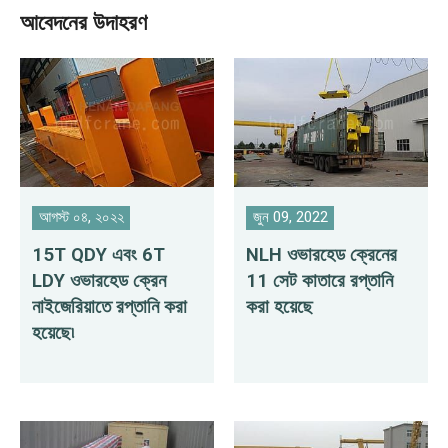
আবেদনের উদাহরণ
আগস্ট ০৪, ২০২২
জুন 09, 2022
15T QDY এবং 6T
NLH ওভারহেড ক্রেনের
LDY ওভারহেড ক্রেন
11 সেট কাতারে রপ্তানি
নাইজেরিয়াতে রপ্তানি করা
করা হয়েছে
হয়েছে৷