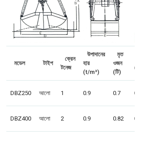
উপাদানের
মৃত
ক্রেন
আ
মডেল
টাইপ
হার
ওজন
টনেজ
(m
(t/m³)
(টি)
DBZ250
আলো
1
0.9
0.7
0.
DBZ400
আলো
2
0.9
0.82
0.