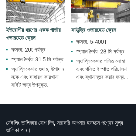
অ্যাপ্লিকেশন পরিবেশন
করে।
ইউরোপীয় ধরণের একক গার্ডার
ফাউন্ড্রি ওভারহেড ক্রেন
ওভারহেড ক্রেন
ক্ষমতা: 5-400T
ক্ষমতা: 20t পর্যন্ত
স্প্যান দৈর্ঘ্য: 28 মি পর্যন্ত
স্প্যান দৈর্ঘ্য: 31.5 মি পর্যন্ত
অ্যাপ্লিকেশন: গলিত লোহা
অ্যাপ্লিকেশন: গুদাম, উপাদান
এবং গলিত ইস্পাত পরিচালনা
স্টক এবং সাধারণ কারখানা
এবং স্থানান্তর করার জন্য
সাইট জন্য উপযুক্ত.
উপযুক্ত
মেইলিং তালিকায় যোগ দিন, সরাসরি আপনার ইনবক্সে পণ্যের মূল্য
তালিকা পান।