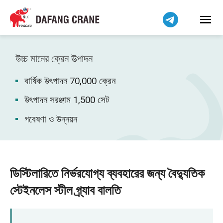
हिन्दी
Bahasa Indonesia
Bahasa Melayu
Tiếng Việt
উচ্চ মানের ক্রেন উত্পাদন
简体中文
বার্ষিক উৎপাদন 70,000 ক্রেন
فارسی
Pilipino
উৎপাদন সরঞ্জাম 1,500 সেট
اردو
গবেষণা ও উন্নয়ন
Українська
Čeština
Беларуская мова
ডিস্টিলারিতে নির্ভরযোগ্য ব্যবহারের জন্য বৈদ্যুতিক
Kiswahili
স্টেইনলেস স্টীল গ্র্যাব বালতি
Dansk
Norsk