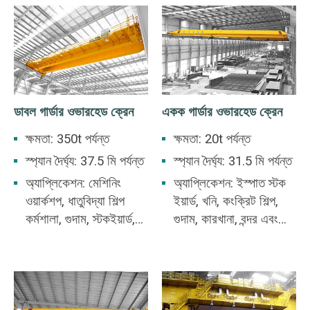
ডাবল গার্ডার ওভারহেড ক্রেন
একক গার্ডার ওভারহেড ক্রেন
ক্ষমতা: 350t পর্যন্ত
ক্ষমতা: 20t পর্যন্ত
স্প্যান দৈর্ঘ্য: 37.5 মি পর্যন্ত
স্প্যান দৈর্ঘ্য: 31.5 মি পর্যন্ত
অ্যাপ্লিকেশন: মেশিনিং
অ্যাপ্লিকেশন: ইস্পাত স্টক
ওয়ার্কশপ, ধাতুবিদ্যা শিল্প
ইয়ার্ড, খনি, কংক্রিট শিল্প,
কর্মশালা, গুদাম, স্টকইয়ার্ড,
গুদাম, কারখানা, বন্দর এবং
পাওয়ার স্টেশন, আলো এবং
জাহাজ বিল্ডিং, ইত্যাদিতে
টেক্সটাইল শিল্প কর্মশালা, খাদ্য
ব্যবহৃত ওভারহেড ক্রেন
শিল্প কর্মশালার জন্য
অনেক শিল্প কর্মক্ষেত্রের
উপযুক্ত।
একটি সাধারণ বৈশিষ্ট্য যা
বিভিন্ন উত্তোলন