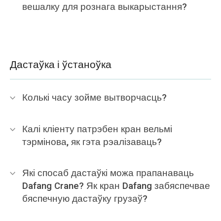
вешалку для рознага выкарыстання?
Дастаўка і ўстаноўка
Колькі часу зойме вытворчасць?
Калі кліенту патрэбен кран вельмі
тэрмінова, як гэта рэалізаваць?
Які спосаб дастаўкі можа прапанаваць
Dafang Crane? Як кран Dafang забяспечвае
бяспечную дастаўку грузаў?