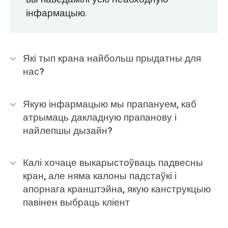
інфармацыю.
Які тып крана найбольш прыдатны для
нас?
Якую інфармацыю мы прапануем, каб
атрымаць дакладную прапанову і
найлепшы дызайн?
Калі хочаце выкарыстоўваць падвесны
кран, але няма калоны падстаўкі і
апорнага кранштэйна, якую канструкцыю
павінен выбраць кліент