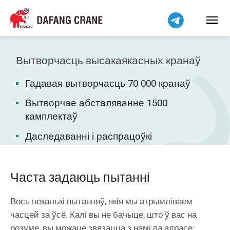
हिन्दी
Bahasa Indonesia
Bahasa Melayu
Tiếng Việt
Вытворчасць высакаякасных кранаў
简体中文
Гадавая вытворчасць 70 000 кранаў
বাংলা
فارسی
Вытворчае абсталяванне 1500
камплектаў
Pilipino
اردو
Даследаванні і распрацоўкі
Українська
Čeština
Часта задаюць пытанні
Kiswahili
Dansk
Вось некалькі пытанняў, якія мы атрымліваем
часцей за ўсё. Калі вы не бачыце, што ў вас на
Norsk
розуме, вы можаце звязацца з намі па адрасе: