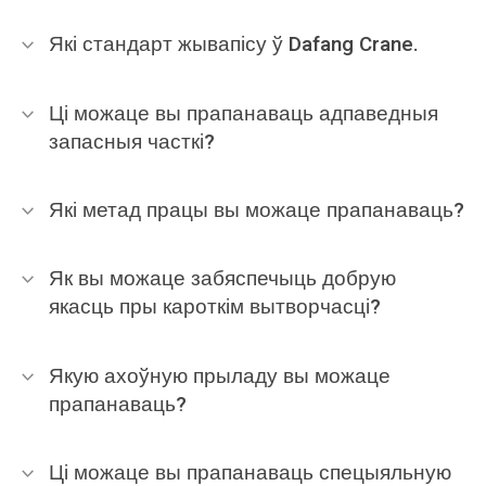
Які стандарт жывапісу ў Dafang Crane.
Ці можаце вы прапанаваць адпаведныя
запасныя часткі?
Які метад працы вы можаце прапанаваць?
Як вы можаце забяспечыць добрую
якасць пры кароткім вытворчасці?
Якую ахоўную прыладу вы можаце
прапанаваць?
Ці можаце вы прапанаваць спецыяльную