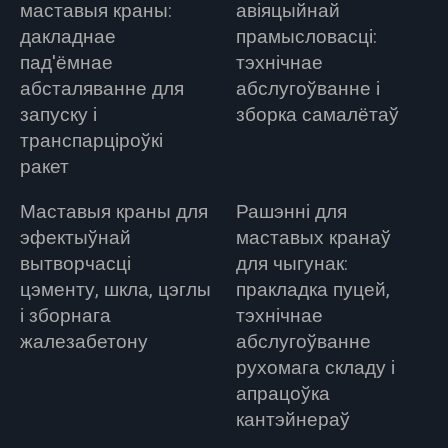
маставыя краны:
авіяцыйнай
дакладнае
прамысловасці:
пад'ёмнае
тэхнічнае
абсталяванне для
абслугоўванне і
запуску і
зборка самалётаў
транспарціроўкі
ракет
Маставыя краны для
Рашэнні для
эфектыўнай
маставых кранаў
вытворчасці
для чыгунак:
цэменту, шкла, цэглы
пракладка пуцей,
і зборнага
тэхнічнае
жалезабетону
абслугоўванне
рухомага складу і
апрацоўка
кантэйнераў