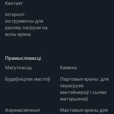
Кантакт
Інтэрнэт-
інструменты для
разліку нагрузкі на
колы крана
Прамысловасці
Магутнасць
Камень
Будаўніцтва мастоў
Партовыя краны: для
перагрузкі
кантэйнераў і сыпкіх
матэрыялаў
Аэракасмічныя
Маставыя краны для