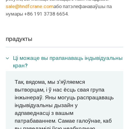
O‘zbekcha
sale@hndfcrane.com
або патэлефанаваўшы па
нумары +86 191 3738 6654.
прадукты
Ці можаце вы прапанаваць індывідуальны
кран?
Так, вядома, мы з'яўляемся
вытворцам, і ў нас ёсць свая група
інжынераў. Яны могуць распрацаваць
індывідуальны дызайн у
адпаведнасці з вашым
патрабаваннем. Самае галоўнае, каб
вы паведамілі ўсю неабходную