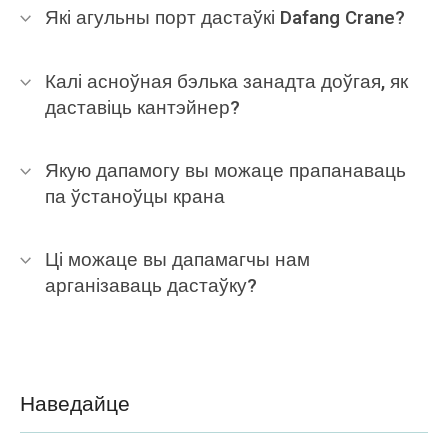
Які агульны порт дастаўкі Dafang Crane?
Калі асноўная бэлька занадта доўгая, як
даставіць кантэйнер?
Якую дапамогу вы можаце прапанаваць
па ўстаноўцы крана
Ці можаце вы дапамагчы нам
арганізаваць дастаўку?
Наведайце