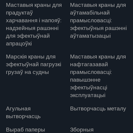
Маставыя краны для
Маставыя краны для
прадуктаў
аўтамабільнай
харчавання і напояў:
прамысловасці:
надзейныя рашэнні
эфектыўныя рашэнні
для эфектыўнай
аўтаматызацыі
апрацоўкі
Марскія краны для
Маставыя краны для
эфектыўнай пагрузкі
нафтагазавай
грузаў на судны
прамысловасці:
павышэнне
эфектыўнасці
эксплуатацыі
Агульная
Вытворчасць металу
вытворчасць
Выраб паперы
Зборныя