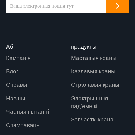
Аб
прадукты
Кампанія
Маставыя краны
Блогі
Казлавыя краны
Справы
Стрэлавыя краны
Навіны
Электрычныя
пад'ёмнікі
Частыя пытанні
Запчасткі крана
Спампаваць