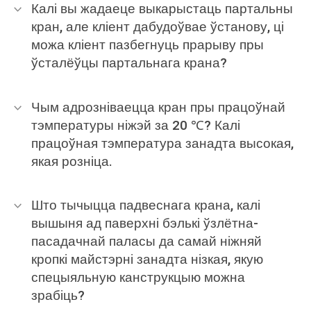
Калі вы жадаеце выкарыстаць партальны
кран, але кліент дабудоўвае ўстанову, ці
можа кліент пазбегнуць прарыву пры
ўсталёўцы партальнага крана?
Чым адрозніваецца кран пры працоўнай
тэмпературы ніжэй за 20 ℃? Калі
працоўная тэмпература занадта высокая,
якая розніца.
Што тычыцца падвеснага крана, калі
вышыня ад паверхні бэлькі ўзлётна-
пасадачнай паласы да самай ніжняй
кропкі майстэрні занадта нізкая, якую
спецыяльную канструкцыю можна
зрабіць?