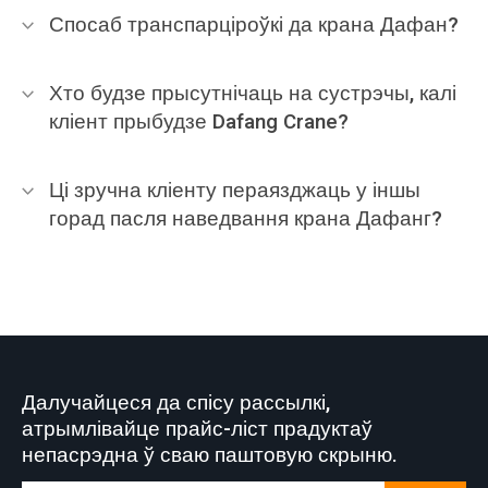
Спосаб транспарціроўкі да крана Дафан?
Хто будзе прысутнічаць на сустрэчы, калі
кліент прыбудзе Dafang Crane?
Ці зручна кліенту пераязджаць у іншы
горад пасля наведвання крана Дафанг?
Далучайцеся да спісу рассылкі,
атрымлівайце прайс-ліст прадуктаў
непасрэдна ў сваю паштовую скрыню.