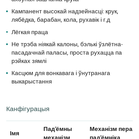
Кампанент высокай надзейнасці: крук,
лябёдка, барабан, кола, рухавік і г.д
Лёгкая праца
Не трэба ніякай калоны, бэлькі ўзлётна-
пасадачнай паласы, проста рухацца па
рэйках зямлі
Касцюм для вонкавага і ўнутранага
выкарыстання
Канфігурацыя
Пад'ёмны
Механізм перам
Імя
механізм
пад'ёмніка