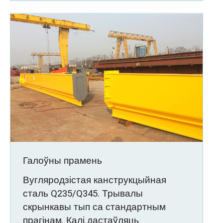
Галоўны прамень
Вугляродзістая канструкцыйная
сталь Q235/Q345. Трывалы
скрынкавы тып са стандартным
прагінам. Калі дастаўляць