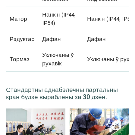
Нанкін (IP44,
Матор
Нанкін (IP44, IP54
IP54)
Рэдуктар
Дафан
Дафан
Уключаны ў
Тормаз
Уключаны ў рухав
рухавік
Стандартны аднабэлечны партальны
кран будзе выраблены за 30 дзён.