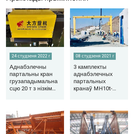
24 студзеня 2022 г
08 студзеня 2021 г
Аднабэлечны
3 камплекты
партальны кран
аднабэлечных
грузападымальна
партальных
сцю 20 т з нізкім
кранаў MH10t-
напорам,
S25m-H10m на
экспартаваны ў
продаж у
Туніс
Саудаўскую
Аравію