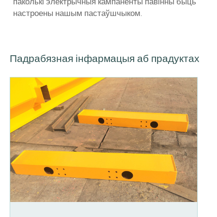
паколькі электрычныя кампаненты павінны быць
настроены нашым пастаўшчыком.
Падрабязная інфармацыя аб прадуктах