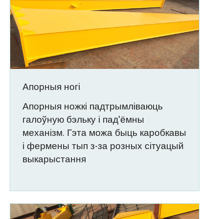
Апорныя ногі
Апорныя ножкі падтрымліваюць
галоўную бэльку і пад'ёмны
механізм. Гэта можа быць каробкавы
і фермены тып з-за розных сітуацый
выкарыстання