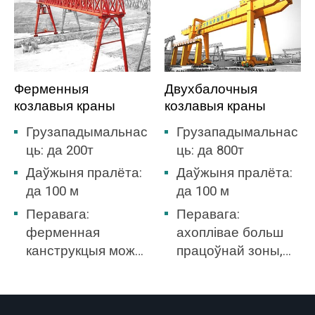
Ферменныя
Двухбалочныя
козлавыя краны
козлавыя краны
Грузападымальнас
Грузападымальнас
ць: да 200т
ць: да 800т
Даўжыня пралёта:
Даўжыня пралёта:
да 100 м
да 100 м
Перавага:
Перавага:
ферменная
ахоплівае больш
канструкцыя можа
працоўнай зоны,
вытрымліваць
няма неабходнасці
вялікі ціск ветру,
будаваць склад.
найлепшы выбар