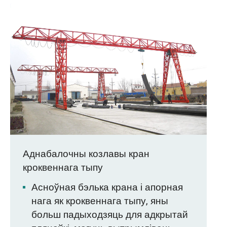
Аднабалочны козлавы кран
кроквеннага тыпу
Асноўная бэлька крана і апорная
нага як кроквеннага тыпу, яны
больш падыходзяць для адкрытай