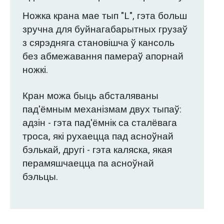
Ножка крана мае тып "L", гэта больш
зручна для буйнагабарытных грузаў
з сярэдняга становішча ў кансоль
без абмежавання памераў апорнай
ножкі.
Кран можа быць абсталяваны
пад'ёмным механізмам двух тыпаў:
адзін - гэта пад'ёмнік са сталёвага
троса, які рухаецца пад асноўнай
бэлькай, другі - гэта каляска, якая
перамяшчаецца па асноўнай
бэльцы.