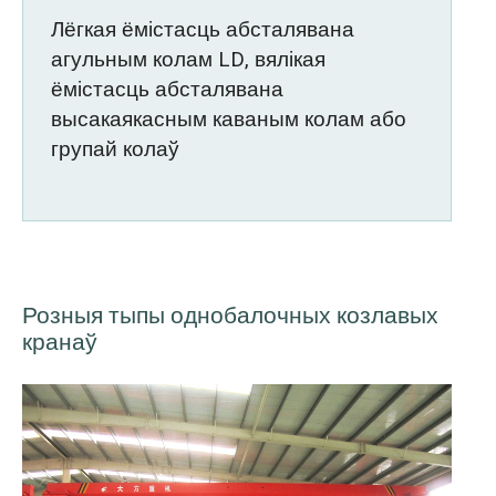
Лёгкая ёмістасць абсталявана
агульным колам LD, вялікая
ёмістасць абсталявана
высакаякасным каваным колам або
групай колаў
Розныя тыпы однобалочных козлавых
кранаў