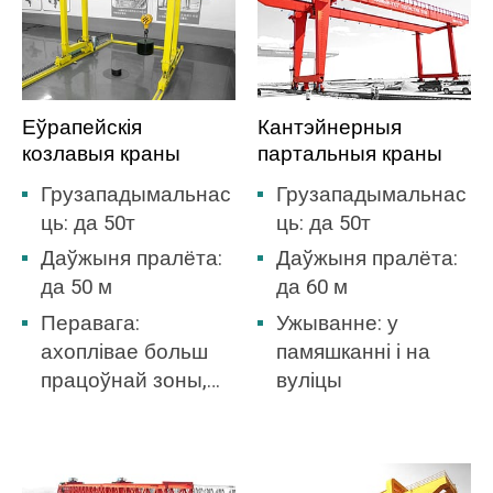
Еўрапейскія
Кантэйнерныя
козлавыя краны
партальныя краны
Грузападымальнас
Грузападымальнас
ць: да 50т
ць: да 50т
Даўжыня пралёта:
Даўжыня пралёта:
да 50 м
да 60 м
Перавага:
Ужыванне: у
ахоплівае больш
памяшканні і на
працоўнай зоны,
вуліцы
няма неабходнасці
будаваць склад