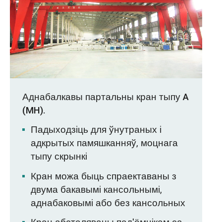
Аднабалкавы партальны кран тыпу A
(MH).
Падыходзіць для ўнутраных і
адкрытых памяшканняў, моцнага
тыпу скрынкі
Кран можа быць спраектаваны з
двума бакавымі кансольнымі,
аднабаковымі або без кансольных