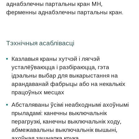
аднабэлечны партальны кран MH,
ферменны аднабэлечны партальны кран.
Тэхнічныя асаблівасці
Казлавыя краны хутчэй і лягчэй
усталёўваюцца і разбіраюцца, гэта
ідэальны выбар для выкарыстання на
арандаванай фабрыцы або на некалькіх
працоўных месцах
Абсталяваны ўсімі неабходнымі ахоўнымі
прыладамі: канечны выключальнік
перагрузкі, канечны выключальнік ходу,
абмежавальны выключальнік вышыні,
ахоўная зашчапка крука