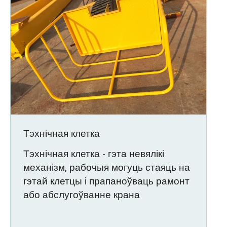
Тэхнічная клетка
Тэхнічная клетка - гэта невялікі
механізм, рабочыя могуць стаяць на
гэтай клетцы і прапаноўваць рамонт
або абслугоўванне крана