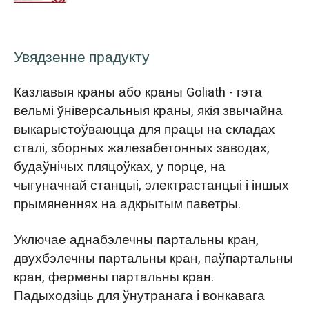
Увядзенне прадукту
Казлавыя краны або краны Goliath - гэта
вельмі ўніверсальныя краны, якія звычайна
выкарыстоўваюцца для працы на складах
сталі, зборных жалезабетонных заводах,
будаўнічых пляцоўках, у порце, на
чыгуначнай станцыі, электрастанцыі і іншых
прымяненнях на адкрытым паветры.
Уключае аднабэлечны партальны кран,
двухбэлечны партальны кран, паўпартальны
кран, фермены партальны кран.
Падыходзіць для ўнутранага і вонкавага