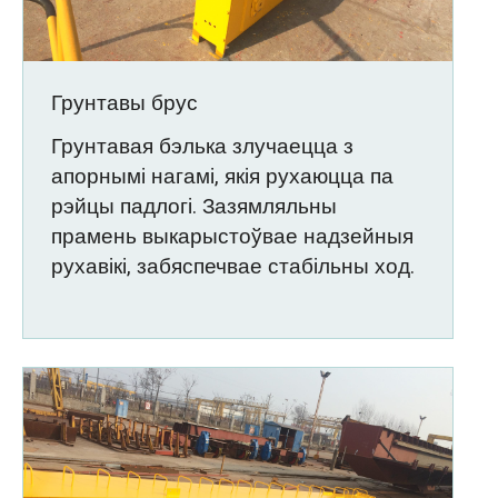
Грунтавы брус
Грунтавая бэлька злучаецца з
апорнымі нагамі, якія рухаюцца па
рэйцы падлогі. Зазямляльны
прамень выкарыстоўвае надзейныя
рухавікі, забяспечвае стабільны ход.