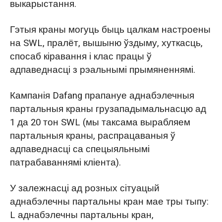
выкарыстання.
Гэтыя краны могуць быць цалкам настроены
на SWL, пралёт, вышыню ўздыму, хуткасць,
спосаб кіравання і клас працы ў
адпаведнасці з рэальнымі прымяненнямі.
Кампанія Dafang прапануе аднабэлечныя
партальныя краны грузападымальнасцю ад
1 да 20 тон SWL (мы таксама вырабляем
партальныя краны, распрацаваныя ў
адпаведнасці са спецыяльнымі
патрабаваннямі кліента).
У залежнасці ад розных сітуацый
аднабэлечны партальны кран мае тры тыпу:
L аднабэлечны партальны кран,