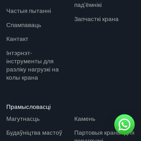
пад'ёмнікі
Частыя пытанні
Запчасткі крана
Спампаваць
Кантакт
Інтэрнэт-
інструменты для
разліку нагрузкі на
колы крана
Прамысловасці
Магутнасць
Камень
Будаўніцтва мастоў
Партовыя краны: для