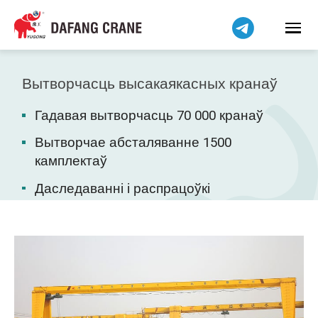
हिन्दी
Bahasa Indonesia
Bahasa Melayu
Tiếng Việt
Вытворчасць высакаякасных кранаў
简体中文
Гадавая вытворчасць 70 000 кранаў
বাংলা
فارسی
Вытворчае абсталяванне 1500
камплектаў
Pilipino
اردو
Даследаванні і распрацоўкі
Українська
Čeština
Kiswahili
Dansk
Norsk