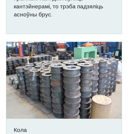
кантэйнерамі, то трэба падзяліць
асноўны брус.
Кола