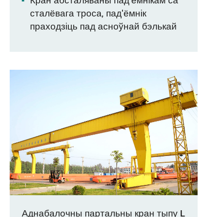
Кран абсталяваны пад'ёмнікам са
сталёвага троса, пад'ёмнік
праходзіць пад асноўнай бэлькай
Аднабалочны партальны кран тыпу L