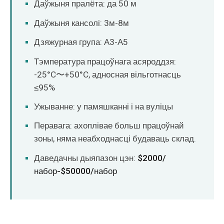
Даўжыня пралёта: да 50 м
Даўжыня кансолі: 3м-8м
Дзяжурная група: А3-А5
Тэмпература працоўнага асяроддзя:
-25°C〜+50°C, адносная вільготнасць
≤95%
Ужыванне: у памяшканні і на вуліцы
Перавага: ахоплівае больш працоўнай
зоны, няма неабходнасці будаваць склад.
Даведачны дыяпазон цэн:
$2000/
набор-$50000/набор