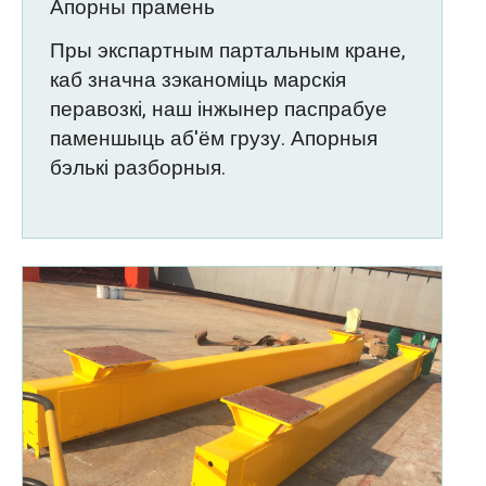
Апорны прамень
Пры экспартным партальным кране,
каб значна зэканоміць марскія
перавозкі, наш інжынер паспрабуе
паменшыць аб'ём грузу. Апорныя
бэлькі разборныя.