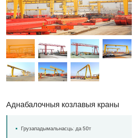
O‘zbekcha
Аднабалочныя козлавыя краны
Грузападымальнасць: да 50т