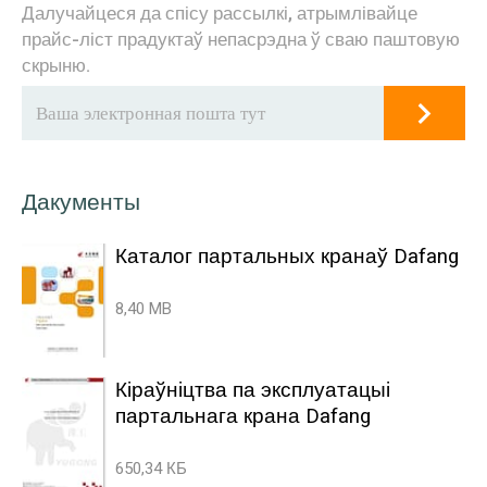
Далучайцеся да спісу рассылкі, атрымлівайце
прайс-ліст прадуктаў непасрэдна ў сваю паштовую
скрыню.
Дакументы
Каталог партальных кранаў Dafang
8,40 MB
Кіраўніцтва па эксплуатацыі
партальнага крана Dafang
650,34 КБ