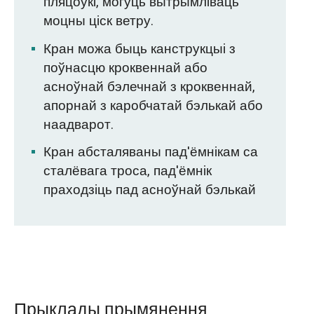
пляцоўкі, могуць вытрымліваць
моцны ціск ветру.
Кран можа быць канструкцыі з
поўнасцю кроквеннай або
асноўнай бэлечнай з кроквеннай,
апорнай з каробчатай бэлькай або
наадварот.
Кран абсталяваны пад'ёмнікам са
сталёвага троса, пад'ёмнік
праходзіць пад асноўнай бэлькай
Прыклады прымянення