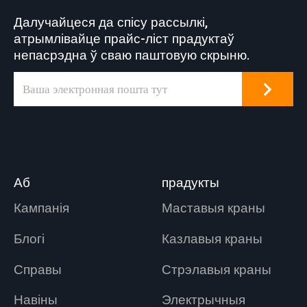
для адкрытага
Далучайцеся да спісу рассылкі,
двара.
атрымлівайце прайс-ліст прадуктаў
непасрэдна ў сваю паштовую скрыню.
Аб
прадукты
Кампанія
Маставыя краны
Блогі
Казлавыя краны
Справы
Стрэлавыя краны
Навіны
Электрычныя