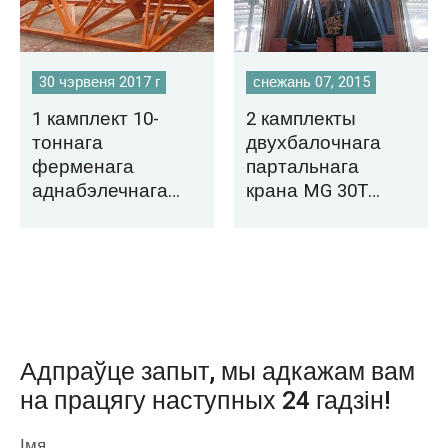
30 чэрвеня 2017 г
снежань 07, 2015
1 камплект 10-
2 камплекты
тоннага
двухбалочнага
ферменага
партальнага
аднабэлечнага
крана MG 30T
партальнага
Engineer
крана
дастаўлены ў
экспартаваны на
Пакістан
Філіпіны
Адпраўце запыт, мы адкажам вам
на працягу наступных 24 гадзін!
Імя