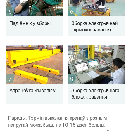
5
6
Пад'ёмнік у зборы
Зборка электрычнай
скрынкі кіравання
7
8
Апрацоўка жывапісу
Зборка электрычнага
блока кіравання
Парады: Тэрмін выканання кранаў з розным
напругай можа быць на 10-15 дзён больш,