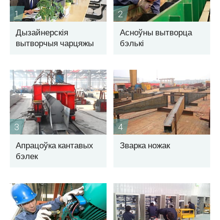
1
2
Дызайнерскія
Асноўны вытворца
вытворчыя чарцяжы
бэлькі
3
4
Апрацоўка кантавых
Зварка ножак
бэлек