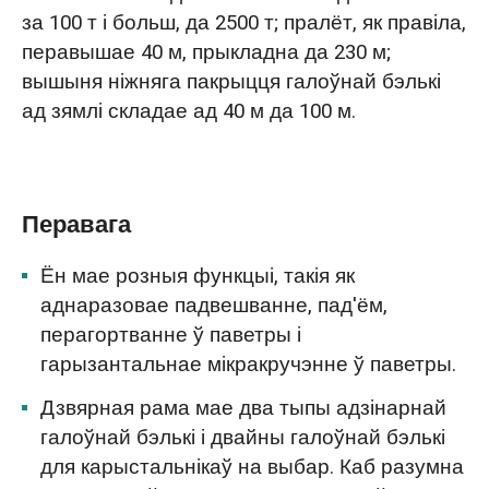
за 100 т і больш, да 2500 т; пралёт, як правіла,
перавышае 40 м, прыкладна да 230 м;
вышыня ніжняга пакрыцця галоўнай бэлькі
ад зямлі складае ад 40 м да 100 м.
Перавага
Ён мае розныя функцыі, такія як
аднаразовае падвешванне, пад'ём,
перагортванне ў паветры і
гарызантальнае мікракручэнне ў паветры.
Дзвярная рама мае два тыпы адзінарнай
галоўнай бэлькі і двайны галоўнай бэлькі
для карыстальнікаў на выбар. Каб разумна