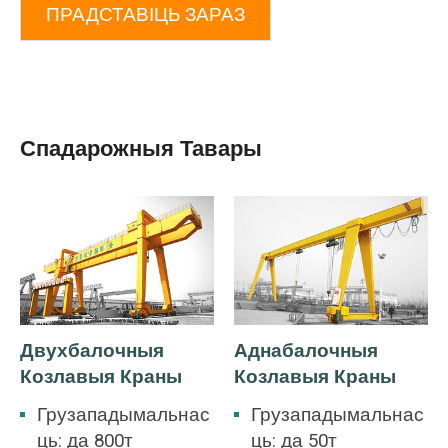
ПРАДСТАВІЦЬ ЗАРАЗ
Спадарожныя Тавары
Двухбалочныя
Аднабалочныя
Козлавыя Краны
Козлавыя Краны
Грузападымальнас
Грузападымальнас
ць: да 800т
ць: да 50т