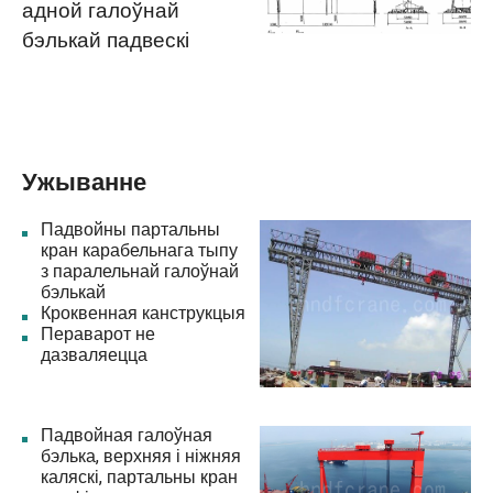
адной галоўнай
бэлькай падвескі
Ужыванне
Падвойны партальны
кран карабельнага тыпу
з паралельнай галоўнай
бэлькай
Кроквенная канструкцыя
Пераварот не
дазваляецца
Падвойная галоўная
бэлька, верхняя і ніжняя
каляскі, партальны кран