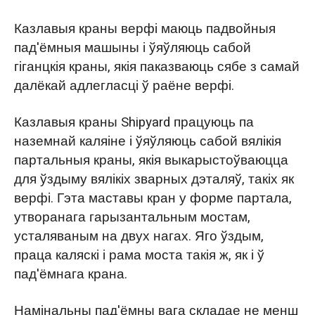
Казлавыя краны верфі маюць падвойныя
пад'ёмныя машыны і ўяўляюць сабой
гіганцкія краны, якія паказваюць сябе з самай
далёкай адлегласці ў раёне верфі.
Казлавыя краны Shipyard працуюць па
наземнай каляіне і ўяўляюць сабой вялікія
партальныя краны, якія выкарыстоўваюцца
для ўздыму вялікіх зварных дэталяў, такіх як
верфі. Гэта маставы кран у форме партала,
утворанага гарызантальным мостам,
усталяваным на двух нагах. Яго ўздым,
праца каляскі і рама моста такія ж, як і ў
пад'ёмнага крана.
Намінальны пад'ёмны вага складае не менш