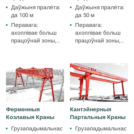
Даўжыня пралёта:
Даўжыня пралёта:
да 100 м
да 50 м
Перавага:
Перавага:
ахоплівае больш
ахоплівае больш
працоўнай зоны,
працоўнай зоны,
няма неабходнасці
няма неабходнасці
будаваць склад.
будаваць склад.
Ферменныя
Кантэйнерныя
Козлавыя Краны
Партальныя Краны
Грузападымальнас
Грузападымальнас