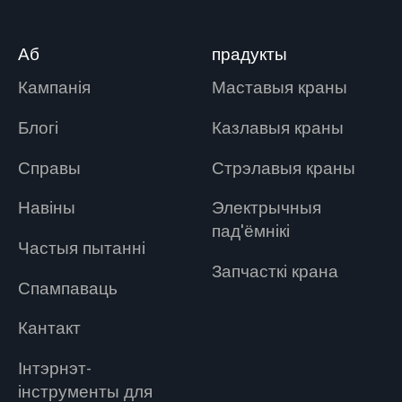
Аб
прадукты
Кампанія
Маставыя краны
Блогі
Казлавыя краны
Справы
Стрэлавыя краны
Навіны
Электрычныя
пад'ёмнікі
Частыя пытанні
Запчасткі крана
Спампаваць
Кантакт
Інтэрнэт-
інструменты для