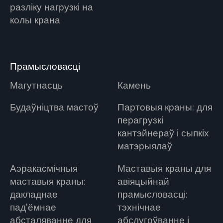
разліку нагрузкі на
колы крана
Прамысловасці
Магутнасць
Камень
Будаўніцтва мастоў
Партовыя краны: для
перагрузкі
кантэйнераў і сыпкіх
матэрыялаў
Аэракасмічныя
Маставыя краны для
маставыя краны:
авіяцыйнай
дакладнае
прамысловасці:
пад'ёмнае
тэхнічнае
абсталяванне для
абслугоўванне і