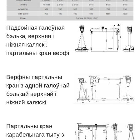
Падвойная галоўная
бэлька, верхняя і
ніжняя каляскі,
партальны кран верфі
Верфны партальны
кран з адной галоўнай
бэлькай верхняй і
ніжняй каляскі
Партальны кран
карабельнага тыпу з