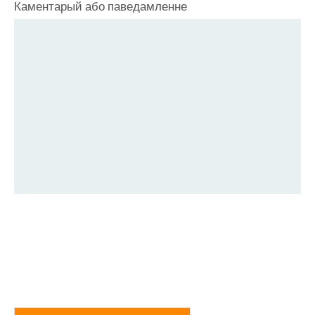
Каментарый або паведамленне