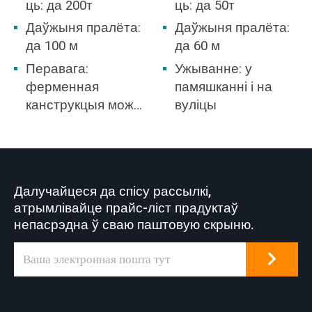
ць: да 200т
ць: да 50т
Даўжыня пралёта:
Даўжыня пралёта:
да 100 м
да 60 м
Перавага:
Ужыванне: у
ферменная
памяшканні і на
канструкцыя можа
вуліцы
вытрымліваць
вялікі ціск ветру,
найлепшы выбар
для адкрытага
Далучайцеся да спісу рассылкі,
двара.
атрымлівайце прайс-ліст прадуктаў
непасрэдна ў сваю паштовую скрыню.