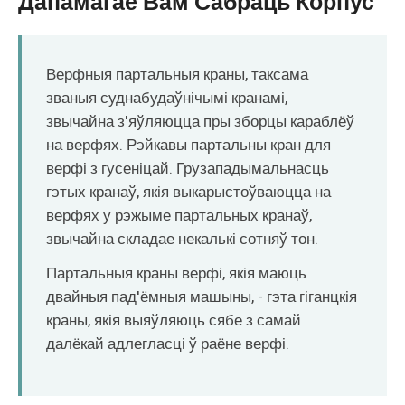
Дапамагае Вам Сабраць Корпус
O‘zbekcha
Верфныя партальныя краны, таксама
званыя суднабудаўнічымі кранамі,
звычайна з'яўляюцца пры зборцы караблёў
на верфях. Рэйкавы партальны кран для
верфі з гусеніцай. Грузападымальнасць
гэтых кранаў, якія выкарыстоўваюцца на
верфях у рэжыме партальных кранаў,
звычайна складае некалькі сотняў тон.
Партальныя краны верфі, якія маюць
двайныя пад'ёмныя машыны, - гэта гіганцкія
краны, якія выяўляюць сябе з самай
далёкай адлегласці ў раёне верфі.