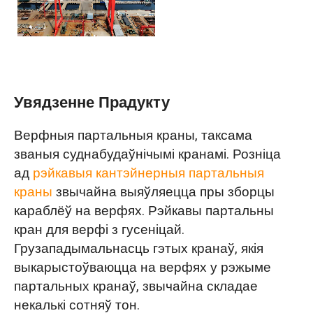
Увядзенне Прадукту
Верфныя партальныя краны, таксама
званыя суднабудаўнічымі кранамі. Розніца
ад
рэйкавыя кантэйнерныя партальныя
краны
звычайна выяўляецца пры зборцы
караблёў на верфях. Рэйкавы партальны
кран для верфі з гусеніцай.
Грузападымальнасць гэтых кранаў, якія
выкарыстоўваюцца на верфях у рэжыме
партальных кранаў, звычайна складае
некалькі сотняў тон.