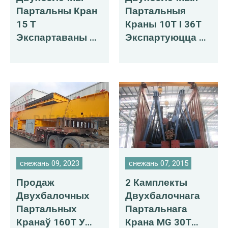
Партальны Кран
Партальныя
15 Т
Краны 10T І 36T
Экспартаваны Ў
Экспартуюцца Ў
Чылі
Расію
снежань 09, 2023
снежань 07, 2015
Продаж
2 Камплекты
Двухбалочных
Двухбалочнага
Партальных
Партальнага
Кранаў 160T У
Крана MG 30T