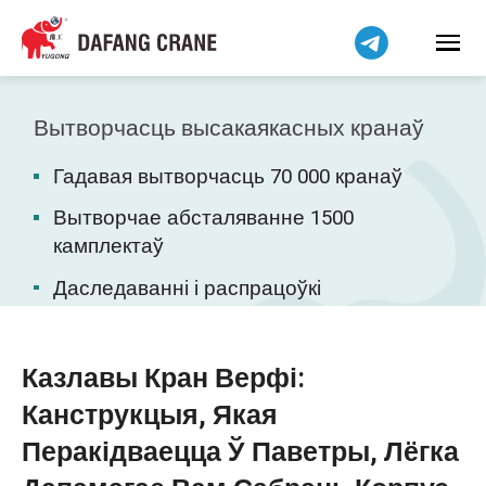
हिन्दी
Bahasa Indonesia
Bahasa Melayu
Tiếng Việt
Вытворчасць высакаякасных кранаў
简体中文
Гадавая вытворчасць 70 000 кранаў
বাংলা
فارسی
Вытворчае абсталяванне 1500
камплектаў
Pilipino
اردو
Даследаванні і распрацоўкі
Українська
Čeština
Казлавы Кран Верфі:
Kiswahili
Канструкцыя, Якая
Dansk
Перакідваецца Ў Паветры, Лёгка
Norsk