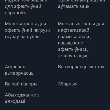
надзейныя рашэнні
эфектыўныя рашэнні
для эфектыўнай
аўтаматызацыі
апрацоўкі
Марскія краны для
Маставыя краны для
эфектыўнай пагрузкі
нафтагазавай
грузаў на судны
прамысловасці:
павышэнне
эфектыўнасці
эксплуатацыі
Агульная
Вытворчасць металу
вытворчасць
Выраб паперы
Зборныя
Абыходжанне з
адходамі