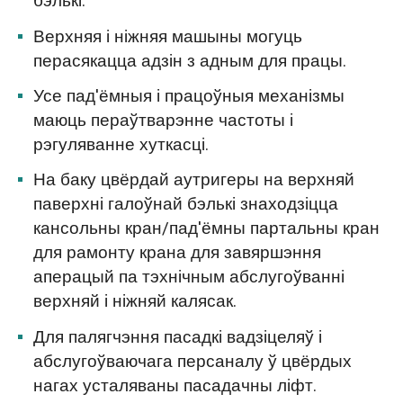
бэлькі.
Верхняя і ніжняя машыны могуць
перасякацца адзін з адным для працы.
Усе пад'ёмныя і працоўныя механізмы
маюць пераўтварэнне частоты і
рэгуляванне хуткасці.
На баку цвёрдай аутригеры на верхняй
паверхні галоўнай бэлькі знаходзіцца
кансольны кран/пад'ёмны партальны кран
для рамонту крана для завяршэння
аперацый па тэхнічным абслугоўванні
верхняй і ніжняй калясак.
Для палягчэння пасадкі вадзіцеляў і
абслугоўваючага персаналу ў цвёрдых
нагах усталяваны пасадачны ліфт.