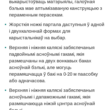
выкарыстоўваць матэрыялы, галоўная
бэлька мае аптымізаваную канструкцыю з
пераменным перасекам.
Жорсткія ножкі партала даступныя ў адной
і двухкалоннай формах для
карыстальнікаў на выбар.
Верхняя і ніжняя каляскі забяспечаныя
падвойнымі асноўнымі гакамі, якія
размешчаны на двух вонкавых баках
асноўнай бэлькі, але могуць
перамяшчацца ў бакі на 0-20 м паасобку
або адначасова.
Верхняя і ніжняя каляскі забяспечаныя
асноўнымі і дапаможнымі гакамі, якія
размяшчаюцца ніжэй цэнтра асноўнай