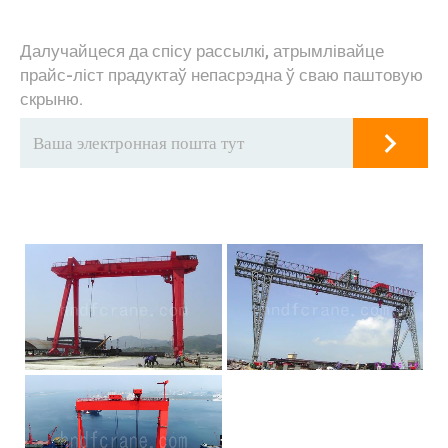
Далучайцеся да спісу рассылкі, атрымлівайце
прайс-ліст прадуктаў непасрэдна ў сваю паштовую
скрыню.