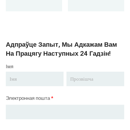
Марока
Engineer
Дастаўлены Ў
Пакістан
Адпраўце Запыт, Мы Адкажам Вам
На Працягу Наступных 24 Гадзін!
Імя
Электронная пошта
*