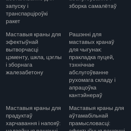
запуску і
зборка самалётаў
транспарціроўкі
ракет
Маставыя краны для
Рашэнні для
эфектыўнай
маставых кранаў
вытворчасці
для чыгунак:
цэменту, шкла, цэглы
пракладка пуцей,
і зборнага
тэхнічнае
жалезабетону
абслугоўванне
рухомага складу і
апрацоўка
кантэйнераў
Маставыя краны для
Маставыя краны для
прадуктаў
аўтамабільнай
харчавання і напояў:
прамысловасці: