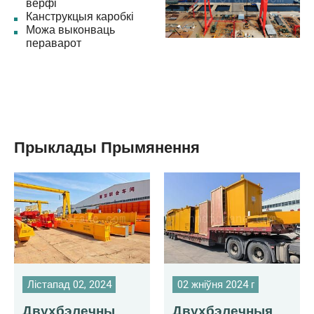
верфі
Канструкцыя каробкі
Можа выконваць
пераварот
Прыклады Прымянення
Лістапад 02, 2024
02 жніўня 2024 г
Двухбэлечны
Двухбэлечныя