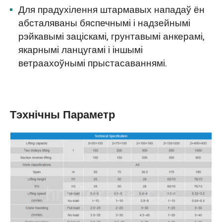
Для прадухілення штармавых нападаў ён
абсталяваны бяспечнымі і надзейнымі
рэйкавымі заціскамі, грунтавымі анкерамі,
якарнымі ланцугамі і іншымі
ветраахоўнымі прыстасаваннямі.
Тэхнічны Параметр