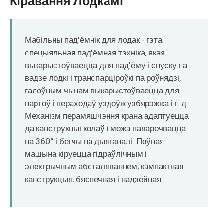
Кіравання Лодкамі
O‘zbekcha
Мабільны пад'ёмнік для лодак - гэта
спецыяльная пад'ёмная тэхніка, якая
выкарыстоўваецца для пад'ёму і спуску па
вадзе лодкі і транспарціроўкі па роўнядзі,
галоўным чынам выкарыстоўваецца для
партоў і пераходаў уздоўж узбярэжжа і г. д.
Механізм перамяшчэння крана адаптуецца
да канструкцыі колаў і можа паварочвацца
на 360° і бегчы па дыяганалі. Поўная
машына кіруецца гідраўлічным і
электрычным абсталяваннем, кампактная
канструкцыя, бяспечная і надзейная.