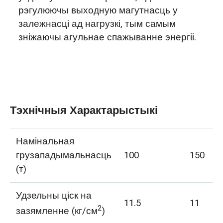
рэгулюючы выходную магутнасць у
залежнасці ад нагрузкі, тым самым
зніжаючы агульнае спажыванне энергіі.
Тэхнічныя Характарыстыкі
Намінальная
грузападымальнасць
100
150
(т)
Удзельны ціск на
11.5
11
2
зазямленне (кг/см
)