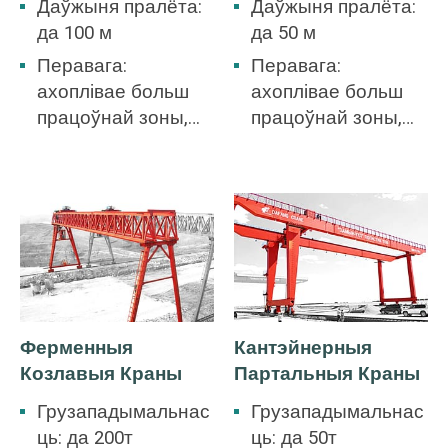
Даўжыня пралёта:
Даўжыня пралёта:
да 100 м
да 50 м
Перавага:
Перавага:
ахоплівае больш
ахоплівае больш
працоўнай зоны,
працоўнай зоны,
няма неабходнасці
няма неабходнасці
будаваць склад.
будаваць склад.
Ферменныя
Кантэйнерныя
Козлавыя Краны
Партальныя Краны
Грузападымальнас
Грузападымальнас
ць: да 200т
ць: да 50т