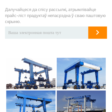
Далучайцеся да спісу рассылкі, атрымлівайце
прайс-ліст прадуктаў непасрэдна ў сваю паштовую
скрыню.