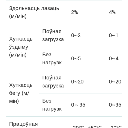
Здольнасць лазаць
2%
4%
(м/мін)
Поўная
0~2
0~1
Хуткасць
загрузка
ўздыму
Без
(м/мін)
0~5
0~4
нагрузкі
Поўная
0~20
0~20
Хуткасць
загрузка
бегу (м/
Без
мін)
0～35
0~35
нагрузкі
Працоўная
-20℃~+50℃
-20℃~