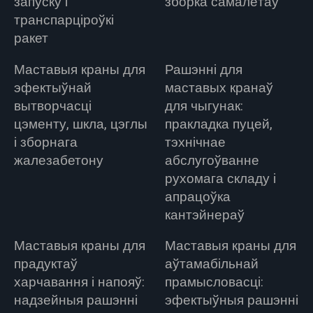
запуску і
зборка самалётаў
транспарціроўкі
ракет
Маставыя краны для
Рашэнні для
эфектыўнай
маставых кранаў
вытворчасці
для чыгунак:
цэменту, шкла, цэглы
пракладка пуцей,
і зборнага
тэхнічнае
жалезабетону
абслугоўванне
рухомага складу і
апрацоўка
кантэйнераў
Маставыя краны для
Маставыя краны для
прадуктаў
аўтамабільнай
харчавання і напояў:
прамысловасці:
надзейныя рашэнні
эфектыўныя рашэнні