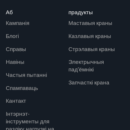
Аб
прадукты
Кампанія
Маставыя краны
Блогі
Казлавыя краны
Справы
Стрэлавыя краны
Навіны
Электрычныя
пад'ёмнікі
Частыя пытанні
Запчасткі крана
Спампаваць
Кантакт
Інтэрнэт-
інструменты для
разліку нагрузкі на