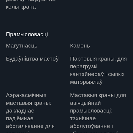
колы крана
Прамысловасці
Магутнасць
Камень
Будаўніцтва мастоў
Партовыя краны: для
перагрузкі
кантэйнераў і сыпкіх
матэрыялаў
Аэракасмічныя
Маставыя краны для
маставыя краны:
авіяцыйнай
дакладнае
прамысловасці:
пад'ёмнае
тэхнічнае
абсталяванне для
абслугоўванне і