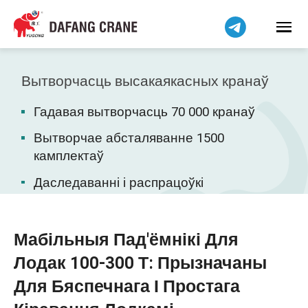
हिन्दी
Bahasa Indonesia
Bahasa Melayu
Tiếng Việt
Вытворчасць высакаякасных кранаў
简体中文
Гадавая вытворчасць 70 000 кранаў
বাংলা
فارسی
Вытворчае абсталяванне 1500
камплектаў
Pilipino
اردو
Даследаванні і распрацоўкі
Українська
Čeština
Мабільныя Пад'ёмнікі Для
Kiswahili
Лодак 100-300 Т: Прызначаны
Dansk
Для Бяспечнага І Простага
Norsk