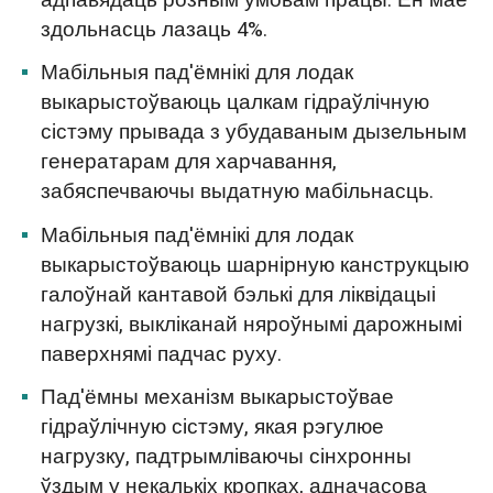
здольнасць лазаць 4%.
Мабільныя пад'ёмнікі для лодак
выкарыстоўваюць цалкам гідраўлічную
сістэму прывада з убудаваным дызельным
генератарам для харчавання,
забяспечваючы выдатную мабільнасць.
Мабільныя пад'ёмнікі для лодак
выкарыстоўваюць шарнірную канструкцыю
галоўнай кантавой бэлькі для ліквідацыі
нагрузкі, выкліканай няроўнымі дарожнымі
паверхнямі падчас руху.
Пад'ёмны механізм выкарыстоўвае
гідраўлічную сістэму, якая рэгулюе
нагрузку, падтрымліваючы сінхронны
ўздым у некалькіх кропках, адначасова