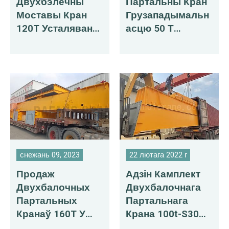
Двухбэлечны
Партальны Кран
Моставы Кран
Грузападымальн
120T Усталяваны
Асцю 50 Т
Ў Інданезіі
Пастаўлены Ў
Расію
снежань 09, 2023
22 лютага 2022 г
Продаж
Адзін Камплект
Двухбалочных
Двухбалочнага
Партальных
Партальнага
Кранаў 160T У
Крана 100t-S30m-
Марока
H16m