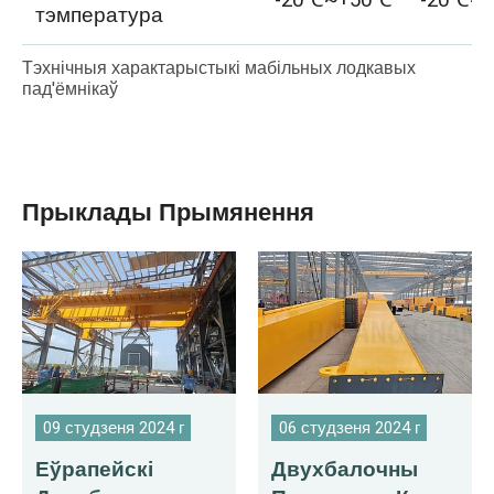
тэмпература
Тэхнічныя характарыстыкі мабільных лодкавых
пад'ёмнікаў
Прыклады Прымянення
09 студзеня 2024 г
06 студзеня 2024 г
Еўрапейскі
Двухбалочны