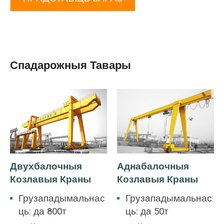
Спадарожныя Тавары
Двухбалочныя
Аднабалочныя
Козлавыя Краны
Козлавыя Краны
Грузападымальнас
Грузападымальнас
ць: да 800т
ць: да 50т