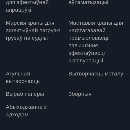
для эфектыўнай
аўтаматызацыі
апрацоўкі
Марскія краны для
Маставыя краны для
эфектыўнай пагрузкі
нафтагазавай
грузаў на судны
прамысловасці:
павышэнне
эфектыўнасці
эксплуатацыі
Агульная
Вытворчасць металу
вытворчасць
Выраб паперы
Зборныя
Абыходжанне з
адходамі