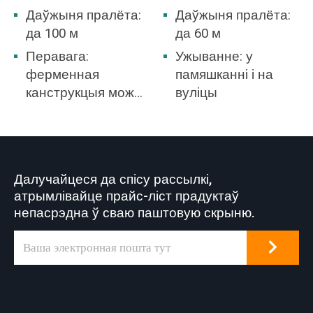
Даўжыня пралёта:
Даўжыня пралёта:
да 100 м
да 60 м
Перавага:
Ужыванне: у
ферменная
памяшканні і на
канструкцыя можа
вуліцы
вытрымліваць
вялікі ціск ветру,
найлепшы выбар
для адкрытага
Далучайцеся да спісу рассылкі,
двара.
атрымлівайце прайс-ліст прадуктаў
непасрэдна ў сваю паштовую скрыню.