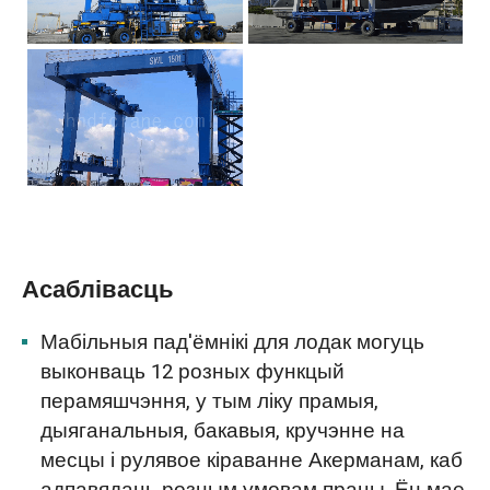
Асаблівасць
Мабільныя пад'ёмнікі для лодак могуць
выконваць 12 розных функцый
перамяшчэння, у тым ліку прамыя,
дыяганальныя, бакавыя, кручэнне на
месцы і рулявое кіраванне Акерманам, каб
адпавядаць розным умовам працы. Ён мае