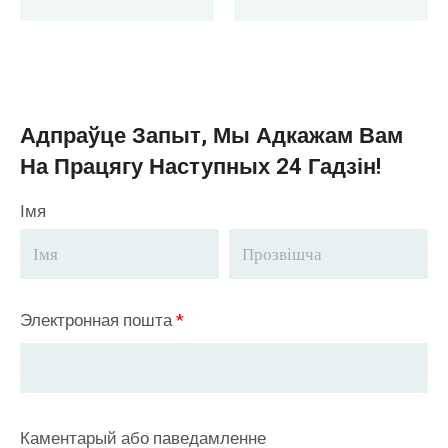
Экспартаваны Ва
Узбекістан
Адпраўце Запыт, Мы Адкажам Вам
На Працягу Наступных 24 Гадзін!
Імя
Электронная пошта
*
Каментарый або паведамленне