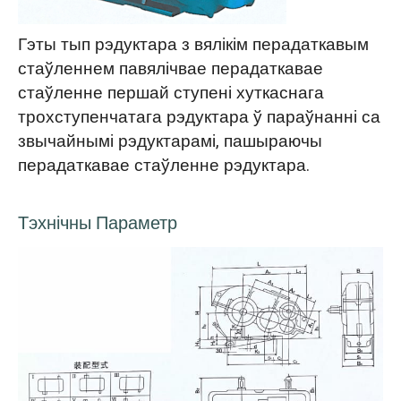
Гэты тып рэдуктара з вялікім перадаткавым
стаўленнем павялічвае перадаткавае
стаўленне першай ступені хуткаснага
трохступенчатага рэдуктара ў параўнанні са
звычайнымі рэдуктарамі, пашыраючы
перадаткавае стаўленне рэдуктара.
Тэхнічны Параметр