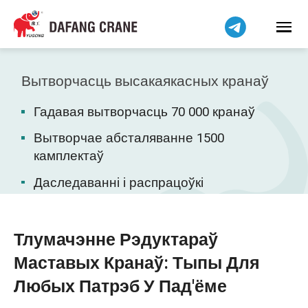
हिन्दी
Bahasa Indonesia
Bahasa Melayu
Tiếng Việt
Вытворчасць высакаякасных кранаў
简体中文
Гадавая вытворчасць 70 000 кранаў
বাংলা
فارسی
Вытворчае абсталяванне 1500
камплектаў
Pilipino
اردو
Даследаванні і распрацоўкі
Українська
Čeština
Тлумачэнне Рэдуктараў
Kiswahili
Маставых Кранаў: Тыпы Для
Dansk
Любых Патрэб У Пад'ёме
Norsk