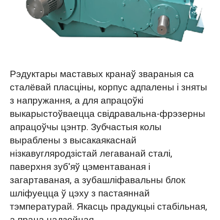
Рэдуктары маставых кранаў звараныя са
сталёвай пласціны, корпус адпалены і зняты
з напружання, а для апрацоўкі
выкарыстоўваецца свідравальна-фрэзерны
апрацоўчы цэнтр. Зубчастыя колы
выраблены з высакаякаснай
нізкавугляродзістай легаванай сталі,
паверхня зуб'яў цэментаваная і
загартаваная, а зубашліфавальны блок
шліфуецца ў цэху з пастаяннай
тэмпературай. Якасць прадукцыі стабільная,
а праца надзейная.