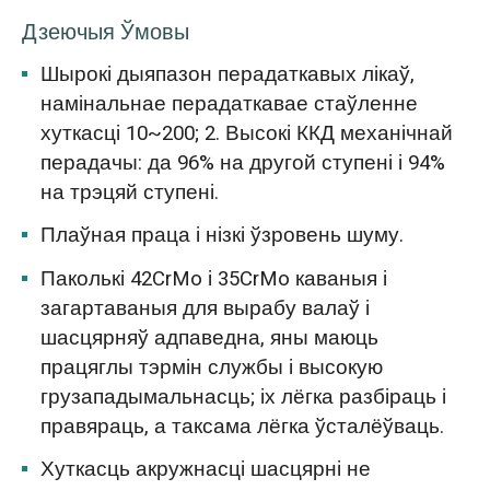
Дзеючыя Ўмовы
Шырокі дыяпазон перадаткавых лікаў,
намінальнае перадаткавае стаўленне
хуткасці 10~200; 2. Высокі ККД механічнай
перадачы: да 96% на другой ступені і 94%
на трэцяй ступені.
Плаўная праца і нізкі ўзровень шуму.
Паколькі 42CrMo і 35CrMo каваныя і
загартаваныя для вырабу валаў і
шасцярняў адпаведна, яны маюць
працяглы тэрмін службы і высокую
грузападымальнасць; іх лёгка разбіраць і
правяраць, а таксама лёгка ўсталёўваць.
Хуткасць акружнасці шасцярні не