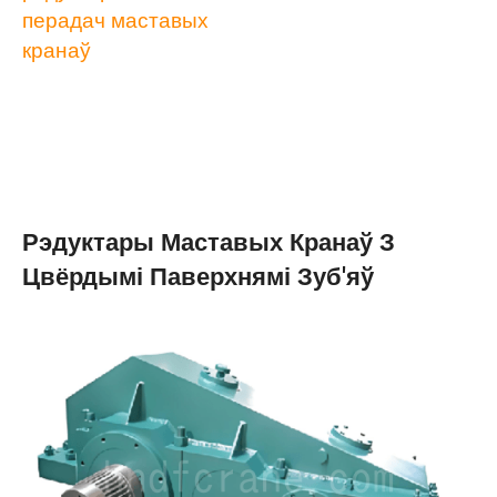
перадач маставых
кранаў
Рэдуктары Маставых Кранаў З
Цвёрдымі Паверхнямі Зуб'яў