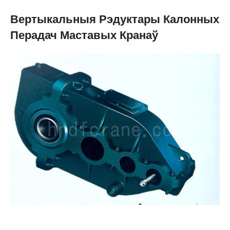
Вертыкальныя Рэдуктары Калонных
Перадач Маставых Кранаў