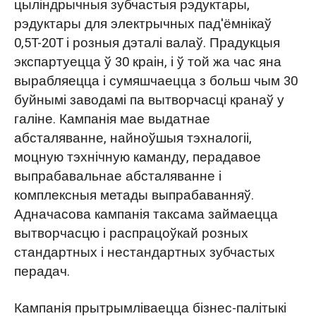
цыліндрычныя зубчастыя рэдуктары,
рэдуктары для электрычных пад'ёмнікаў
0,5T-20T і розныя дэталі валаў. Прадукцыя
экспартуецца ў 30 краін, і ў той жа час яна
вырабляецца і сумяшчаецца з больш чым 30
буйнымі заводамі па вытворчасці кранаў у
галіне. Кампанія мае выдатнае
абсталяванне, найноўшыя тэхналогіі,
моцную тэхнічную каманду, перадавое
выпрабавальнае абсталяванне і
комплексныя метады выпрабаванняў.
Адначасова кампанія таксама займаецца
вытворчасцю і распрацоўкай розных
стандартных і нестандартных зубчастых
перадач.
Кампанія прытрымліваецца бізнес-палітыкі