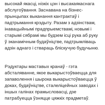
высокай якасці, нізкіх цэн і высакаякаснага
абслугоўвання. Заснавана на бізнес-
прынцыпах выканання кантрактаў і
падтрымання крэдыту. Разам з адзінствам,
інавацыйнымі прадпрыемствамі, новымі і
старымі сябрамі мы будзем ісці рука аб руку
ў эканамічным будаўніцтве, падтрымліваць
адзін аднаго і ствараць бліскучую будучыню.
Рэдуктары маставых кранаў - гэта
абсталяванне, якое выкарыстоўваецца для
запаволення і шырока выкарыстоўваецца ў
доках, будаўніцтве, сталеліцейных заводах і
іншых галінах прамысловасці, дзе
патрабуецца ўзняцце цяжкіх прадметаў.