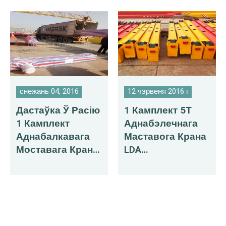
снежань 04, 2016
12 чэрвеня 2016 г
Дастаўка Ў Расію
1 Камплект 5T
1 Камплект
Аднабэлечнага
Аднабалкавага
Маставога Крана
Моставага Крана
LDA
5T Мадэлі LD
Экспартаваны Ў
Бангладэш