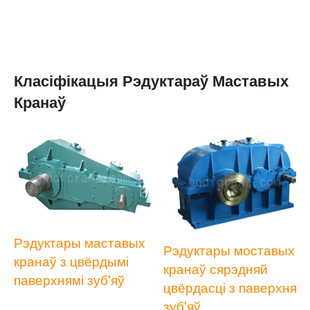
Класіфікацыя Рэдуктараў Маставых
Кранаў
Рэдуктары маставых
Рэдуктары моставых
кранаў з цвёрдымі
кранаў сярэдняй
паверхнямі зуб'яў
цвёрдасці з паверхняй
зуб'яў