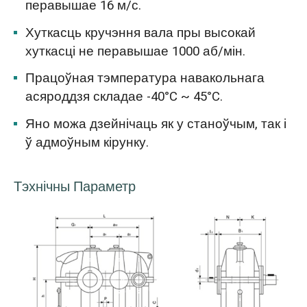
перавышае 16 м/с.
Хуткасць кручэння вала пры высокай
хуткасці не перавышае 1000 аб/мін.
Працоўная тэмпература навакольнага
асяроддзя складае -40°C ~ 45°C.
Яно можа дзейнічаць як у станоўчым, так і
ў адмоўным кірунку.
Тэхнічны Параметр