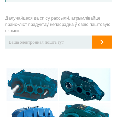
Далучайцеся да спісу рассылкі, атрымлівайце
прайс-ліст прадуктаў непасрэдна ў сваю паштовую
скрыню.