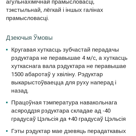
агульнахімічнай прамысловасці,
тэкстыльнай, лёгкай і іншых галінах
прамысловасці.
Дзеючыя Ўмовы
Кругавая хуткасць зубчастай перадачы
рэдуктара не перавышае 4 м/с, а хуткасць
хуткаснага вала рэдуктара не перавышае
1500 абаротаў у хвіліну. Рэдуктар
выкарыстоўваецца для руху наперад і
назад.
Працоўная тэмпература навакольнага
асяроддзя рэдуктара складае ад -40
градусаў Цэльсія да +40 градусаў Цэльсія
Гэты рэдуктар мае дзевяць перадаткавых