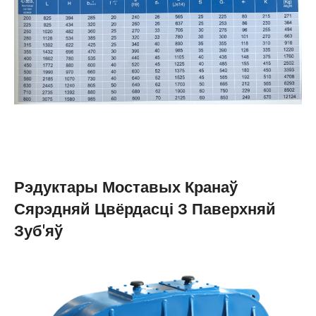
Рэдуктары Моставых Кранаў
Сярэдняй Цвёрдасці З Паверхняй
Зуб'яў