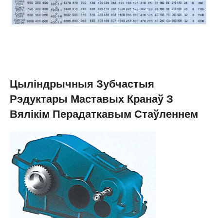
Цыліндрычныя Зубчастыя
Рэдуктары Маставых Кранаў З
Вялікім Перадаткавым Стаўленнем