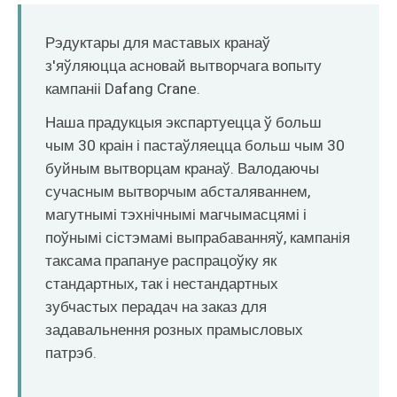
O‘zbekcha
Рэдуктары для маставых кранаў
з'яўляюцца асновай вытворчага вопыту
кампаніі Dafang Crane.
Наша прадукцыя экспартуецца ў больш
чым 30 краін і пастаўляецца больш чым 30
буйным вытворцам кранаў. Валодаючы
сучасным вытворчым абсталяваннем,
магутнымі тэхнічнымі магчымасцямі і
поўнымі сістэмамі выпрабаванняў, кампанія
таксама прапануе распрацоўку як
стандартных, так і нестандартных
зубчастых перадач на заказ для
задавальнення розных прамысловых
патрэб.