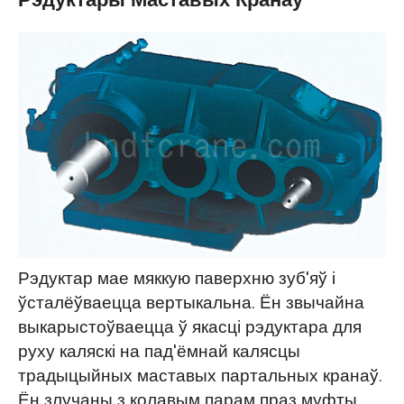
Рэдуктары Маставых Кранаў
Рэдуктар мае мяккую паверхню зуб'яў і
ўсталёўваецца вертыкальна. Ён звычайна
выкарыстоўваецца ў якасці рэдуктара для
руху каляскі на пад'ёмнай калясцы
традыцыйных маставых партальных кранаў.
Ён злучаны з колавым парам праз муфты,