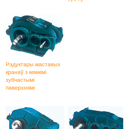
Рэдуктары маставых
кранаў з мяккімі
зубчастымі
паверхнямі