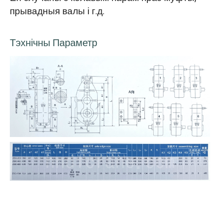
прывадныя валы і г.д.
Тэхнічны Параметр