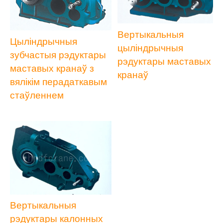
Вертыкальныя
Цыліндрычныя
цыліндрычныя
зубчастыя рэдуктары
рэдуктары маставых
маставых кранаў з
кранаў
вялікім перадаткавым
стаўленнем
Вертыкальныя
рэдуктары калонных