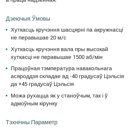
Дзеючыя Ўмовы
Хуткасць кручэння шасцярні па акружнасці
не перавышае 20 м/с
Хуткасць кручэння вала пры высокай
хуткасці не перавышае 1500 аб/мін
Працоўная тэмпература навакольнага
асяроддзя складае ад -40 градусаў Цэльсія
да +45 градусаў Цэльсія
Можа рухацца як у станоўчым, так і ў
адмоўным кірунку
Тэхнічны Параметр