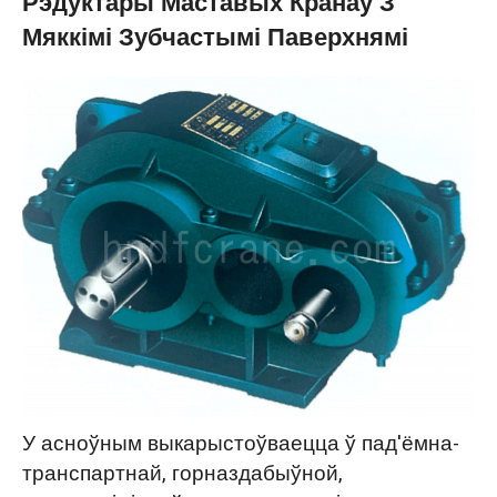
Рэдуктары Маставых Кранаў З
Мяккімі Зубчастымі Паверхнямі
У асноўным выкарыстоўваецца ў пад'ёмна-
транспартнай, горназдабыўной,