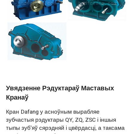
Увядзенне Рэдуктараў Маставых
Кранаў
Кран Dafang у асноўным вырабляе
зубчастыя рэдуктары QY, ZQ, ZSC і іншыя
тыпы зуб'яў сярэдняй і цвёрдасці, а таксама