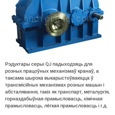
Рэдуктары серыі QJ падыходзяць для
розных працоўных механізмаў кранаў, а
таксама шырока выкарыстоўваюцца ў
трансмісійных механізмах розных машын і
абсталявання, такіх як транспарт, металургія,
горназдабыўная прамысловасць, хімічная
прамысловасць, лёгкая прамысловасць і г.д.