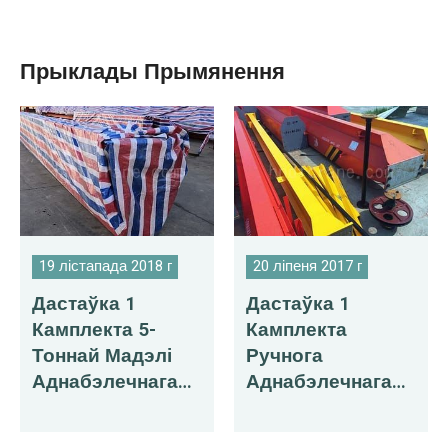
Прыклады Прымянення
19 лістапада 2018 г
20 ліпеня 2017 г
Дастаўка 1
Дастаўка 1
Камплекта 5-
Камплекта
Тоннай Мадэлі
Ручнога
Аднабэлечнага
Аднабэлечнага
Моставага Крана
Моставага Крана
Ў Балівію
На Маўрыкій