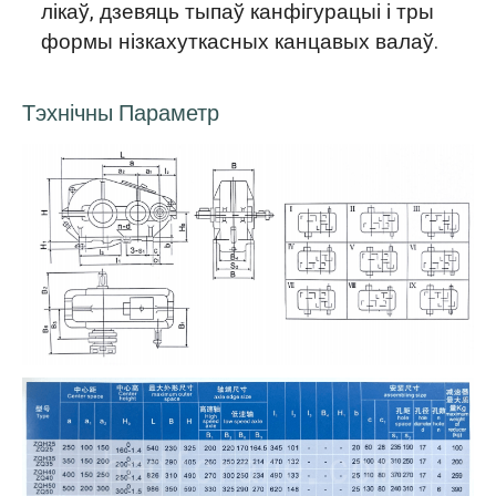
лікаў, дзевяць тыпаў канфігурацыі і тры
формы нізкахуткасных канцавых валаў.
Тэхнічны Параметр