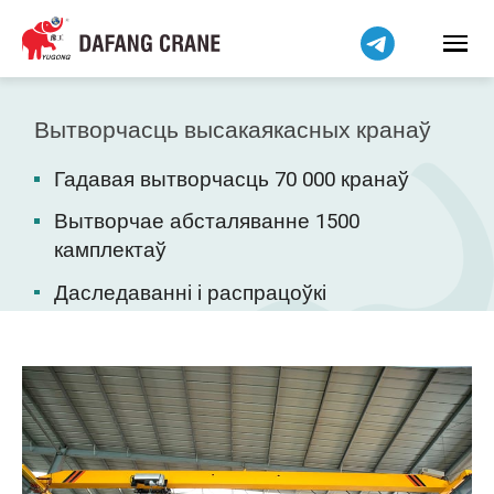
हिन्दी
Bahasa Indonesia
Bahasa Melayu
Tiếng Việt
Вытворчасць высакаякасных кранаў
简体中文
Гадавая вытворчасць 70 000 кранаў
বাংলা
فارسی
Вытворчае абсталяванне 1500
камплектаў
Pilipino
اردو
Даследаванні і распрацоўкі
Українська
Čeština
Kiswahili
Dansk
Norsk