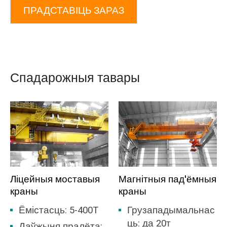
ПРАДСТАВІЦЬ ЗАРАЗ
Спадарожныя тавары
Ліцейныя моставыя
Магнітныя пад'ёмныя
краны
краны
Ёмістасць: 5-400T
Грузападымальнас
ць: да 20т
Даўжыня пралёта: