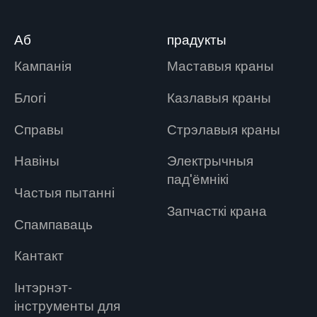
прамысловых
працоўных месцаў,
Аб
прадукты
якія абслугоўваюць
розныя пад'ёмныя
Кампанія
Маставыя краны
прымяненні.
Блогі
Казлавыя краны
Справы
Стрэлавыя краны
Навіны
Электрычныя
пад'ёмнікі
Частыя пытанні
Запчасткі крана
Спампаваць
Кантакт
Інтэрнэт-
інструменты для