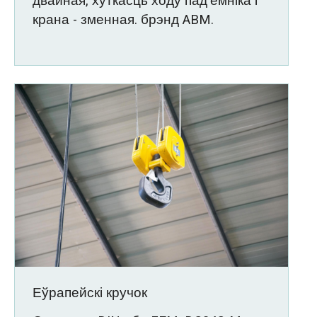
двайная, хуткасць ходу пад'ёмніка і
крана - зменная. брэнд ABM.
Еўрапейскі кручок