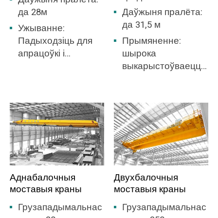
да 28м
Даўжыня пралёта:
да 31,5 м
Ужыванне:
Падыходзіць для
Прымяненне:
апрацоўкі і
шырока
перадачы
выкарыстоўваецца
расплаўленага
на
жалеза і
электрастанцыях,
расплаўленай
грузавых
сталі
станцыях,
майстэрнях, доках і
г.д. для пагрузкі і
разгрузкі сыпкіх
матэрыялаў.
Аднабалочныя
Двухбалочныя
моставыя краны
моставыя краны
Грузападымальнас
Грузападымальнас