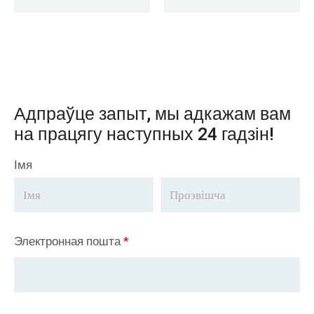
дызайну на
продаж у ЗША
Адпраўце запыт, мы адкажам вам
на працягу наступных 24 гадзін!
Імя
Электронная пошта
*