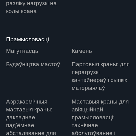
разліку нагрузкі на
колы крана
Прамысловасці
Магутнасць
Камень
Будаўніцтва мастоў
Партовыя краны: для
перагрузкі
кантэйнераў і сыпкіх
матэрыялаў
Аэракасмічныя
Маставыя краны для
маставыя краны:
авіяцыйнай
дакладнае
прамысловасці:
пад'ёмнае
тэхнічнае
абсталяванне для
абслугоўванне і