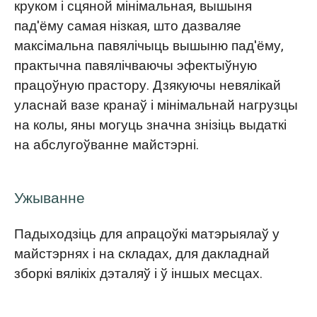
круком і сцяной мінімальная, вышыня
пад'ёму самая нізкая, што дазваляе
максімальна павялічыць вышыню пад'ёму,
практычна павялічваючы эфектыўную
працоўную прастору. Дзякуючы невялікай
уласнай вазе кранаў і мінімальнай нагрузцы
на колы, яны могуць значна знізіць выдаткі
на абслугоўванне майстэрні.
Ужыванне
Падыходзіць для апрацоўкі матэрыялаў у
майстэрнях і на складах, для дакладнай
зборкі вялікіх дэталяў і ў іншых месцах.