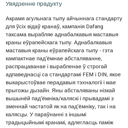
Увядзенне прадукту
Акрамя агульнага тыпу айчыннага стандарту
для ўсіх відаў кранаў, кампанія Dafang
таксама вырабляе аднабалкавыя маставыя
краны еўрапейскага тыпу. Аднабалкавыя
маставыя краны еўрапейскага тыпу - гэта
кампактнае пад'ёмнае абсталяванне,
распрацаванае і вырабленае ў строгай
адпаведнасці са стандартамі FEM і DIN, якое
выкарыстоўвае перадавыя тэхналогіі і мае
прыгожы дызайн. Яны абсталяваны нізкай
вышынёй пад'ёмніка/каляскі і прывадамі з
зменнай частатой як на пад'ёмніку, так і на
калясцы. У параўнанні з іншымі
традыцыйнымі кранамі, адлегласць паміж