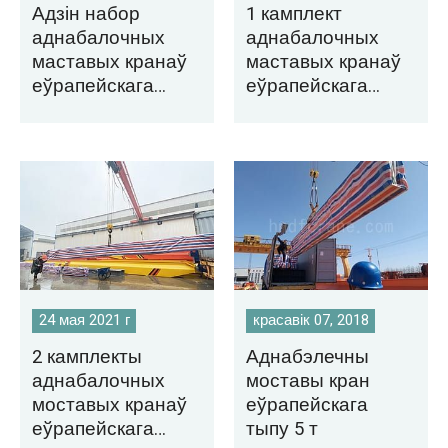
Адзін набор
1 камплект
аднабалочных
аднабалочных
маставых кранаў
маставых кранаў
еўрапейскага
еўрапейскага
тыпу,
тыпу,
экспартаваны ў
экспартаваны ў
Тайланд
Мексіку
24 мая 2021 г
красавік 07, 2018
2 камплекты
Аднабэлечны
аднабалочных
моставы кран
моставых кранаў
еўрапейскага
еўрапейскага
тыпу 5 т