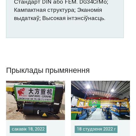
Стандарт DIN або FEM. DG34CrMo;
Кампактная структура; Эканомія
выдаткаў; Высокая інтэнсіўнасць.
Прыклады прымянення
сакавік 18, 2022
18 студзеня 2022 г