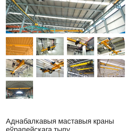
O‘zbekcha
Аднабалкавыя маставыя краны
еўрапейскага тыпу