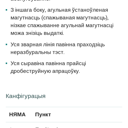
З іншага боку, агульная ўстаноўленая
магутнасць (спажываная магутнасць),
нізкае спажыванне агульнай магутнасці
можа знізіць выдаткі.
Уся зварная лінія павінна праходзіць
неразбуральны тэст.
Уся сыравіна павінна прайсці
дробеструйную апрацоўку.
Канфігурацыя
НЯМА
Пункт