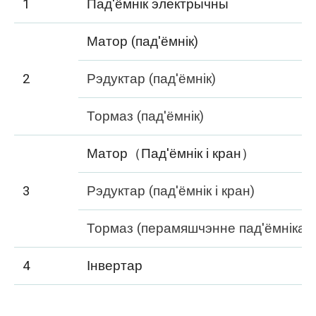
1
Пад'ёмнік электрычны
Матор (пад'ёмнік)
2
Рэдуктар (пад'ёмнік)
Тормаз (пад'ёмнік)
Матор（Пад'ёмнік і кран）
3
Рэдуктар (пад'ёмнік і кран)
Тормаз (перамяшчэнне пад'ёмніка і
4
Інвертар