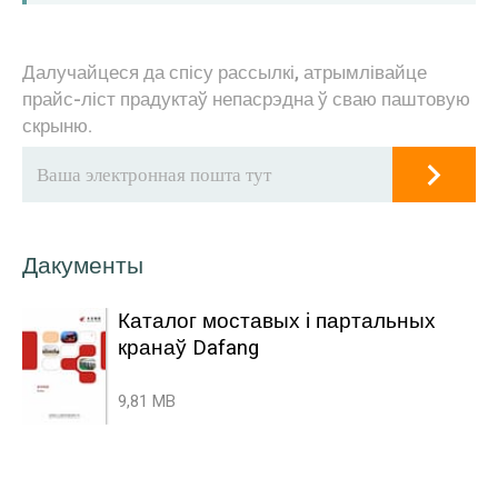
Далучайцеся да спісу рассылкі, атрымлівайце
прайс-ліст прадуктаў непасрэдна ў сваю паштовую
скрыню.
Дакументы
Каталог моставых і партальных
кранаў Dafang
9,81 MB