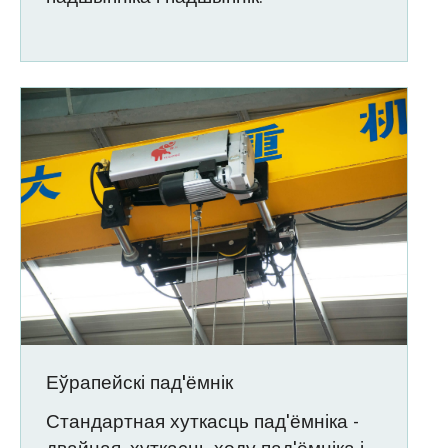
Еўрапейскі пад'ёмнік
Стандартная хуткасць пад'ёмніка -