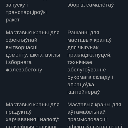
запуску і
зборка самалётаў
транспарціроўкі
ракет
Маставыя краны для
Рашэнні для
эфектыўнай
маставых кранаў
вытворчасці
для чыгунак:
цэменту, шкла, цэглы
пракладка пуцей,
і зборнага
тэхнічнае
жалезабетону
абслугоўванне
рухомага складу і
апрацоўка
кантэйнераў
Маставыя краны для
Маставыя краны для
прадуктаў
аўтамабільнай
харчавання і напояў:
прамысловасці:
надзейныя рашэнні
эфектыўныя рашэнні