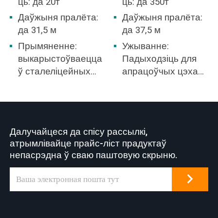
ць: да 20т
ць: да 350т
Даўжыня пралёта:
Даўжыня пралёта:
да 31,5 м
да 37,5 м
Прымяненне:
Ужыванне:
выкарыстоўваецца
Падыходзіць для
ў сталеліцейных
апрацоўчых цэхаў,
складах, шахтах,
цэхаў
бетоннай
металургічнай
прамысловасці, на
прамысловасці,
складах,
складоў, цэхаў,
Далучайцеся да спісу рассылкі,
фабрыках, у
электрастанцый,
атрымлівайце прайс-ліст прадуктаў
гаванях і
цэхаў лёгкай і
непасрэдна ў сваю паштовую скрыню.
суднабудаванні і г.
тэкстыльнай
д. Маставыя краны
прамысловасці,
з'яўляюцца
цэхаў харчовай
агульнай
прамысловасці.
асаблівасцю многіх