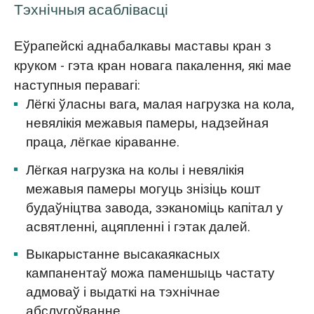
Тэхнічныя асаблівасці
Еўрапейскі аднабалкавы маставы кран з
круком - гэта кран новага пакалення, які мае
наступныя перавагі:
Лёгкі ўласны вага, малая нагрузка на кола,
невялікія межавыя памеры, надзейная
праца, лёгкае кіраванне.
Лёгкая нагрузка на колы і невялікія
межавыя памеры могуць знізіць кошт
будаўніцтва завода, зэканоміць капітал у
асвятленні, ацяпленні і гэтак далей.
Выкарыстанне высакаякасных
кампанентаў можа паменшыць частату
адмоваў і выдаткі на тэхнічнае
абслугоўванне.