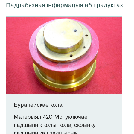
Падрабязная інфармацыя аб прадуктах
Еўрапейскае кола
Матэрыял 42CrMo, уключае
падшыпнік колы, кола, скрынку
падшыпніка і падшыпнік.