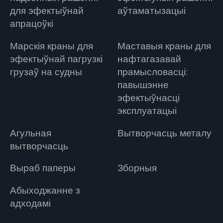
для эфектыўнай
аўтаматызацыі
апрацоўкі
Марскія краны для
Маставыя краны для
эфектыўнай пагрузкі
нафтагазавай
грузаў на судны
прамысловасці:
павышэнне
эфектыўнасці
эксплуатацыі
Агульная
Вытворчасць металу
вытворчасць
Выраб паперы
Зборныя
Абыходжанне з
адходамі