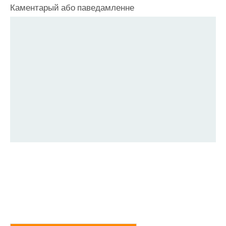
Каментарый або паведамленне