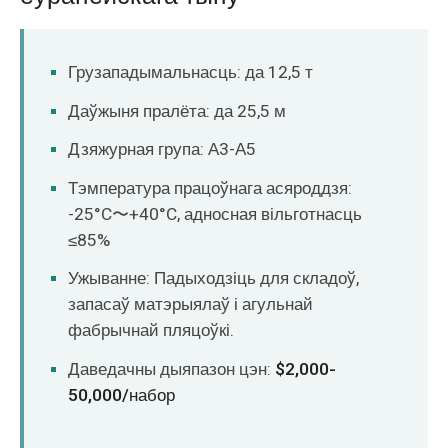
Грузападымальнасць: да 12,5 т
Даўжыня пралёта: да 25,5 м
Дзяжурная група: А3-А5
Тэмпература працоўнага асяроддзя:
-25°C〜+40°C, адносная вільготнасць
≤85%
Ужыванне: Падыходзіць для складоў,
запасаў матэрыялаў і агульнай
фабрычнай пляцоўкі.
Даведачны дыяпазон цэн:
$2,000-
50,000/набор