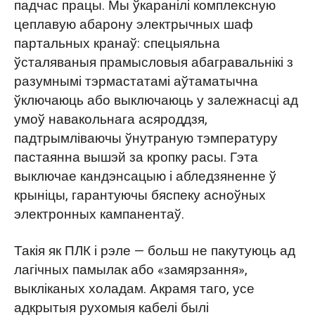
падчас працы. Мы ўкаранілі комплексную
цеплавую абарону электрычных шаф
партальных кранаў: спецыяльна
ўсталяваныя прамысловыя абагравальнікі з
разумнымі тэрмастатамі аўтаматычна
ўключаюць або выключаюць у залежнасці ад
умоў навакольнага асяроддзя,
падтрымліваючы ўнутраную тэмпературу
пастаянна вышэй за кропку расы. Гэта
выключае кандэнсацыю і абледзяненне ў
крыніцы, гарантуючы бяспеку асноўных
электронных кампанентаў.
Такія як ПЛК і рэле — больш не пакутуюць ад
лагічных памылак або «замярзання»,
выкліканых холадам. Акрамя таго, усе
адкрытыя рухомыя кабелі былі