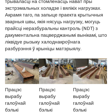
трываласці на стомленасць нават пры
экстрэмальных холадзе і вялікіх нагрузках.
Акрамя таго, па запыце праекта крытычныя
зварныя швы, якія нясуць нагрузку, могуць
прайсці неразбуральны кантроль (NDT) з
дакументальна пацверджанымі вынікамі, што
ліквідуе рызыку халоднакроўнага
разбурэння ў крыніцы матэрыялу.
Працэс
Працэс
Працэс
вырабу
вырабу
вырабу
галоўнай
галоўнай
галоўнай
бэлькі
бэлькі
бэлькі