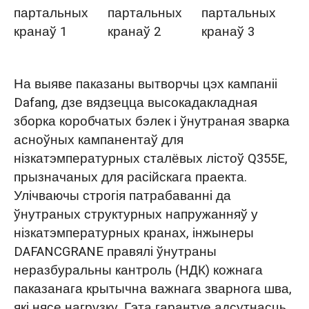
партальных
партальных
партальных
кранаў 1
кранаў 2
кранаў 3
На выяве паказаны вытворчы цэх кампаніі
Dafang, дзе вядзецца высокадакладная
зборка коробчатых бэлек і ўнутраная зварка
асноўных кампанентаў для
нізкатэмпературных сталёвых лістоў Q355E,
прызначаных для расійскага праекта.
Улічваючы строгія патрабаванні да
ўнутраных структурных напружанняў у
нізкатэмпературных кранах, інжынеры
DAFANCGRANE правялі ўнутраны
неразбуральны кантроль (НДК) кожнага
паказанага крытычна важнага зварнога шва,
які нясе нагрузку. Гэта гарантуе адсутнасць