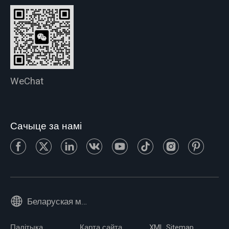
WeChat
Сачыце за намі
Беларуская мова
Палітыка
Карта сайта
XML Sitemap