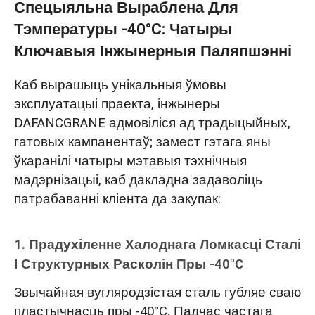
Спецыяльна Выраблена Для
Тэмпературы -40°C: Чатыры
Ключавыя Інжынерныя Паляпшэнні
Каб вырашыць унікальныя ўмовы
эксплуатацыі праекта, інжынеры
DAFANCGRANE адмовіліся ад традыцыйных,
гатовых кампанентаў; замест гэтага яны
ўкаранілі чатыры мэтавыя тэхнічныя
мадэрнізацыі, каб дакладна задаволіць
патрабаванні кліента да закупак:
1. Прадухіленне Халоднага Ломкасці Сталі
І Структурных Расколін Пры -40°C
Звычайная вугляродзістая сталь губляе сваю
пластычнасць пры -40°C. Падчас частага