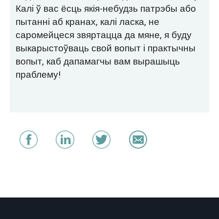
Калі ў вас ёсць якія-небудзь патрэбы або
пытанні аб кранах, калі ласка, не
саромейцеся звяртацца да мяне, я буду
выкарыстоўваць свой вопыт і практычны
вопыт, каб дапамагчы вам вырашыць
праблему!