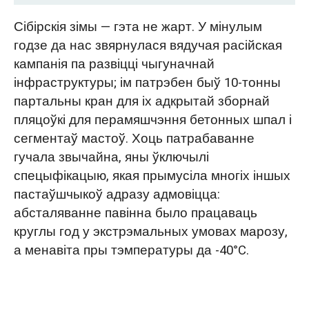
Задавальненне патрэб кліентаў:
Сібірскія зімы — гэта не жарт. У мінулым
партальны кран, распрацаваны для
годзе да нас звярнулася вядучая расійская
сібірскіх зім
кампанія па развіцці чыгуначнай
інфраструктуры; ім патрэбен быў 10-тонны
Спецыяльна выраблена для
партальны кран для іх адкрытай зборнай
тэмпературы -40°C: чатыры ключавыя
пляцоўкі для перамяшчэння бетонных шпал і
інжынерныя паляпшэнні
сегментаў мастоў. Хоць патрабаванне
гучала звычайна, яны ўключылі
1. Прадухіленне халоднага ломкасці сталі і
спецыфікацыю, якая прымусіла многіх іншых
структурных расколін пры -40°C
пастаўшчыкоў адразу адмовіцца:
2. Прадухіленне электрычнага замярзання
абсталяванне павінна было працаваць
і кароткага замыкання ад вільгаці пры
круглы год у экстрэмальных умовах марозу,
а менавіта пры тэмпературы да -40°C.
моцным марозе
3. Адпаведнасць патрабаванням
карпаратыўнага брэндынгу з дапамогай