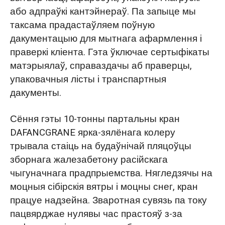
або адпраўкі кантэйнераў. Па запыце мы
таксама прадастаўляем поўную
дакументацыю для мытнага афармлення і
праверкі кліента. Гэта ўключае сертыфікаты
матэрыялаў, справаздачы аб праверцы,
упаковачныя лісты і транспартныя
дакументы.
Сёння гэты 10-тонны партальны кран
DAFANCGRANE ярка-зялёнага колеру
трывала стаіць на будаўнічай пляцоўцы
зборнага жалезабетону расійскага
чыгуначнага прадпрыемства. Нягледзячы на
моцныя сібірскія вятры і моцны снег, кран
працуе надзейна. Зваротная сувязь па току
пацвярджае нулявы час прастояў з-за