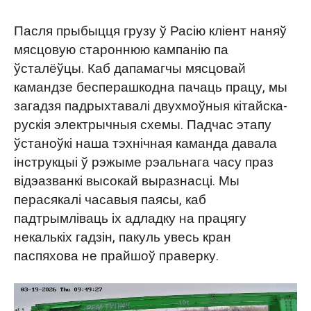
Пасля прыбыцця грузу ў Расію кліент наняў
мясцовую староннюю кампанію па
ўсталёўцы. Каб дапамагчы мясцовай
камандзе бесперашкодна пачаць працу, мы
загадзя падрыхтавалі двухмоўныя кітайска-
рускія электрычныя схемы. Падчас этапу
ўстаноўкі наша тэхнічная каманда давала
інструкцыі ў рэжыме рэальнага часу праз
відэазванкі высокай выразнасці. Мы
перасякалі часавыя паясы, каб
падтрымліваць іх адладку на працягу
некалькіх гадзін, пакуль увесь кран
паспяхова не прайшоў праверку.