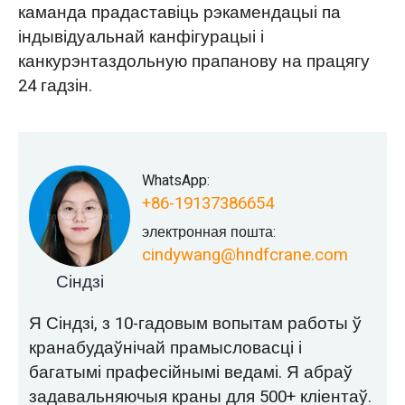
каманда прадаставіць рэкамендацыі па
індывідуальнай канфігурацыі і
канкурэнтаздольную прапанову на працягу
24 гадзін.
WhatsApp:
+86-19137386654
электронная пошта:
cindywang@hndfcrane.com
Сіндзі
Я Сіндзі, з 10-гадовым вопытам работы ў
кранабудаўнічай прамысловасці і
багатымі прафесійнымі ведамі. Я абраў
задавальняючыя краны для 500+ кліентаў.