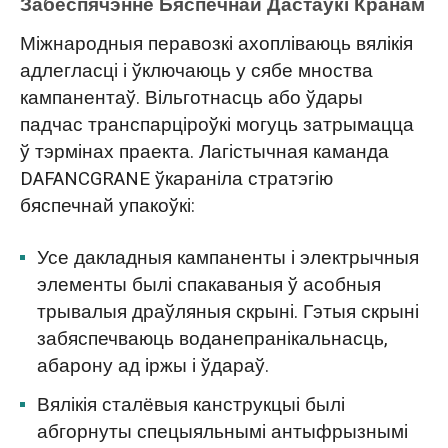
Забеспячэнне Бяспечнай Дастаўкі Кранам
Міжнародныя перавозкі ахопліваюць вялікія
адлегласці і ўключаюць у сябе мноства
кампанентаў. Вільготнасць або ўдары
падчас транспарціроўкі могуць затрымацца
ў тэрмінах праекта. Лагістычная каманда
DAFANCGRANE ўкараніла стратэгію
бяспечнай упакоўкі:
Усе дакладныя кампаненты і электрычныя
элементы былі спакаваныя ў асобныя
трывалыя драўляныя скрыні. Гэтыя скрыні
забяспечваюць воданепранікальнасць,
абарону ад іржы і ўдараў.
Вялікія сталёвыя канструкцыі былі
абгорнуты спецыяльнымі антыфрызнымі