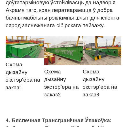
доўгатэрміновую ўстойлівасць да надвор'я.
Акрамя таго, кран ператвараецца ў добра
бачны мабільны рэкламны шчыт для кліента
сярод заснежанага сібірскага пейзажу.
Схема
Схема
Схема
дызайну
дызайну
дызайну
экстэр'ера на
экстэр'ера на
экстэр'ера на
заказ1
заказ2
заказ3
4.
Бяспечная Трансгранічная Ўпакоўка: