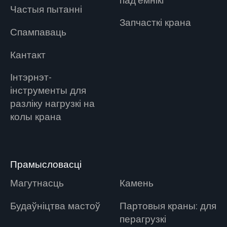
пад'ёмнікі
Частыя пытанні
Запчасткі крана
Спампаваць
Кантакт
Інтэрнэт-
інструменты для
разліку нагрузкі на
колы крана
Прамысловасці
Магутнасць
Камень
Будаўніцтва мастоў
Партовыя краны: для
перагрузкі