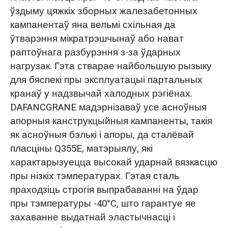
ўздыму цяжкіх зборных жалезабетонных
кампанентаў яна вельмі схільная да
ўтварэння мікратрэшчынаў або нават
раптоўнага разбурэння з-за ўдарных
нагрузак. Гэта стварае найбольшую рызыку
для бяспекі пры эксплуатацыі партальных
кранаў у надзвычай халодных рэгіёнах.
DAFANCGRANE мадэрнізаваў усе асноўныя
апорныя канструкцыйныя кампаненты, такія
як асноўныя бэлькі і апоры, да сталёвай
пласціны Q355E, матэрыялу, які
характарызуецца высокай ударнай вязкасцю
пры нізкіх тэмпературах. Гэтая сталь
праходзіць строгія выпрабаванні на ўдар
пры тэмпературы -40°C, што гарантуе яе
захаванне выдатнай эластычнасці і