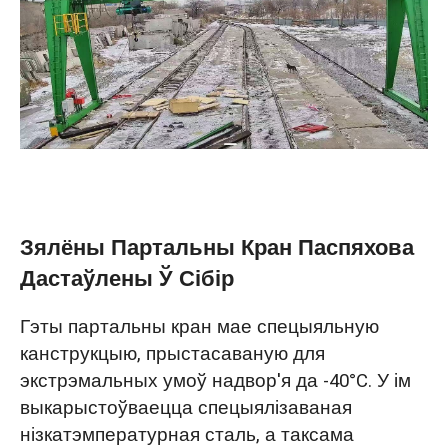
Зялёны Партальны Кран Паспяхова
Дастаўлены Ў Сібір
Гэты партальны кран мае спецыяльную
канструкцыю, прыстасаваную для
экстрэмальных умоў надвор'я да -40°C. У ім
выкарыстоўваецца спецыялізаваная
нізкатэмпературная сталь, а таксама