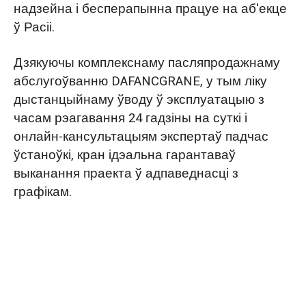
надзейна і бесперапынна працуе на аб'екце
ў Расіі.
Дзякуючы комплекснаму пасляпродажнаму
абслугоўванню DAFANCGRANE, у тым ліку
дыстанцыйнаму ўводу ў эксплуатацыю з
часам рэагавання 24 гадзіны на суткі і
онлайн-кансультацыям экспертаў падчас
ўстаноўкі, кран ідэальна гарантаваў
выканання праекта ў адпаведнасці з
графікам.