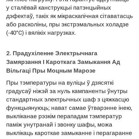
у сталёвай канструкцыі патэнцыйных
дэфектаў, такіх як мікраскапічная сітаватасць
або расколіны, пры экстрэмальных холадзе
(-40°C) і вялікіх нагрузках.
2. Прадухіленне Электрычнага
Замярзання І Кароткага Замыкання Ад
Вільгаці Пры Моцным Марозе
Пры тэмпературы на вуліцы ў дзясяткі
градусаў ніжэй за нуль кампаненты ўнутры
стандартных электрычных шаф з цяжкасцю
функцыянуюць; нават самае ўтварэнне інею,
выкліканае рэзкім перападам тэмператур
паміж унутранай і звонку шафы, можа
выклікаць кароткае замыканне і перагаранне