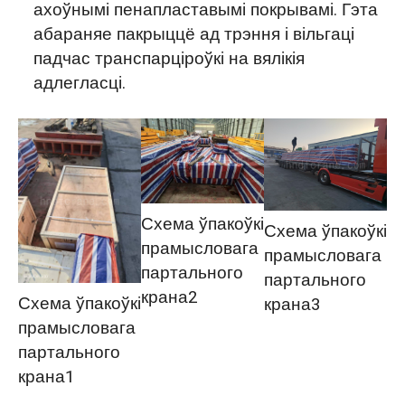
ахоўнымі пенапластавымі покрывамі. Гэта
абараняе пакрыццё ад трэння і вільгаці
падчас транспарціроўкі на вялікія
адлегласці.
Схема ўпакоўкі
Схема ўпакоўкі
прамысловага
прамысловага
партального
партального
крана2
Схема ўпакоўкі
крана3
прамысловага
партального
крана1