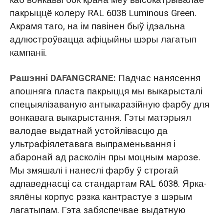
пакрыццё колеру RAL 6038 Luminous Green.
Акрамя таго, на ім павінен быў ідэальна
адлюстроўвацца афіцыйны шэры лагатып
кампаніі.
Рашэнні DAFANGCRANE:
Падчас нанясення
апошняга пласта пакрыцця мы выкарысталі
спецыялізаваную антыкаразійную фарбу для
вонкавага выкарыстання. Гэты матэрыял
валодае выдатнай устойлівасцю да
ультрафіялетавага выпраменьвання і
абаронай ад расколін пры моцным марозе.
Мы змяшалі і нанеслі фарбу ў строгай
адпаведнасці са стандартам RAL 6038. Ярка-
зялёны корпус рэзка кантрастуе з шэрым
лагатыпам. Гэта забяспечвае выдатную