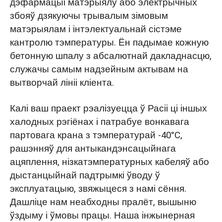
дэфармацыі матэрыялу або электрычных
збояў дзякуючы трывалым зімовым
матэрыялам і інтэлектуальнай сістэме
кантролю тэмпературы. Ён падымае кожную
бетонную шпалу з абсалютнай дакладнасцю,
служачы самым надзейным актывам на
вытворчай лініі кліента.
Калі ваш праект рэалізуецца ў Расіі ці іншых
халодных рэгіёнах і патрабуе вонкавага
партовага крана з тэмпературай -40°C,
рашэнняў для антыкандэнсацыйнага
ацяплення, нізкатэмпературных кабеляў або
дыстанцыйнай падтрымкі ўводу ў
эксплуатацыю, звяжыцеся з намі сёння.
Дашліце нам неабходны пралёт, вышыню
ўздыму і ўмовы працы. Наша інжынерная