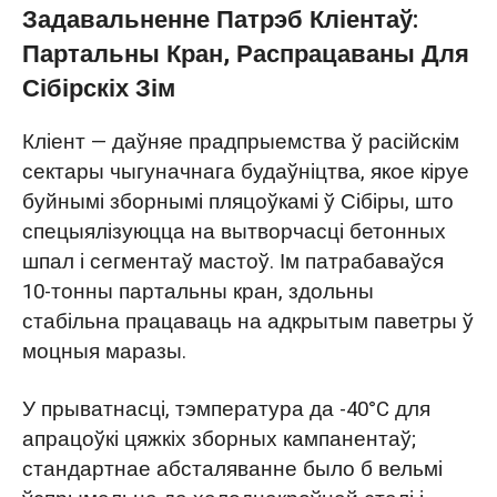
Задавальненне Патрэб Кліентаў:
індывідуальнага пакрыцця
Партальны Кран, Распрацаваны Для
4. Бяспечная трансгранічная ўпакоўка:
Сібірскіх Зім
забеспячэнне бяспечнай дастаўкі кранам
Кліент — даўняе прадпрыемства ў расійскім
Зялёны партальны кран паспяхова
сектары чыгуначнага будаўніцтва, якое кіруе
дастаўлены ў Сібір
буйнымі зборнымі пляцоўкамі ў Сібіры, што
спецыялізуюцца на вытворчасці бетонных
шпал і сегментаў мастоў. Ім патрабаваўся
10-тонны партальны кран, здольны
стабільна працаваць на адкрытым паветры ў
моцныя маразы.
У прыватнасці, тэмпература да -40°C для
апрацоўкі цяжкіх зборных кампанентаў;
стандартнае абсталяванне было б вельмі