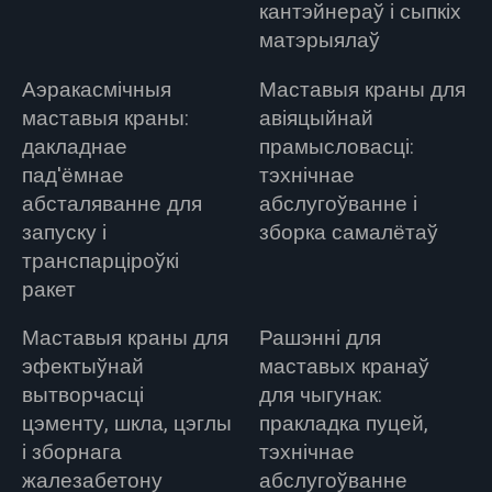
кантэйнераў і сыпкіх
матэрыялаў
Аэракасмічныя
Маставыя краны для
маставыя краны:
авіяцыйнай
дакладнае
прамысловасці:
пад'ёмнае
тэхнічнае
абсталяванне для
абслугоўванне і
запуску і
зборка самалётаў
транспарціроўкі
ракет
Маставыя краны для
Рашэнні для
эфектыўнай
маставых кранаў
вытворчасці
для чыгунак:
цэменту, шкла, цэглы
пракладка пуцей,
і зборнага
тэхнічнае
жалезабетону
абслугоўванне