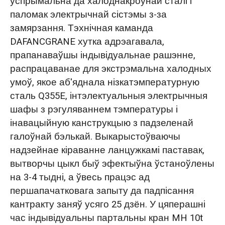
ўспрымальна да халоднакроўнай сталі і
паломак электрычнай сістэмы з-за
замярзання. Тэхнічная каманда
DAFANCGRANE хутка адрэагавала,
прапанаваўшы індывідуальнае рашэнне,
распрацаванае для экстрэмальна халодных
умоў, якое аб'яднала нізкатэмпературную
сталь Q355E, інтэлектуальныя электрычныя
шафы з рэгуляваннем тэмпературы і
інавацыйную канструкцыю з падзеленай
галоўнай бэлькай. Выкарыстоўваючы
надзейнае кіраванне ланцужкамі паставак,
вытворчы цыкл быў эфектыўна ўстаноўлены
на 3-4 тыдні, а ўвесь працэс ад
першапачатковага запыту да падпісання
кантракту заняў усяго 25 дзён. У цяперашні
час індывідуальны партальны кран MH 10t