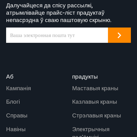
Далучайцеся да спісу рассылкі,
атрымлівайце прайс-ліст прадуктаў
непасрэдна ў сваю паштовую скрыню.
Аб
прадукты
Кампанія
Маставыя краны
Блогі
Казлавыя краны
Справы
Стрэлавыя краны
Навіны
Электрычныя