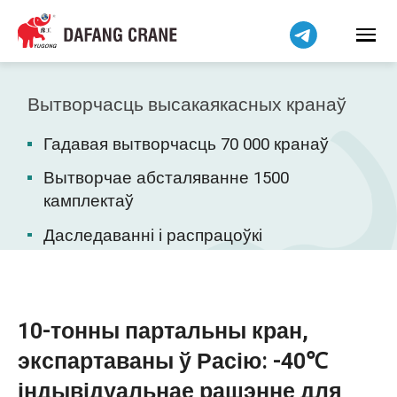
हिन्दी
Bahasa Indonesia
Bahasa Melayu
Tiếng Việt
Вытворчасць высакаякасных кранаў
简体中文
Гадавая вытворчасць 70 000 кранаў
বাংলা
فارسی
Вытворчае абсталяванне 1500
камплектаў
Pilipino
اردو
Даследаванні і распрацоўкі
Українська
Čeština
Kiswahili
10-тонны партальны кран,
Dansk
экспартаваны ў Расію: -40℃
Norsk
індывідуальнае рашэнне для