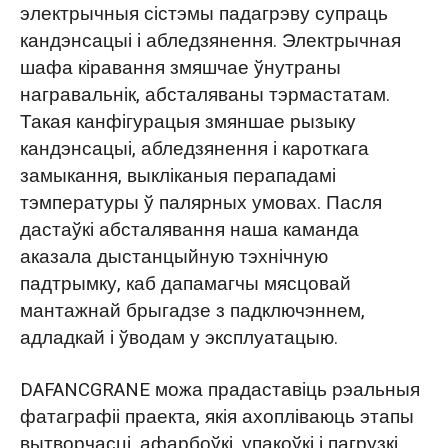
электрычныя сістэмы падагрэву супраць
кандэнсацыі і абледзянення. Электрычная
шафа кіравання змяшчае ўнутраны
награвальнік, абсталяваны тэрмастатам.
Такая канфігурацыя змяншае рызыку
кандэнсацыі, абледзянення і кароткага
замыкання, выкліканыя перападамі
тэмпературы ў палярных умовах. Пасля
дастаўкі абсталявання наша каманда
аказала дыстанцыйную тэхнічную
падтрымку, каб дапамагчы мясцовай
мантажнай брыгадзе з падключэннем,
адладкай і ўводам у эксплуатацыю.
DAFANCGRANE можа прадаставіць рэальныя
фатаграфіі праекта, якія ахопліваюць этапы
вытворчасці, афарбоўкі, упакоўкі і пагрузкі