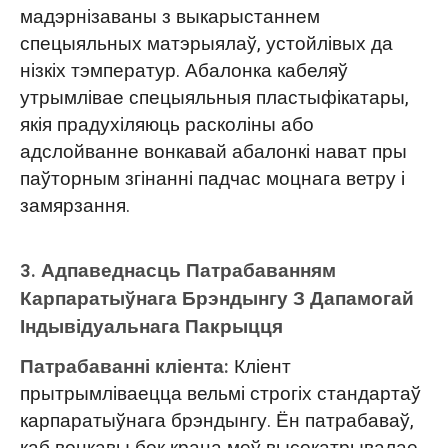
мадэрнізаваны з выкарыстаннем
спецыяльных матэрыялаў, устойлівых да
нізкіх тэмператур. Абалонка кабеляў
утрымлівае спецыяльныя пластыфікатары,
якія прадухіляюць расколіны або
адслойванне вонкавай абалонкі нават пры
паўторным згінанні падчас моцнага ветру і
замярзання.
3. Адпаведнасць Патрабаванням
Карпаратыўнага Брэндынгу З Дапамогай
Індывідуальнага Пакрыцця
Патрабаванні кліента:
Кліент
прытрымліваецца вельмі строгіх стандартаў
карпаратыўнага брэндынгу. Ён патрабаваў,
каб вонкавы бок крана меў высокатрывалае