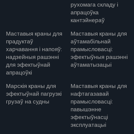
рухомага складу і
апрацоўка
кантэйнераў
Маставыя краны для
Маставыя краны для
прадуктаў
аўтамабільнай
харчавання і напояў:
прамысловасці:
надзейныя рашэнні
эфектыўныя рашэнні
для эфектыўнай
аўтаматызацыі
апрацоўкі
Марскія краны для
Маставыя краны для
эфектыўнай пагрузкі
нафтагазавай
грузаў на судны
прамысловасці:
павышэнне
эфектыўнасці
эксплуатацыі