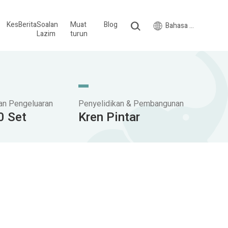
Kes
Berita
Soalan
Muat
Blog
Bahasa Melayu
Lazim
turun
an Pengeluaran
Penyelidikan & Pembangunan
0 Set
Kren Pintar