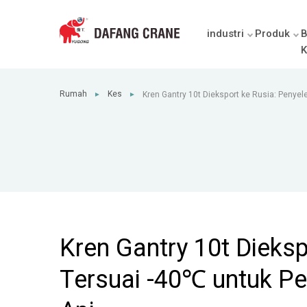
industri
Produk
B
K
Rumah
Kes
Kren Gantry 10t Dieksport ke Rusia: Penye
►
►
Pembinaan Landasan Kereta Api
Kren Gantry 10t Dieksp
Tersuai -40℃ untuk P