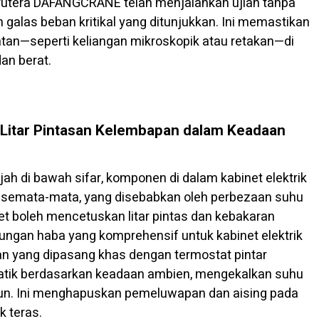
urutera DAFANGCRANE telah menjalankan ujian tanpa
alas beban kritikal yang ditunjukkan. Ini memastikan
catan—seperti keliangan mikroskopik atau retakan—di
an berat.
Litar Pintasan Kelembapan dalam Keadaan
h di bawah sifar, komponen di dalam kabinet elektrik
s semata-mata, yang disebabkan oleh perbezaan suhu
net boleh mencetuskan litar pintas dan kebakaran
ngan haba yang komprehensif untuk kabinet elektrik
an yang dipasang khas dengan termostat pintar
matik berdasarkan keadaan ambien, mengekalkan suhu
bun. Ini menghapuskan pemeluwapan dan aising pada
 teras.