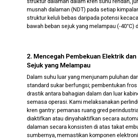
struktur dalaman dalam kren suhu rendah, j
musnah dalaman (NDT) pada setiap kimpalan g
struktur keluli bebas daripada potensi keca
bawah beban sejuk yang melampau (-40°C) d
2. Mencegah Pembekuan Elektrik dan 
Sejuk yang Melampau
Dalam suhu luar yang menjunam puluhan darja
standard sukar berfungsi; pembentukan fro
drastik antara bahagian dalam dan luar kabi
semasa operasi. Kami melaksanakan perlindu
kren gantry: pemanas ruang gred perindustri
diaktifkan atau dinyahaktifkan secara auto
dalaman secara konsisten di atas takat em
sumbernya, memastikan komponen elektronik