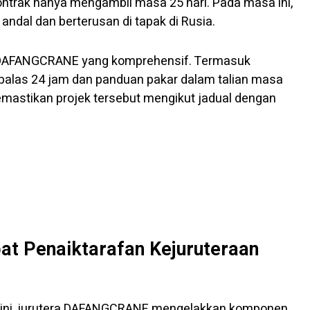
ntrak hanya mengambil masa 25 hari. Pada masa ini,
andal dan berterusan di tapak di Rusia.
n DAFANGCRANE yang komprehensif. Termasuk
 balas 24 jam dan panduan pakar dalam talian masa
mastikan projek tersebut mengikut jadual dengan
pat Penaiktarafan Kejuruteraan
k ini, jurutera DAFANGCRANE mengelakkan komponen