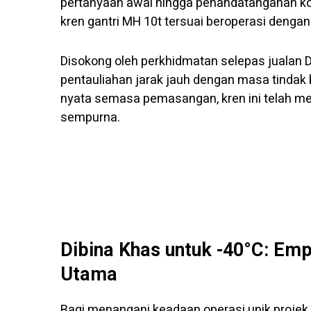
pertanyaan awal hingga penandatanganan ko
kren gantri MH 10t tersuai beroperasi dengan 
Disokong oleh perkhidmatan selepas juala
pentauliahan jarak jauh dengan masa tindak
nyata semasa pemasangan, kren ini telah me
sempurna.
Dibina Khas untuk -40°C: Em
Utama
Bagi menangani keadaan operasi unik proje