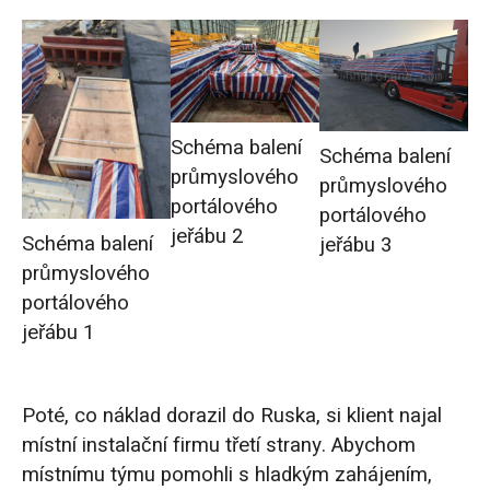
Schéma balení
Schéma balení
průmyslového
průmyslového
portálového
portálového
jeřábu 2
Schéma balení
jeřábu 3
průmyslového
portálového
jeřábu 1
Poté, co náklad dorazil do Ruska, si klient najal
místní instalační firmu třetí strany. Abychom
místnímu týmu pomohli s hladkým zahájením,