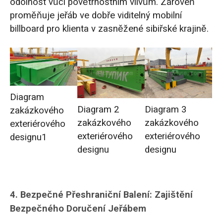
odolnost vůči povětrnostním vlivům. Zároveň
proměňuje jeřáb ve dobře viditelný mobilní
billboard pro klienta v zasněžené sibiřské krajině.
Diagram
Diagram 2
Diagram 3
zakázkového
zakázkového
zakázkového
exteriérového
exteriérového
exteriérového
designu1
designu
designu
4.
Bezpečné Přeshraniční Balení: Zajištění
Bezpečného Doručení Jeřábem