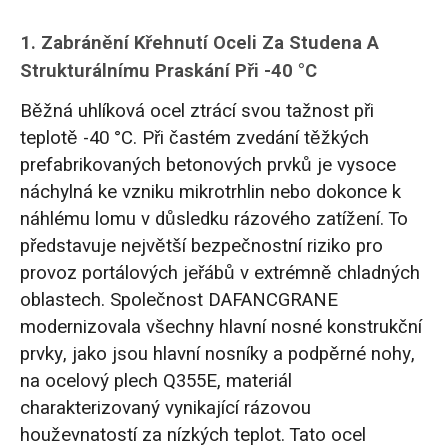
1. Zabránění Křehnutí Oceli Za Studena A
Strukturálnímu Praskání Při -40 °C
Běžná uhlíková ocel ztrácí svou tažnost při
teplotě -40 °C. Při častém zvedání těžkých
prefabrikovaných betonových prvků je vysoce
náchylná ke vzniku mikrotrhlin nebo dokonce k
náhlému lomu v důsledku rázového zatížení. To
představuje největší bezpečnostní riziko pro
provoz portálových jeřábů v extrémně chladných
oblastech. Společnost DAFANCGRANE
modernizovala všechny hlavní nosné konstrukční
prvky, jako jsou hlavní nosníky a podpěrné nohy,
na ocelový plech Q355E, materiál
charakterizovaný vynikající rázovou
houževnatostí za nízkých teplot. Tato ocel