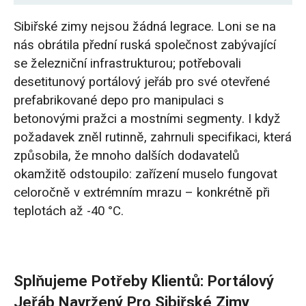
Splňujeme potřeby klientů: Portálový jeřáb
Sibiřské zimy nejsou žádná legrace. Loni se na
navržený pro sibiřské zimy
nás obrátila přední ruská společnost zabývající
se železniční infrastrukturou; potřebovali
Vyrobeno na míru pro -40 °C: Čtyři klíčové
desetitunový portálový jeřáb pro své otevřené
technické vylepšení
prefabrikované depo pro manipulaci s
betonovými pražci a mostními segmenty. I když
1. Zabránění křehnutí oceli za studena a
požadavek zněl rutinně, zahrnuli specifikaci, která
strukturálnímu praskání při -40 °C
způsobila, že mnoho dalších dodavatelů
2. Prevence elektrického zamrznutí a zkratů
okamžitě odstoupilo: zařízení muselo fungovat
způsobených vlhkostí v extrémním chladu
celoročně v extrémním mrazu – konkrétně při
teplotách až -40 °C.
3. Splnění požadavků na firemní branding
pomocí zakázkového lakování
4. Bezpečné přeshraniční balení: Zajištění
Splňujeme Potřeby Klientů: Portálový
bezpečného doručení jeřábem
Jeřáb Navržený Pro Sibiřské Zimy