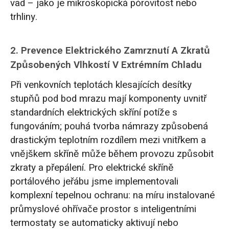
vad – jako je mikroskopická pórovitost nebo
trhliny.
2. Prevence Elektrického Zamrznutí A Zkratů
Způsobených Vlhkostí V Extrémním Chladu
Při venkovních teplotách klesajících desítky
stupňů pod bod mrazu mají komponenty uvnitř
standardních elektrických skříní potíže s
fungováním; pouhá tvorba námrazy způsobená
drastickým teplotním rozdílem mezi vnitřkem a
vnějškem skříně může během provozu způsobit
zkraty a přepálení. Pro elektrické skříně
portálového jeřábu jsme implementovali
komplexní tepelnou ochranu: na míru instalované
průmyslové ohřívače prostor s inteligentními
termostaty se automaticky aktivují nebo