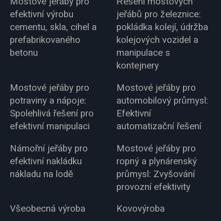
Mostové jeřáby pro
Řešení mostových
efektivní výrobu
jeřábů pro železnice:
cementu, skla, cihel a
pokládka kolejí, údržba
prefabrikovaného
kolejových vozidel a
betonu
manipulace s
kontejnery
Mostové jeřáby pro
Mostové jeřáby pro
potraviny a nápoje:
automobilový průmysl:
Spolehlivá řešení pro
Efektivní
efektivní manipulaci
automatizační řešení
Námořní jeřáby pro
Mostové jeřáby pro
efektivní nakládku
ropný a plynárenský
nákladu na lodě
průmysl: Zvyšování
provozní efektivity
Všeobecná výroba
Kovovýroba