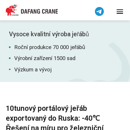
हिन्दी
Bahasa Indonesia
Bahasa Melayu
Tiếng Việt
Vysoce kvalitní výroba jeřábů
简体中文
Roční produkce 70 000 jeřábů
বাংলা
فارسی
Výrobní zařízení 1500 sad
Pilipino
Výzkum a vývoj
اردو
Українська
Беларуская мова
Kiswahili
10tunový portálový jeřáb
Dansk
exportovaný do Ruska: -40℃
Norsk
Řešení na míru pro železniční