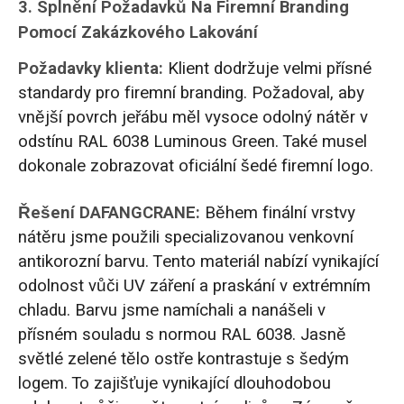
3. Splnění Požadavků Na Firemní Branding
Pomocí Zakázkového Lakování
Požadavky klienta:
Klient dodržuje velmi přísné
standardy pro firemní branding. Požadoval, aby
vnější povrch jeřábu měl vysoce odolný nátěr v
odstínu RAL 6038 Luminous Green. Také musel
dokonale zobrazovat oficiální šedé firemní logo.
Řešení DAFANGCRANE:
Během finální vrstvy
nátěru jsme použili specializovanou venkovní
antikorozní barvu. Tento materiál nabízí vynikající
odolnost vůči UV záření a praskání v extrémním
chladu. Barvu jsme namíchali a nanášeli v
přísném souladu s normou RAL 6038. Jasně
světlé zelené tělo ostře kontrastuje s šedým
logem. To zajišťuje vynikající dlouhodobou