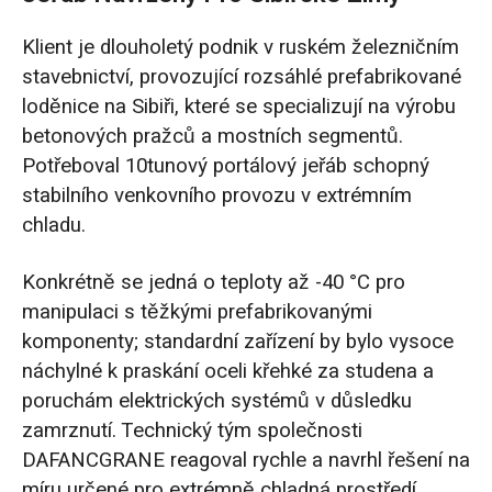
Zelený portálový jeřáb úspěšně dodán na
Klient je dlouholetý podnik v ruském železničním
Sibiř
stavebnictví, provozující rozsáhlé prefabrikované
loděnice na Sibiři, které se specializují na výrobu
betonových pražců a mostních segmentů.
Potřeboval 10tunový portálový jeřáb schopný
stabilního venkovního provozu v extrémním
chladu.
Konkrétně se jedná o teploty až -40 °C pro
manipulaci s těžkými prefabrikovanými
komponenty; standardní zařízení by bylo vysoce
náchylné k praskání oceli křehké za studena a
poruchám elektrických systémů v důsledku
zamrznutí. Technický tým společnosti
DAFANCGRANE reagoval rychle a navrhl řešení na
míru určené pro extrémně chladná prostředí,