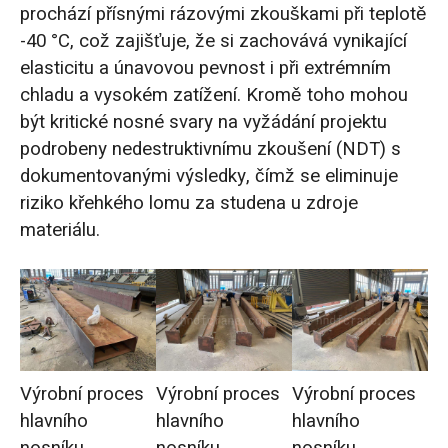
prochází přísnými rázovými zkouškami při teplotě
-40 °C, což zajišťuje, že si zachovává vynikající
elasticitu a únavovou pevnost i při extrémním
chladu a vysokém zatížení. Kromě toho mohou
být kritické nosné svary na vyžádání projektu
podrobeny nedestruktivnímu zkoušení (NDT) s
dokumentovanými výsledky, čímž se eliminuje
riziko křehkého lomu za studena u zdroje
materiálu.
Výrobní proces
Výrobní proces
Výrobní proces
hlavního
hlavního
hlavního
nosníku
nosníku
nosníku