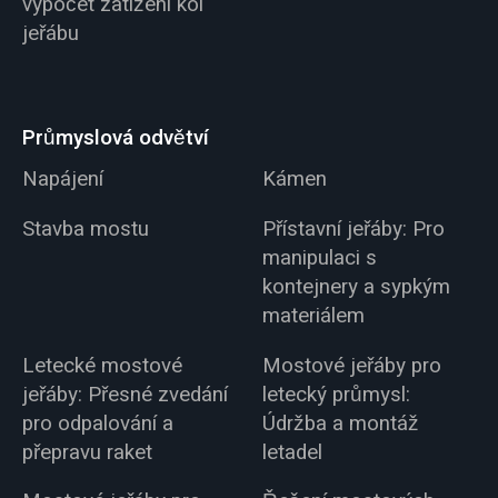
výpočet zatížení kol
jeřábu
Průmyslová odvětví
Napájení
Kámen
Stavba mostu
Přístavní jeřáby: Pro
manipulaci s
kontejnery a sypkým
materiálem
Letecké mostové
Mostové jeřáby pro
jeřáby: Přesné zvedání
letecký průmysl:
pro odpalování a
Údržba a montáž
přepravu raket
letadel