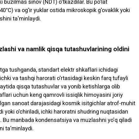
 buzilmas sinov (NDT) o'tkazdilar. Bu po'lat
0°C) va og'ir yuklar ostida mikroskopik g'ovaklik yoki
shini ta'minlaydi.
ashi va namlik qisqa tutashuvlarining oldini
tga tushganda, standart elektr shkaflari ichidagi
hki va tashqi harorati o'rtasidagi keskin farq tufayli
ytida qisqa tutashuvlar va yonib ketishlarga olib
aflari uchun keng qamrovli issiqlik himoyasini joriy
ilgan sanoat darajasidagi kosmik isitgichlar atrof-muhit
 yoki o'chiriladi, ichki haroratni shudring nuqtasidan
i. Bu manbada kondensatsiya va muzlashni yo'q qiladi
i ta'minlaydi.