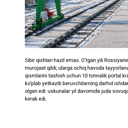
Sibir qishlari hazil emas. O'tgan yili Rossiya
murojaat qildi; ularga ochiq havoda tayyorla
qismlarini tashish uchun 10 tonnalik portal kr
ko'plab yetkazib beruvchilarning darhol ishda
olgan edi: uskunalar yil davomida juda sovuq
kerak edi.