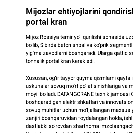
Mijozlar ehtiyojlarini qondiris
portal kran
Mijoz Rossiya temir yo'l qurilishi sohasida uz
bo'lib, Sibirda beton shpal va ko'prik segmentl
yig'ma zavodlarni boshqaradi. Ularga qattiq
tonnalik portal kran kerak edi.
Xususan, og'ir tayyor quyma qismlarni qayta 
uskunalar sovuq mo'rt po'lat sinishlariga va m
moyil bo'ladi. DAFANGCRANE texnik jamoasi Q35
boshqaradigan elektr shkaflari va innovatsion 
sovuq muhitlar uchun mo'ljallangan maxsus yec
zanjiri boshqaruvidan foydalangan holda, ishla
dastlabki so'rovdan shartnoma imzolashgacha