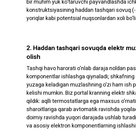
bir muhim yuk ko'taruvchi payvandlashda ichki
konstruktsiyasining haddan tashqari sovuq (-4
yoriqlar kabi potentsial nuqsonlardan xoli bo'li
2. Haddan tashqari sovuqda elektr muzl
olish
Tashqi havo harorati o'nlab daraja noldan pas
komponentlar ishlashga qiynaladi; shkafning ic
yuzaga keladigan muzlashning o'zi ham ish pa
kelishi mumkin. Biz portal kranning elektr shk
qildik: aqlli termostatlarga ega maxsus o'rnat
sharoitlariga qarab avtomatik ravishda yoqiladi
doimiy ravishda yuqori darajada ushlab turad
va asosiy elektron komponentlarning ishlashin