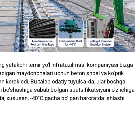
ning yetakchi temir yo'l infratuzilmasi kompaniyasi bizga
nadigan maydonchalari uchun beton shpal va ko'prik
an kerak edi. Bu talab odatiy tuyulsa-da, ular boshqa
n bo'shashiga sabab bo'lgan spetsifikatsiyani o'z ichiga
da, xususan, -40°C gacha bo'lgan haroratda ishlashi