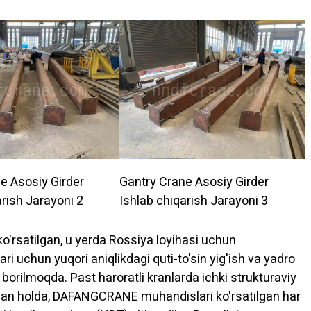
e Asosiy Girder
Gantry Crane Asosiy Girder
arish Jarayoni 2
Ishlab chiqarish Jarayoni 3
'rsatilgan, u yerda Rossiya loyihasi uchun
ari uchun yuqori aniqlikdagi quti-to'sin yig'ish va yadro
 borilmoqda. Past haroratli kranlarda ichki strukturaviy
lgan holda, DAFANGCRANE muhandislari ko'rsatilgan har