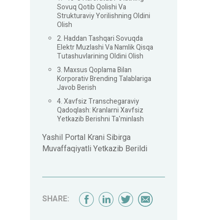
Sovuq Qotib Qolishi Va
Strukturaviy Yorilishning Oldini
Olish
2. Haddan Tashqari Sovuqda
Elektr Muzlashi Va Namlik Qisqa
Tutashuvlarining Oldini Olish
3. Maxsus Qoplama Bilan
Korporativ Brending Talablariga
Javob Berish
4. Xavfsiz Transchegaraviy
Qadoqlash: Kranlarni Xavfsiz
Yetkazib Berishni Ta'minlash
Yashil Portal Krani Sibirga
Muvaffaqiyatli Yetkazib Berildi
SHARE: