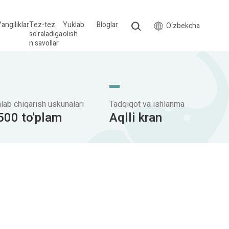
angiliklar
Tez-tez
Yuklab
Bloglar
O‘zbekcha
so'raladiga
olish
n savollar
hlab chiqarish uskunalari
Tadqiqot va ishlanma
500 to'plam
Aqlli kran