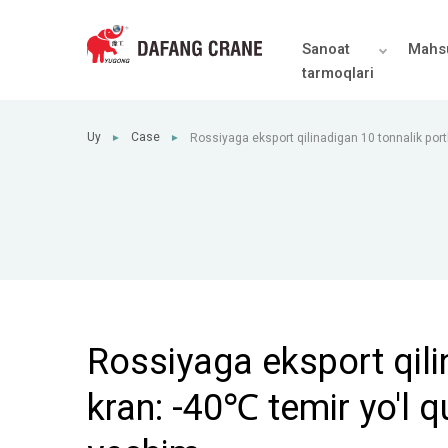
Sanoat
Mahsu
tarmoqlari
Uy
Case
Rossiyaga eksport qilinadigan 10 tonnalik portl
►
►
qurilishi uchun maxsus yechim
Rossiyaga eksport qili
kran: -40℃ temir yo'l 