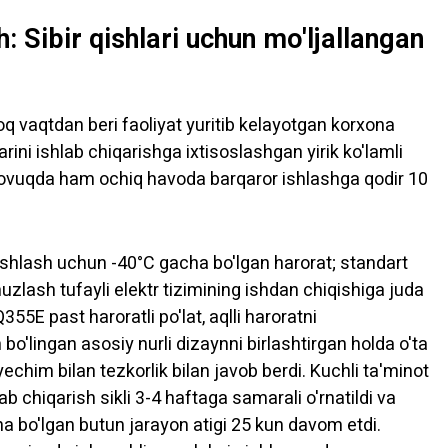
h: Sibir qishlari uchun mo'ljallangan
oq vaqtdan beri faoliyat yuritib kelayotgan korxona
arini ishlab chiqarishga ixtisoslashgan yirik ko'lamli
 sovuqda ham ochiq havoda barqaror ishlashga qodir 10
ishlash uchun -40°C gacha bo'lgan harorat; standart
uzlash tufayli elektr tizimining ishdan chiqishiga juda
5E past haroratli po'lat, aqlli haroratni
bo'lingan asosiy nurli dizaynni birlashtirgan holda o'ta
him bilan tezkorlik bilan javob berdi. Kuchli ta'minot
b chiqarish sikli 3-4 haftaga samarali o'rnatildi va
 bo'lgan butun jarayon atigi 25 kun davom etdi.