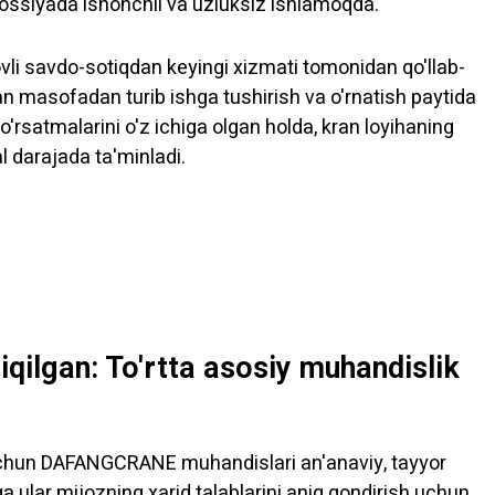
Rossiyada ishonchli va uzluksiz ishlamoqda.
savdo-sotiqdan keyingi xizmati tomonidan qo'llab-
lan masofadan turib ishga tushirish va o'rnatish paytida
'rsatmalarini o'z ichiga olgan holda, kran loyihaning
 darajada ta'minladi.
qilgan: To'rtta asosiy muhandislik
h uchun DAFANGCRANE muhandislari an'anaviy, tayyor
 ular mijozning xarid talablarini aniq qondirish uchun