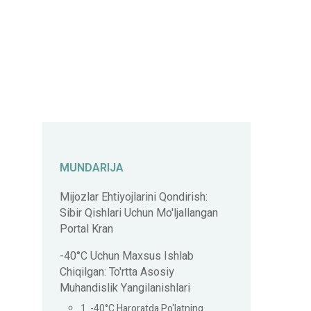
MUNDARIJA
Mijozlar Ehtiyojlarini Qondirish:
Sibir Qishlari Uchun Mo'ljallangan
Portal Kran
-40°C Uchun Maxsus Ishlab
Chiqilgan: To'rtta Asosiy
Muhandislik Yangilanishlari
1. -40°C Haroratda Po'latning