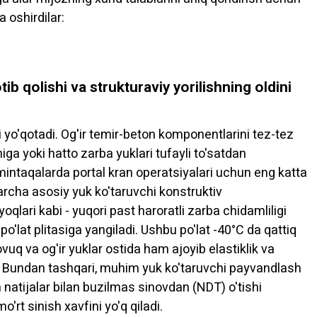
 oshirdilar:
ib qolishi va strukturaviy yorilishning oldini
ni yo'qotadi. Og'ir temir-beton komponentlarini tez-tez
higa yoki hatto zarba yuklari tufayli to'satdan
 mintaqalarda portal kran operatsiyalari uchun eng katta
archa asosiy yuk ko'taruvchi konstruktiv
qlari kabi - yuqori past haroratli zarba chidamliligi
po'lat plitasiga yangiladi. Ushbu po'lat -40°C da qattiq
vuq va og'ir yuklar ostida ham ajoyib elastiklik va
i. Bundan tashqari, muhim yuk ko'taruvchi payvandlash
an natijalar bilan buzilmas sinovdan (NDT) o'tishi
rt sinish xavfini yo'q qiladi.