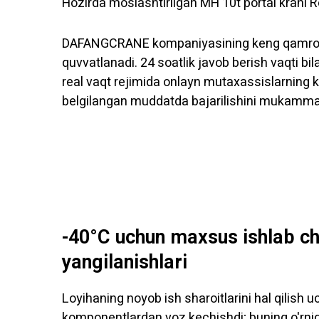
Hozirda moslashtirilgan MH 10t portal krani 
DAFANGCRANE kompaniyasining keng qamrovli 
quvvatlanadi. 24 soatlik javob berish vaqti bi
real vaqt rejimida onlayn mutaxassislarning ko
belgilangan muddatda bajarilishini mukammal
-40°C uchun maxsus ishlab chi
yangilanishlari
Loyihaning noyob ish sharoitlarini hal qilis
komponentlardan voz kechishdi; buning o'rniga