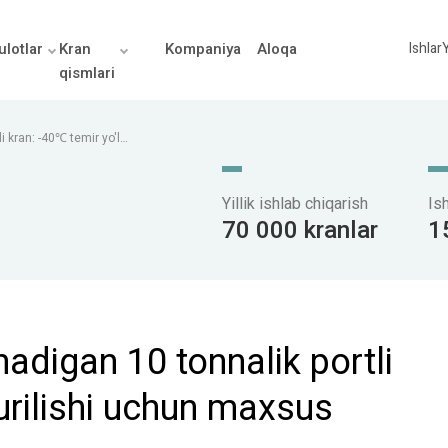
lotlar
Kran
Kompaniya
Aloqa
Ishlar
Y
qismlari
i kran: -40℃ temir yo'l
Yillik ishlab chiqarish
Is
70 000 kranlar
1
nadigan 10 tonnalik portli
qurilishi uchun maxsus