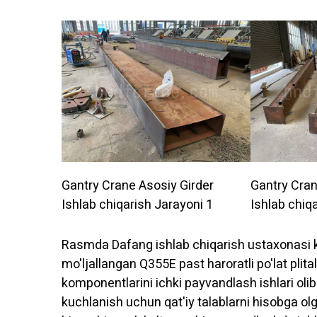
Gantry Crane Asosiy Girder
Gantry Cran
Ishlab chiqarish Jarayoni 1
Ishlab chiq
Rasmda Dafang ishlab chiqarish ustaxonasi ko
mo'ljallangan Q355E past haroratli po'lat plital
komponentlarini ichki payvandlash ishlari olib
kuchlanish uchun qat'iy talablarni hisobga o