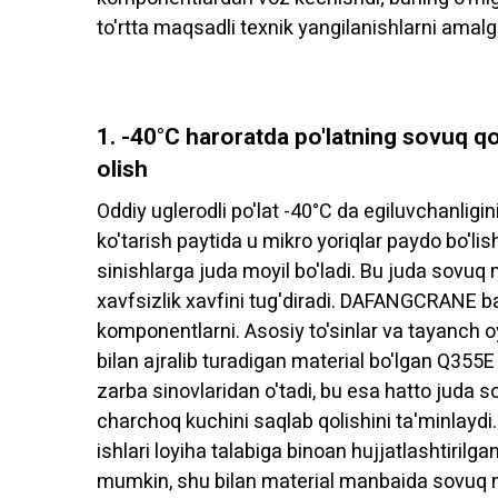
to'rtta maqsadli texnik yangilanishlarni amalga
1. -40°C haroratda po'latning sovuq qot
olish
Oddiy uglerodli po'lat -40°C da egiluvchanligi
ko'tarish paytida u mikro yoriqlar paydo bo'lis
sinishlarga juda moyil bo'ladi. Bu juda sovuq
xavfsizlik xavfini tug'diradi. DAFANGCRANE b
komponentlarni. Asosiy to'sinlar va tayanch oyo
bilan ajralib turadigan material bo'lgan Q355E 
zarba sinovlaridan o'tadi, bu esa hatto juda so
charchoq kuchini saqlab qolishini ta'minlayd
ishlari loyiha talabiga binoan hujjatlashtirilg
mumkin, shu bilan material manbaida sovuq mo'