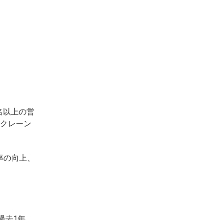
名以上の営
のクレーン
率の向上、
過去1年