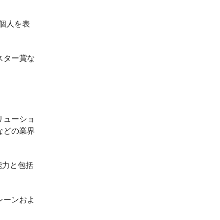
と個人を表
スター賞な
リューショ
などの業界
能力と包括
レーンおよ