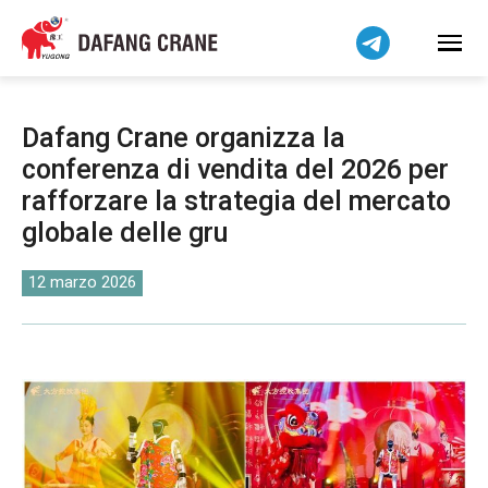
Bahasa Indonesia
Bahasa Melayu
Tiếng Việt
简体中文
Dafang Crane organizza la
বাংলা
conferenza di vendita del 2026 per
فارسی
rafforzare la strategia del mercato
Pilipino
globale delle gru
اردو
12 marzo 2026
Українська
Čeština
Беларуская мова
Kiswahili
Dansk
Norsk