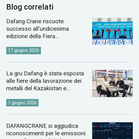
Blog correlati
Dafang Crane riscuote
successo all'undicesima
edizione della Fiera
Internazionale delle Gru di
Changyuan.
17 giugno 2026
La gru Dafang è stata esposta
alle fiere della lavorazione dei
metalli del Kazakistan e
dell'Uzbekistan del 2026.
1 giugno 2026
DAFANGCRANE si aggiudica
riconoscimenti per le emissioni