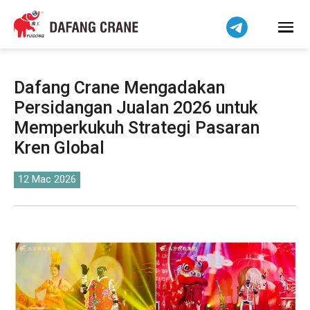
हिन्दी
Bahasa Indonesia
Tiếng Việt
简体中文
Dafang Crane Mengadakan
বাংলা
Persidangan Jualan 2026 untuk
فارسی
Memperkukuh Strategi Pasaran
Pilipino
Kren Global
اردو
12 Mac 2026
Українська
Čeština
Беларуская мова
Kiswahili
Dansk
Norsk